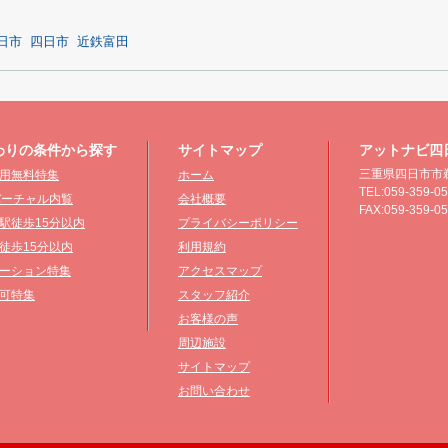
日市
四日市
近鉄富田
わりの条件から探す
サイトマップ
アットナビ四
三重県四日市市鵜
用無料特集
ホーム
TEL:059-359-0
°バーチャル内覧
会社概要
FAX:059-359-0
駅徒歩15分以内
プライバシーポリシー
徒歩15分以内
利用規約
ーション特集
アクセスマップ
可特集
スタッフ紹介
お客様の声
周辺施設
サイトマップ
お問い合わせ