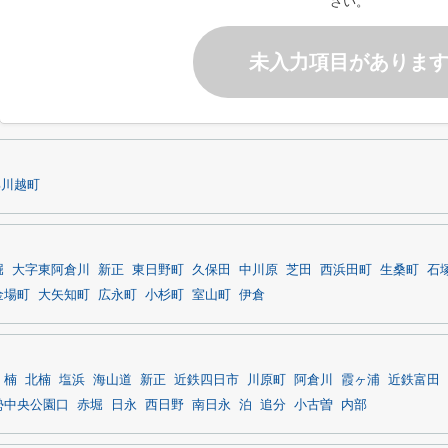
さい。
未入力項目がありま
郡川越町
堀
大字東阿倉川
新正
東日野町
久保田
中川原
芝田
西浜田町
生桑町
石
金場町
大矢知町
広永町
小杉町
室山町
伊倉
楠
北楠
塩浜
海山道
新正
近鉄四日市
川原町
阿倉川
霞ヶ浦
近鉄富田
勢中央公園口
赤堀
日永
西日野
南日永
泊
追分
小古曽
内部