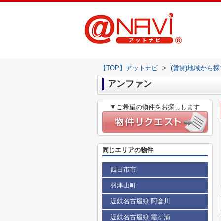
【TOP】アットナビ
>
(賃貸)地域から探
アンファン
▼ご希望の物件をお探しします
同じエリアの物件
四日市市
羽津山町
近鉄名古屋線 阿倉川
近鉄名古屋線 霞ヶ浦