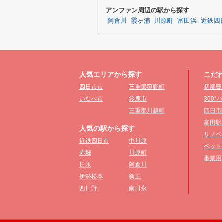
アンファン周辺の駅から探す
阿倉川
霞ヶ浦
川原町
富田浜
近鉄四
人気エリアから探す
こだ
四日市市
三重郡菰野町
初期費
いなべ市
鈴鹿市
360
三重郡川越町
四日市
富田駅
人気の駅から探す
リノベ
近鉄四日市
中川原
ペット
赤堀
川原町
事業用
日永
阿倉川
伊勢松本
新正
西日野
南日永