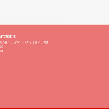
日市駅前店
の森１丁目2-16 パティオみずい1階
500
501