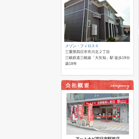
メゾン・フィロスⅡ
三重県四日市市川北２丁目
三岐鉄道三岐線「大矢知」駅 徒歩19分
築18年
アットナビ四日市駅前店