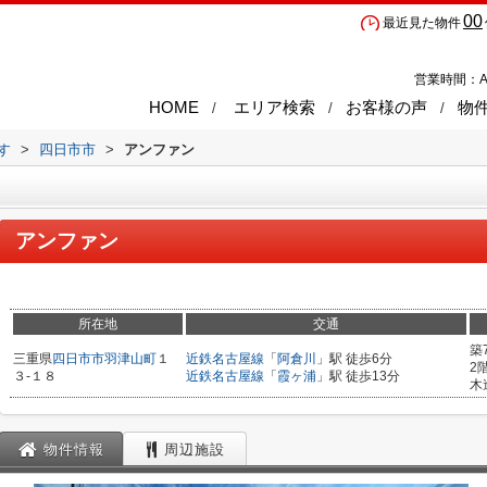
00
最近見た物件
営業時間：A
HOME
エリア検索
お客様の声
物
す
>
四日市市
>
アンファン
アンファン
所在地
交通
築
三重県
四日市市
羽津山町
１
近鉄名古屋線
「
阿倉川
」駅 徒歩6分
2
３-１８
近鉄名古屋線
「
霞ヶ浦
」駅 徒歩13分
木
物件情報
周辺施設