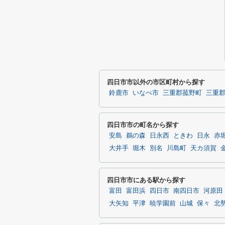
四日市市以外の市区町村から探す
鈴鹿市
いなべ市
三重郡菰野町
三重
四日市市の町名から探す
安島
鵜の森
日永西
ときわ
日永
赤
大井手
堀木
別名
川島町
天カ須賀
四日市市にある駅から探す
富田
富田浜
四日市
南四日市
河原田
大矢知
平津
暁学園前
山城
保々
北