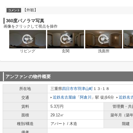
【外観】
コメント
360度パノラマ写真
画像をクリックして視点を操作
リビング
玄関
洗面所
アンファン
の物件概要
所在地
三重県
四日市市
羽津山町
１３-１８
近鉄名古屋線
「
阿倉川
」駅 徒歩6分
近鉄名
交通
賃料
5.3万円
管理費・共
面積
29.12㎡
築年月（築
種別/構造
アパート / 木造
階建
備考