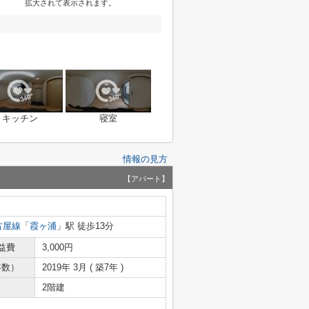
拡大されて表示されます。
キッチン
寝室
情報の見方
【アパート】
古屋線
「
霞ヶ浦
」駅 徒歩13分
益費
3,000円
年数）
2019年 3月 ( 築7年 )
2階建