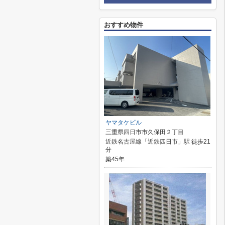
おすすめ物件
ヤマタケビル
三重県四日市市久保田２丁目
近鉄名古屋線「近鉄四日市」駅 徒歩21
分
築45年