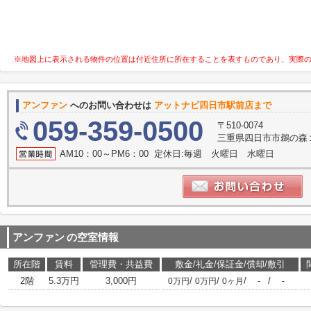
※地図上に表示される物件の位置は付近住所に所在することを表すものであり、実際
アンファン
へのお問い合わせは
アットナビ四日市駅前店まで
059-359-0500
〒510-0074
三重県四日市市鵜の森１
AM10：00～PM6：00 定休日:毎週 火曜日 水曜日
アンファン
の空室情報
所在階
賃料
管理費・共益費
敷金/礼金/保証金/償却/敷引
2階
5.3万円
3,000円
/
/
/
/
0万円
0万円
0ヶ月
-
-