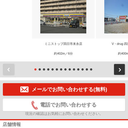
ミニストップ四日市末永店
V・drug
約402m／6分
約400
前
メールでお問い合わせする(無料)
電話でお問い合わせする
現況の確認はお気軽にお問い合わせください。
店舗情報