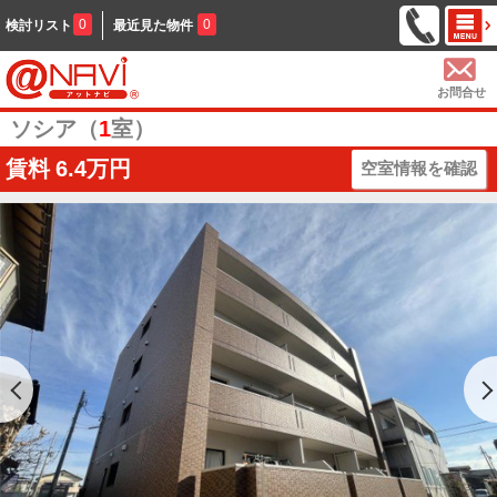
0
0
検討リスト
最近見た物件
お問合せ
ソシア（
1
室）
賃料
6.4万円
空室情報を確認