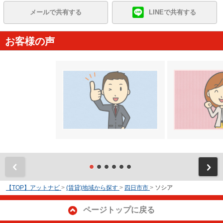
メールで共有する
LINEで共有する
お客様の声
前
【TOP】アットナビ
>
(賃貸)地域から探す
>
四日市市
>
ソシア
ページトップに戻る