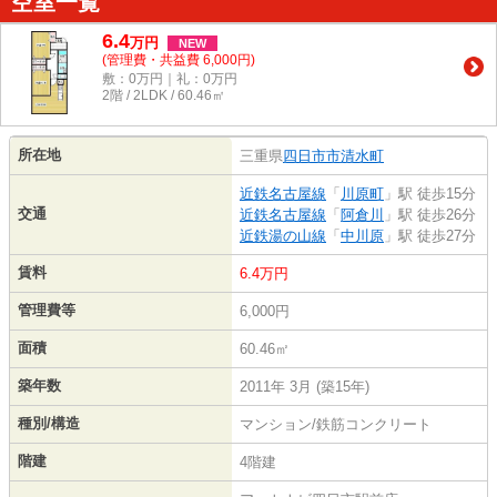
空室一覧
6.4
万
円
NEW
(管理費・共益費 6,000円)
敷：0万円｜礼：0万円
2階 / 2LDK / 60.46㎡
所在地
三重県
四日市市
清水町
近鉄名古屋線
「
川原町
」駅 徒歩15分
交通
近鉄名古屋線
「
阿倉川
」駅 徒歩26分
近鉄湯の山線
「
中川原
」駅 徒歩27分
賃料
6.4万円
管理費等
6,000円
面積
60.46㎡
築年数
2011年 3月 (築15年)
種別/構造
マンション/鉄筋コンクリート
階建
4階建