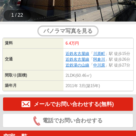
1 / 22
パノラマ写真を見る
賃料
6.4万円
近鉄名古屋線
「
川原町
」駅 徒歩15分
交通
近鉄名古屋線
「
阿倉川
」駅 徒歩26分
近鉄湯の山線
「
中川原
」駅 徒歩27分
間取り(面積)
2LDK(60.46㎡)
築年月
2011年 3月(築15年)
メールでお問い合わせする(無料)
電話でお問い合わせする