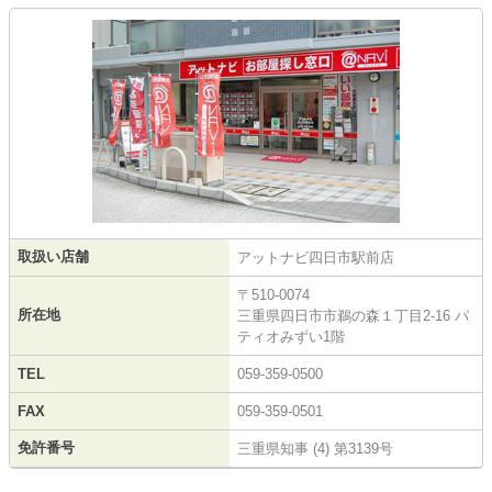
取扱い店舗
アットナビ四日市駅前店
〒510-0074
所在地
三重県四日市市鵜の森１丁目2-16 パ
ティオみずい1階
TEL
059-359-0500
FAX
059-359-0501
免許番号
三重県知事 (4) 第3139号