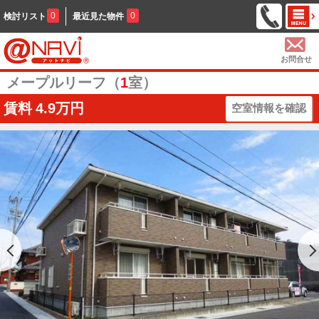
0
0
検討リスト
最近見た物件
お問合せ
メープルリーフ（
1
室）
賃料
4.9万円
空室情報を確認