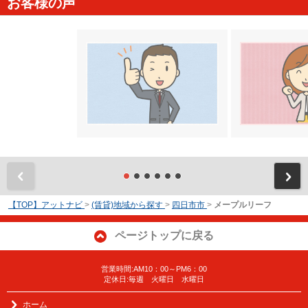
お客様の声
前
【TOP】アットナビ
>
(賃貸)地域から探す
>
四日市市
>
メープルリーフ
ページトップに戻る
営業時間:AM10：00～PM6：00
定休日:毎週 火曜日 水曜日
ホーム