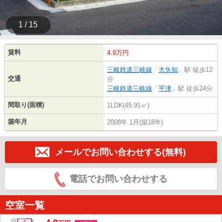
1 / 15
賃料
4.9万円
三岐鉄道三岐線
「
大矢知
」駅 徒歩12
交通
分
三岐鉄道三岐線
「
平津
」駅 徒歩24分
間取り(面積)
1LDK(45.91㎡)
築年月
2008年 1月(築18年)
メールでお問い合わせする(無料)
電話でお問い合わせする
空室一覧