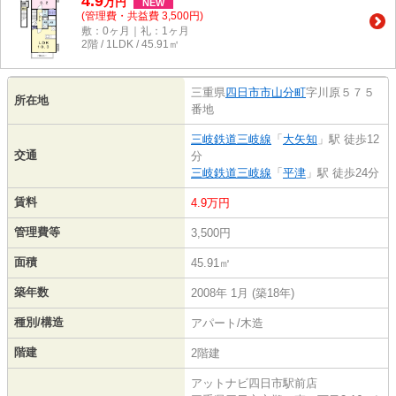
4.9
万
円
NEW
(管理費・共益費 3,500円)
敷：0ヶ月｜礼：1ヶ月
2階 / 1LDK / 45.91㎡
三重県
四日市市
山分町
字川原５７５
所在地
番地
三岐鉄道三岐線
「
大矢知
」駅 徒歩12
交通
分
三岐鉄道三岐線
「
平津
」駅 徒歩24分
賃料
4.9万円
管理費等
3,500円
面積
45.91㎡
築年数
2008年 1月 (築18年)
種別/構造
アパート/木造
階建
2階建
アットナビ四日市駅前店