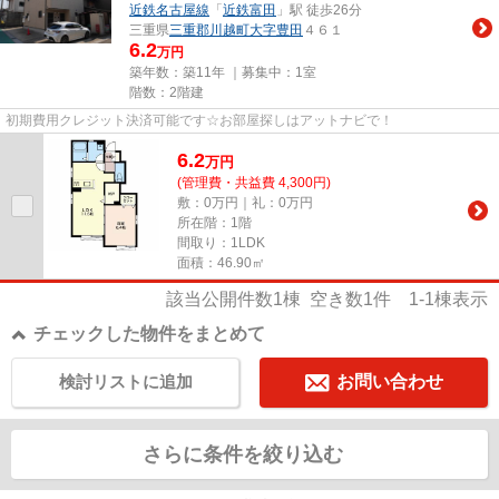
近鉄名古屋線
「
近鉄富田
」駅 徒歩26分
三重県
三重郡川越町
大字豊田
４６１
6.2
万円
築年数：築11年 ｜募集中：
1室
階数：2階建
初期費用クレジット決済可能です☆お部屋探しはアットナビで！
6.2
万
円
(管理費・共益費 4,300円)
敷：0万円｜礼：0万円
所在階：1階
間取り：1LDK
面積：46.90㎡
該当公開件数
1
棟 空き数
1
件
1-1
棟表示
チェックした物件をまとめて
検討リストに追加
お問い合わせ
さらに条件を絞り込む