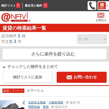
0
0
検討リスト
最近見た物件
お問合せ
賃貸の検索結果一覧
1
該当物件
棟
1
空き数
件
さらに条件を絞り込む
チェックした物件をまとめて
検討リストに追加
お問い合わせ
ルラーシュ
賃貸｜アパート
近鉄名古屋線
「
川越富洲原
」駅 徒歩7分
関西本線
「
富田
」駅 徒歩21分