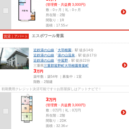
(管理費・共益費 3,000円)
敷：0ヶ月｜礼：0ヶ月
所在階：2階
間取り：1R
面積：17.55㎡
エスポワール青葉
賃貸｜アパート
近鉄湯の山線
「
大羽根園
」駅 徒歩14分
近鉄湯の山線
「
湯の山温泉
」駅 徒歩17分
近鉄湯の山線
「
中菰野
」駅 徒歩22分
三重県
三重郡菰野町
大羽根園青葉町
3
万円
築年数：築54年 ｜募集中：
1室
階数：2階建
初期費用クレジット決済可能です☆お部屋探しはアットナビで！
3
万
円
(管理費・共益費 3,000円)
敷：0万円｜礼：0万円
所在階：2階
間取り：2DK
面積：32.36㎡