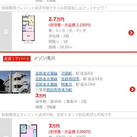
階数：2階建
初期費用クレジット決済可能です☆お部屋探しはアットナビで！
2.7
万
円
(管理費・共益費 2,100円)
敷：1ヶ月｜礼：0ヶ月
所在階：2階
間取り：1K
面積：26.50㎡
メゾン滝川
賃貸｜アパート
近鉄名古屋線
「
川原町
」駅 徒歩6分
近鉄名古屋線
「
近鉄四日市
」駅 徒歩18分
近鉄名古屋線
「
阿倉川
」駅 徒歩19分
三重県
四日市市
滝川町
3
万円
築年数：築36年 ｜募集中：
1室
階数：3階建
初期費用もクレジット決済可能、女性スタッフ対応希望も可能です
3
万
円
(管理費・共益費 3,000円)