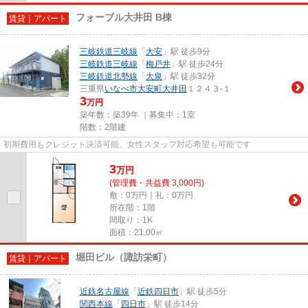
フォーブル大井田 B棟
賃貸｜アパート
三岐鉄道三岐線
「
大安
」駅 徒歩9分
三岐鉄道三岐線
「
梅戸井
」駅 徒歩24分
三岐鉄道北勢線
「
大泉
」駅 徒歩32分
三重県
いなべ市
大安町大井田
１２４３-１
3
万円
築年数：築39年 ｜募集中：
1室
階数：2階建
初期費用もクレジット決済可能、女性スタッフ対応希望も可能です
3
万
円
(管理費・共益費 3,000円)
敷：0万円｜礼：0万円
所在階：1階
間取り：1K
面積：21.00㎡
堀田ビル（諏訪栄町）
賃貸｜アパート
近鉄名古屋線
「
近鉄四日市
」駅 徒歩5分
関西本線
「
四日市
」駅 徒歩14分