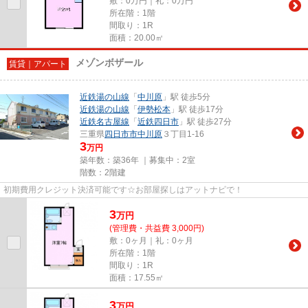
敷：0万円｜礼：0万円
所在階：1階
間取り：1R
面積：20.00㎡
メゾンボザール
賃貸｜アパート
近鉄湯の山線
「
中川原
」駅 徒歩5分
近鉄湯の山線
「
伊勢松本
」駅 徒歩17分
近鉄名古屋線
「
近鉄四日市
」駅 徒歩27分
三重県
四日市市
中川原
３丁目1-16
3
万円
築年数：築36年 ｜募集中：
2室
階数：2階建
初期費用クレジット決済可能です☆お部屋探しはアットナビで！
3
万
円
(管理費・共益費 3,000円)
敷：0ヶ月｜礼：0ヶ月
所在階：1階
間取り：1R
面積：17.55㎡
3
万
円