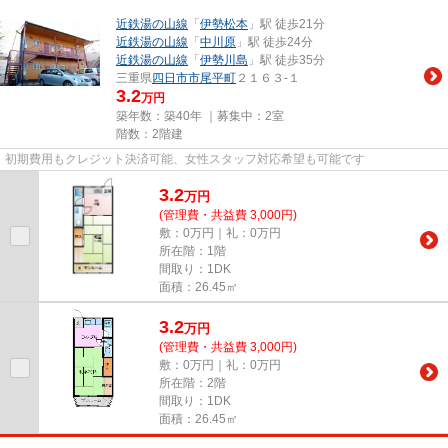
近鉄湯の山線
「
伊勢松本
」駅 徒歩21分
近鉄湯の山線
「
中川原
」駅 徒歩24分
近鉄湯の山線
「
伊勢川島
」駅 徒歩35分
三重県
四日市市
尾平町
２１６３-１
3.2
万円
築年数：築40年 ｜募集中：
2室
階数：2階建
初期費用もクレジット決済可能、女性スタッフ対応希望も可能です
3.2
万
円
(管理費・共益費 3,000円)
敷：0万円｜礼：0万円
所在階：1階
間取り：1DK
面積：26.45㎡
3.2
万
円
(管理費・共益費 3,000円)
敷：0万円｜礼：0万円
所在階：2階
間取り：1DK
面積：26.45㎡