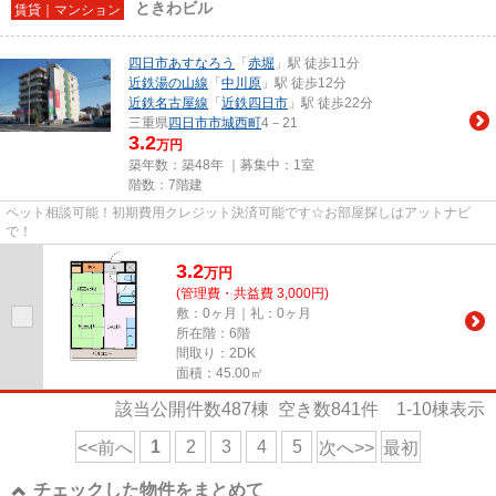
ときわビル
賃貸｜マンション
四日市あすなろう
「
赤堀
」駅 徒歩11分
近鉄湯の山線
「
中川原
」駅 徒歩12分
近鉄名古屋線
「
近鉄四日市
」駅 徒歩22分
三重県
四日市市
城西町
4－21
3.2
万円
築年数：築48年 ｜募集中：
1室
階数：7階建
ペット相談可能！初期費用クレジット決済可能です☆お部屋探しはアットナビ
で！
3.2
万
円
(管理費・共益費 3,000円)
敷：0ヶ月｜礼：0ヶ月
所在階：6階
間取り：2DK
面積：45.00㎡
該当公開件数
487
棟 空き数
841
件
1-10
棟表示
1
2
3
4
5
<<前へ
次へ>>
最初
チェックした物件をまとめて