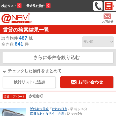
0
0
検討リスト
最近見た物件
お問合せ
賃貸の検索結果一覧
487
該当物件
棟
841
空き数
件
さらに条件を絞り込む
チェックした物件をまとめて
検討リストに追加
お問い合わせ
赤堀南町
賃貸｜アパート
近鉄名古屋線
「
近鉄四日市
」駅 徒歩20分
四日市あすなろう
「
赤堀
」駅 徒歩5分