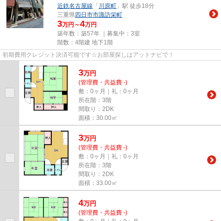
近鉄名古屋線
「
川原町
」駅 徒歩18分
三重県
四日市市
諏訪栄町
3
4
万円～
万円
築年数：築57年 ｜募集中：
3室
階数：4階建 地下1階
初期費用クレジット決済可能です☆お部屋探しはアットナビで！
3
万
円
(管理費・共益費 -)
敷：0ヶ月｜礼：0ヶ月
所在階：3階
間取り：2DK
面積：30.00㎡
3
万
円
(管理費・共益費 -)
敷：0ヶ月｜礼：0ヶ月
所在階：3階
間取り：2DK
面積：33.00㎡
4
万
円
(管理費・共益費 -)