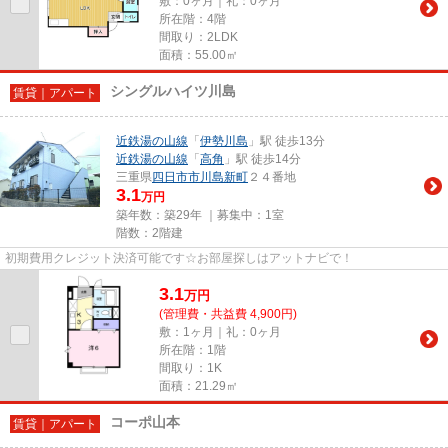
敷：0ヶ月｜礼：0ヶ月
所在階：4階
間取り：2LDK
面積：55.00㎡
シングルハイツ川島
賃貸｜アパート
近鉄湯の山線
「
伊勢川島
」駅 徒歩13分
近鉄湯の山線
「
高角
」駅 徒歩14分
三重県
四日市市
川島新町
２４番地
3.1
万円
築年数：築29年 ｜募集中：
1室
階数：2階建
初期費用クレジット決済可能です☆お部屋探しはアットナビで！
3.1
万
円
(管理費・共益費 4,900円)
敷：1ヶ月｜礼：0ヶ月
所在階：1階
間取り：1K
面積：21.29㎡
コーポ山本
賃貸｜アパート