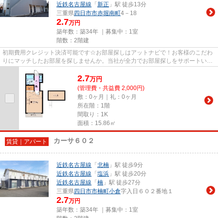
近鉄名古屋線
「
新正
」駅 徒歩13分
三重県
四日市市
赤堀南町
4－18
2.7
万円
築年数：築34年 ｜募集中：
1室
階数：2階建
初期費用クレジット決済可能です☆お部屋探しはアットナビで！お客様のこだわ
りにマッチしたお部屋を探しませんか。当社が全力でお部屋探しをサポートいた
します(#^^#)
2.7
万
円
(管理費・共益費 2,000円)
敷：0ヶ月｜礼：0ヶ月
所在階：1階
間取り：1K
面積：15.86㎡
カーサ６０２
賃貸｜アパート
近鉄名古屋線
「
北楠
」駅 徒歩9分
近鉄名古屋線
「
塩浜
」駅 徒歩20分
近鉄名古屋線
「
楠
」駅 徒歩27分
三重県
四日市市
楠町小倉
字入日６０２番地１
2.7
万円
築年数：築34年 ｜募集中：
1室