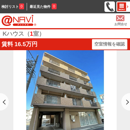
0
0
検討リスト
最近見た物件
お問合せ
Kハウス（
1
室）
賃料
16.5万円
空室情報を確認