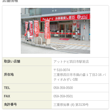
店舗情報
取扱い店舗
アットナビ四日市駅前店
〒510-0074
所在地
三重県四日市市鵜の森１丁目2-16 パ
ティオみずい1階
TEL
059-359-0500
FAX
059-359-0501
免許番号
三重県知事 (4) 第3139号