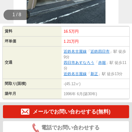
1 / 8
賃料
16.5万円
坪単価
1.21万円
近鉄名古屋線
「
近鉄四日市
」駅 徒歩
9分
交通
四日市あすなろう
「
赤堀
」駅 徒歩11
分
近鉄名古屋線
「
新正
」駅 徒歩13分
間取り(面積)
-(45.12㎡)
築年月
1996年 6月(築30年)
メールでお問い合わせする(無料)
電話でお問い合わせする