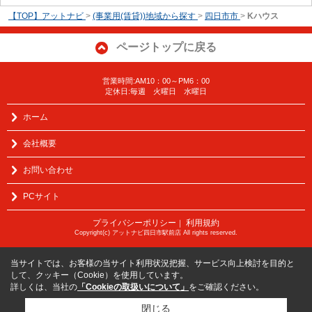
【TOP】アットナビ
>
(事業用(賃貸))地域から探す
>
四日市市
>
Kハウス
ページトップに戻る
営業時間:AM10：00～PM6：00
定休日:毎週 火曜日 水曜日
ホーム
会社概要
お問い合わせ
PCサイト
プライバシーポリシー
利用規約
｜
Copyright(c) アットナビ四日市駅前店 All rights reserved.
当サイトでは、お客様の当サイト利用状況把握、サービス向上検討を目的と
して、クッキー（Cookie）を使用しています。
詳しくは、当社の
「Cookieの取扱いについて」
をご確認ください。
閉じる