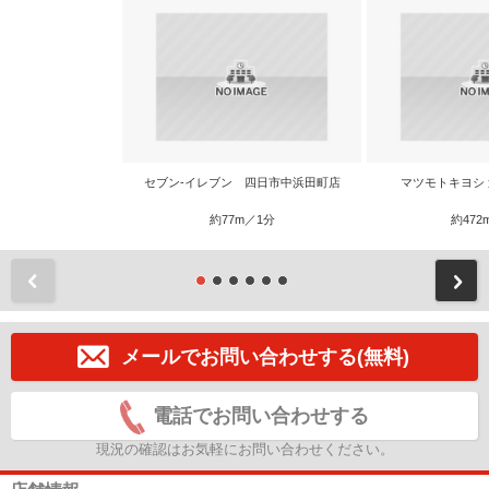
セブン-イレブン 四日市中浜田町店
マツモトキヨシ
約77m／1分
約472
前
メールでお問い合わせする(無料)
電話でお問い合わせする
現況の確認はお気軽にお問い合わせください。