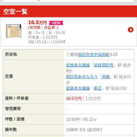
空室一覧
16.5
万
円
NEW
(管理費・共益費 -)
敷：2ヶ月｜礼：0ヶ月
坪単価：
1.21
万円
1階 / 45.12㎡ / 13.64坪
所在地
三重県
四日市市
中浜田町
4-23
近鉄名古屋線
「
近鉄四日市
」駅 徒歩
9分
交通
四日市あすなろう
「
赤堀
」駅 徒歩11
分
近鉄名古屋線
「
新正
」駅 徒歩13分
賃料 / 坪単価
16.5万円
/ 1.21万円
管理費等
-
坪数 / 面積
13.64坪 / 45.12㎡
築年数
1996年 6月 (築30年)