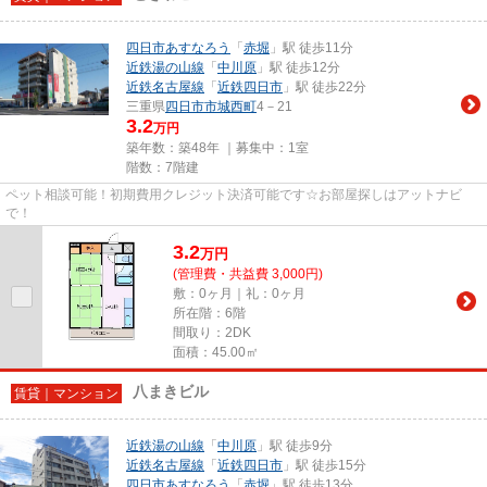
四日市あすなろう
「
赤堀
」駅 徒歩11分
近鉄湯の山線
「
中川原
」駅 徒歩12分
近鉄名古屋線
「
近鉄四日市
」駅 徒歩22分
三重県
四日市市
城西町
4－21
3.2
万円
築年数：築48年 ｜募集中：
1室
階数：7階建
ペット相談可能！初期費用クレジット決済可能です☆お部屋探しはアットナビ
で！
3.2
万
円
(管理費・共益費 3,000円)
敷：0ヶ月｜礼：0ヶ月
所在階：6階
間取り：2DK
面積：45.00㎡
八まきビル
賃貸｜マンション
近鉄湯の山線
「
中川原
」駅 徒歩9分
近鉄名古屋線
「
近鉄四日市
」駅 徒歩15分
四日市あすなろう
「
赤堀
」駅 徒歩13分