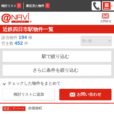
0
0
検討リスト
最近見た物件
お問合せ
近鉄四日市駅物件一覧
194
該当物件
棟
452
空き数
件
駅で絞り込む
さらに条件を絞り込む
チェックした物件をまとめて
検討リストに追加
お問い合わせ
赤堀南町
賃貸｜アパート