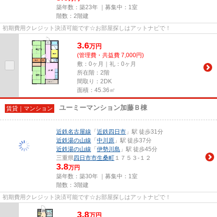
築年数：築23年 ｜募集中：
1室
階数：2階建
初期費用クレジット決済可能です☆お部屋探しはアットナビで！
3.6
万
円
(管理費・共益費 7,000円)
敷：0ヶ月｜礼：0ヶ月
所在階：2階
間取り：2DK
面積：45.36㎡
ユーミーマンション加藤Ｂ棟
賃貸｜マンション
近鉄名古屋線
「
近鉄四日市
」駅 徒歩31分
近鉄湯の山線
「
中川原
」駅 徒歩37分
近鉄湯の山線
「
伊勢川島
」駅 徒歩45分
三重県
四日市市
生桑町
１７５３-１２
3.8
万円
築年数：築30年 ｜募集中：
1室
階数：3階建
初期費用クレジット決済可能です☆お部屋探しはアットナビで！
3.8
万
円