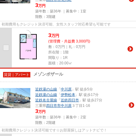
3
万円
築年数：築36年 ｜募集中：
1室
階数：3階建
初期費用もクレジット決済可能、女性スタッフ対応希望も可能です
3
万
円
(管理費・共益費 3,000円)
敷：0万円｜礼：0万円
所在階：1階
間取り：1R
面積：20.00㎡
メゾンボザール
賃貸｜アパート
近鉄湯の山線
「
中川原
」駅 徒歩5分
近鉄湯の山線
「
伊勢松本
」駅 徒歩17分
近鉄名古屋線
「
近鉄四日市
」駅 徒歩27分
三重県
四日市市
中川原
３丁目1-16
3
万円
築年数：築36年 ｜募集中：
2室
階数：2階建
初期費用クレジット決済可能です☆お部屋探しはアットナビで！