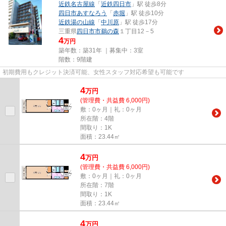
近鉄名古屋線
「
近鉄四日市
」駅 徒歩8分
四日市あすなろう
「
赤堀
」駅 徒歩10分
近鉄湯の山線
「
中川原
」駅 徒歩17分
三重県
四日市市
鵜の森
１丁目12－5
4
万円
築年数：築31年 ｜募集中：
3室
階数：9階建
初期費用もクレジット決済可能、女性スタッフ対応希望も可能です
4
万
円
(管理費・共益費 6,000円)
敷：0ヶ月｜礼：0ヶ月
所在階：4階
間取り：1K
面積：23.44㎡
4
万
円
(管理費・共益費 6,000円)
敷：0ヶ月｜礼：0ヶ月
所在階：7階
間取り：1K
面積：23.44㎡
4
万
円