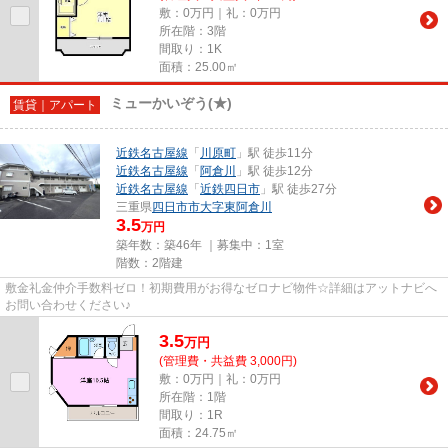
敷：0万円｜礼：0万円
所在階：3階
間取り：1K
面積：25.00㎡
ミューかいぞう(★)
賃貸｜アパート
近鉄名古屋線
「
川原町
」駅 徒歩11分
近鉄名古屋線
「
阿倉川
」駅 徒歩12分
近鉄名古屋線
「
近鉄四日市
」駅 徒歩27分
三重県
四日市市
大字東阿倉川
3.5
万円
築年数：築46年 ｜募集中：
1室
階数：2階建
敷金礼金仲介手数料ゼロ！初期費用がお得なゼロナビ物件☆詳細はアットナビへ
お問い合わせください♪
3.5
万
円
(管理費・共益費 3,000円)
敷：0万円｜礼：0万円
所在階：1階
間取り：1R
面積：24.75㎡