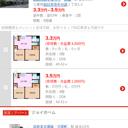
三重県
四日市市
中川原
１丁目1-1
3.3
3.5
万円～
万円
築年数：築53年 ｜募集中：
2室
階数：6階建
初期費用もクレジット決済可能、女性スタッフ対応希望も可能です
3.3
万
円
(管理費・共益費 4,000円)
敷：0ヶ月｜礼：0ヶ月
所在階：3階
間取り：2DK
面積：40.42㎡
3.5
万
円
(管理費・共益費 1,000円)
敷：0万円｜礼：0万円
所在階：4階
間取り：2DK
面積：40.42㎡
ジョイホーム
賃貸｜アパート
近鉄名古屋線
「
川原町
」駅 徒歩13分