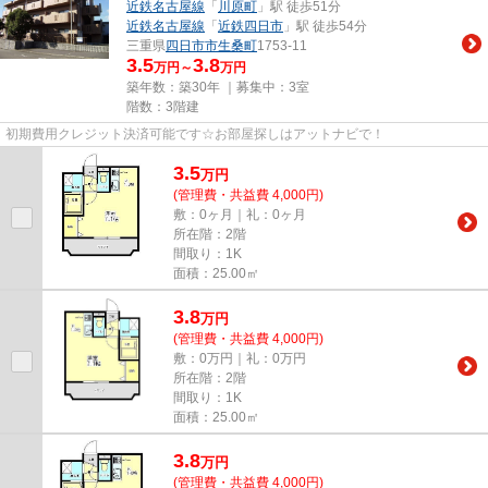
近鉄名古屋線
「
川原町
」駅 徒歩51分
近鉄名古屋線
「
近鉄四日市
」駅 徒歩54分
三重県
四日市市
生桑町
1753-11
3.5
3.8
万円～
万円
築年数：築30年 ｜募集中：
3室
階数：3階建
初期費用クレジット決済可能です☆お部屋探しはアットナビで！
3.5
万
円
(管理費・共益費 4,000円)
敷：0ヶ月｜礼：0ヶ月
所在階：2階
間取り：1K
面積：25.00㎡
3.8
万
円
(管理費・共益費 4,000円)
敷：0万円｜礼：0万円
所在階：2階
間取り：1K
面積：25.00㎡
3.8
万
円
(管理費・共益費 4,000円)