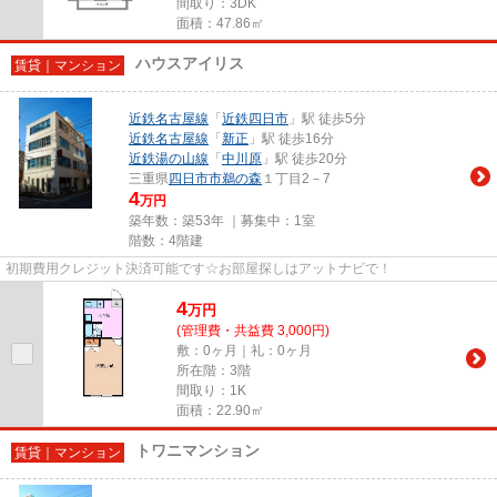
間取り：3DK
面積：47.86㎡
ハウスアイリス
賃貸｜マンション
近鉄名古屋線
「
近鉄四日市
」駅 徒歩5分
近鉄名古屋線
「
新正
」駅 徒歩16分
近鉄湯の山線
「
中川原
」駅 徒歩20分
三重県
四日市市
鵜の森
１丁目2－7
4
万円
築年数：築53年 ｜募集中：
1室
階数：4階建
初期費用クレジット決済可能です☆お部屋探しはアットナビで！
4
万
円
(管理費・共益費 3,000円)
敷：0ヶ月｜礼：0ヶ月
所在階：3階
間取り：1K
面積：22.90㎡
トワニマンション
賃貸｜マンション