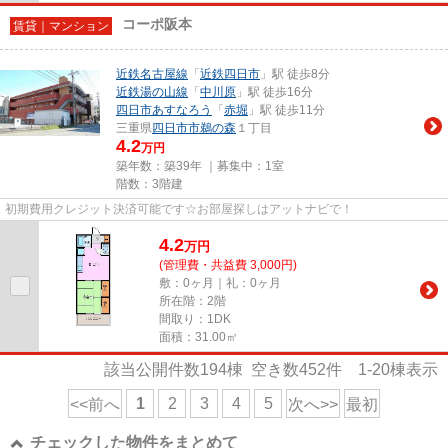
コーポ阪本
賃貸｜マンション
近鉄名古屋線
「
近鉄四日市
」駅 徒歩8分
近鉄湯の山線
「
中川原
」駅 徒歩16分
四日市あすなろう
「
赤堀
」駅 徒歩11分
三重県
四日市市
鵜の森
１丁目
4.2
万円
築年数：築39年 ｜募集中：
1室
階数：3階建
初期費用クレジット決済可能です☆お部屋探しはアットナビで！
4.2
万
円
(管理費・共益費 3,000円)
敷：0ヶ月｜礼：0ヶ月
所在階：2階
間取り：1DK
面積：31.00㎡
該当公開件数
194
棟 空き数
452
件
1-20
棟表示
1
2
3
4
5
<<前へ
次へ>>
最初
チェックした物件をまとめて