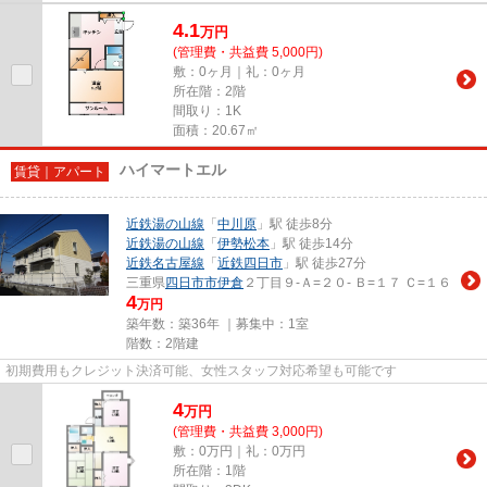
4.1
万
円
(管理費・共益費 5,000円)
敷：0ヶ月｜礼：0ヶ月
所在階：2階
間取り：1K
面積：20.67㎡
ハイマートエル
賃貸｜アパート
近鉄湯の山線
「
中川原
」駅 徒歩8分
近鉄湯の山線
「
伊勢松本
」駅 徒歩14分
近鉄名古屋線
「
近鉄四日市
」駅 徒歩27分
三重県
四日市市
伊倉
２丁目９-Ａ=２０- Ｂ=１７ Ｃ=１６
4
万円
築年数：築36年 ｜募集中：
1室
階数：2階建
初期費用もクレジット決済可能、女性スタッフ対応希望も可能です
4
万
円
(管理費・共益費 3,000円)
敷：0万円｜礼：0万円
所在階：1階