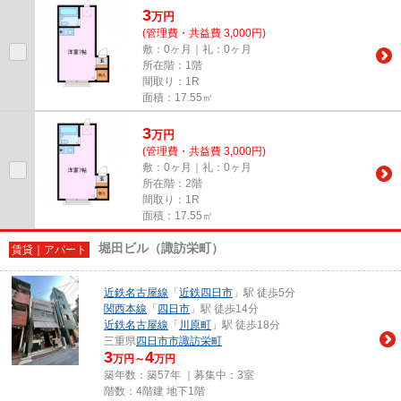
3
万
円
(管理費・共益費 3,000円)
敷：0ヶ月｜礼：0ヶ月
所在階：1階
間取り：1R
面積：17.55㎡
3
万
円
(管理費・共益費 3,000円)
敷：0ヶ月｜礼：0ヶ月
所在階：2階
間取り：1R
面積：17.55㎡
堀田ビル（諏訪栄町）
賃貸｜アパート
近鉄名古屋線
「
近鉄四日市
」駅 徒歩5分
関西本線
「
四日市
」駅 徒歩14分
近鉄名古屋線
「
川原町
」駅 徒歩18分
三重県
四日市市
諏訪栄町
3
4
万円～
万円
築年数：築57年 ｜募集中：
3室
階数：4階建 地下1階