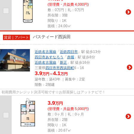
(管理費・共益費 4,000円)
敷：0万円｜礼：0万円
所在階：3階
間取り：1K
面積：24.00㎡
バスティード西浜田
賃貸｜アパート
近鉄名古屋線
「
近鉄四日市
」駅 徒歩13分
四日市あすなろう
「
赤堀
」駅 徒歩8分
近鉄名古屋線
「
新正
」駅 徒歩16分
三重県
四日市市
西浜田町
6－16
3.9
4.1
万円～
万円
築年数：築43年 ｜募集中：
2室
階数：2階建
初期費用クレジット決済可能です☆お部屋探しはアットナビで！
3.9
万
円
(管理費・共益費 5,000円)
敷：0ヶ月｜礼：0ヶ月
所在階：2階
間取り：1K
面積：20.67㎡