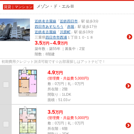
メゾン・ド・エルⅢ
賃貸｜マンション
近鉄名古屋線
「
近鉄四日市
」駅 徒歩3分
四日市あすなろう
「
赤堀
」駅 徒歩17分
近鉄名古屋線
「
川原町
」駅 徒歩19分
三重県
四日市市
西浦
１丁目１０-１８
3.5
4.9
万円～
万円
築年数：築55年 ｜募集中：
2室
階数：8階建
初期費用クレジット決済可能です☆お部屋探しはアットナビで！
4.9
万
円
(管理費・共益費 5,000円)
敷：0万円｜礼：0万円
所在階：2階
間取り：1LDK
面積：51.03㎡
3.5
万
円
(管理費・共益費 5,000円)
敷：0万円｜礼：0万円
所在階：6階
間取り：2DK