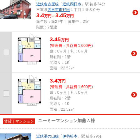
近鉄名古屋線
「
近鉄四日市
」駅 徒歩24分
三重県
四日市市
野田
１丁目１番３０号
3.4
3.45
万円～
万円
築年数：築27年 ｜募集中：
2室
階数：2階建
3.45
万
円
(管理費・共益費 1,600円)
敷：0ヶ月｜礼：0ヶ月
所在階：1階
間取り：1K
面積：22.52㎡
3.4
万
円
(管理費・共益費 1,600円)
敷：0ヶ月｜礼：0ヶ月
所在階：2階
間取り：1K
面積：22.52㎡
ユーミーマンション加藤Ａ棟
賃貸｜マンション
近鉄湯の山線
「
伊勢松本
」駅 徒歩29分