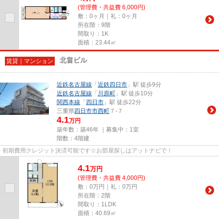
(管理費・共益費 6,000円)
敷：0ヶ月｜礼：0ヶ月
所在階：9階
間取り：1K
面積：23.44㎡
北畠ビル
賃貸｜マンション
近鉄名古屋線
「
近鉄四日市
」駅 徒歩9分
近鉄名古屋線
「
川原町
」駅 徒歩10分
関西本線
「
四日市
」駅 徒歩22分
三重県
四日市市
西町
７-７
4.1
万円
築年数：築46年 ｜募集中：
1室
階数：4階建
初期費用クレジット決済可能です☆お部屋探しはアットナビで！
4.1
万
円
(管理費・共益費 4,000円)
敷：0万円｜礼：0万円
所在階：2階
間取り：1LDK
面積：40.69㎡