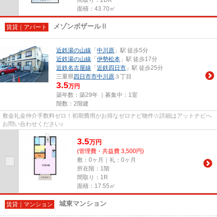
面積：43.70㎡
メゾンボザールⅡ
賃貸｜アパート
近鉄湯の山線
「
中川原
」駅 徒歩5分
近鉄湯の山線
「
伊勢松本
」駅 徒歩17分
近鉄名古屋線
「
近鉄四日市
」駅 徒歩25分
三重県
四日市市
中川原
３丁目
3.5
万円
築年数：築29年 ｜募集中：
1室
階数：2階建
敷金礼金仲介手数料ゼロ！初期費用がお得なゼロナビ物件☆詳細はアットナビへ
お問い合わせください♪
3.5
万
円
(管理費・共益費 3,500円)
敷：0ヶ月｜礼：0ヶ月
所在階：1階
間取り：1R
面積：17.55㎡
城東マンション
賃貸｜マンション