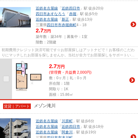
近鉄名古屋線
「
近鉄四日市
」駅 徒歩20分
四日市あすなろう
「
赤堀
」駅 徒歩5分
近鉄名古屋線
「
新正
」駅 徒歩13分
三重県
四日市市
赤堀南町
4－18
2.7
万円
築年数：築34年 ｜募集中：
1室
階数：2階建
初期費用クレジット決済可能です☆お部屋探しはアットナビで！お客様のこだわ
りにマッチしたお部屋を探しませんか。当社が全力でお部屋探しをサポートいた
します(#^^#)
2.7
万
円
(管理費・共益費 2,000円)
敷：0ヶ月｜礼：0ヶ月
所在階：1階
間取り：1K
面積：15.86㎡
メゾン滝川
賃貸｜アパート
近鉄名古屋線
「
川原町
」駅 徒歩6分
近鉄名古屋線
「
近鉄四日市
」駅 徒歩18分
近鉄名古屋線
「
阿倉川
」駅 徒歩19分
三重県
四日市市
滝川町