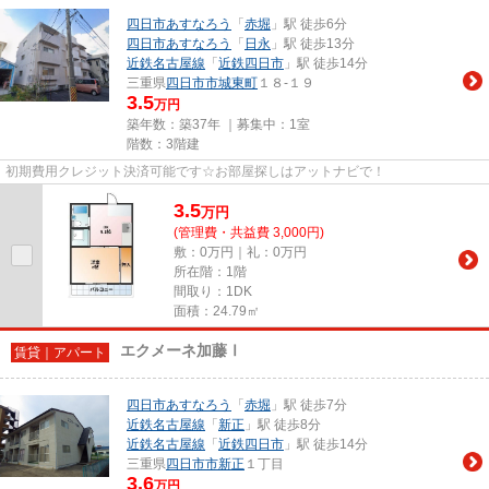
四日市あすなろう
「
赤堀
」駅 徒歩6分
四日市あすなろう
「
日永
」駅 徒歩13分
近鉄名古屋線
「
近鉄四日市
」駅 徒歩14分
三重県
四日市市
城東町
１８-１９
3.5
万円
築年数：築37年 ｜募集中：
1室
階数：3階建
初期費用クレジット決済可能です☆お部屋探しはアットナビで！
3.5
万
円
(管理費・共益費 3,000円)
敷：0万円｜礼：0万円
所在階：1階
間取り：1DK
面積：24.79㎡
エクメーネ加藤Ⅰ
賃貸｜アパート
四日市あすなろう
「
赤堀
」駅 徒歩7分
近鉄名古屋線
「
新正
」駅 徒歩8分
近鉄名古屋線
「
近鉄四日市
」駅 徒歩14分
三重県
四日市市
新正
１丁目
3.6
万円