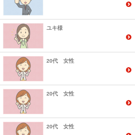
ユキ様
20代 女性
20代 女性
20代 女性