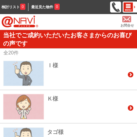
0
0
検討リスト
最近見た物件
お問合せ
当社でご成約いただいたお客さまからのお喜び
の声です
全
20
件
Ｉ様
Ｋ様
タゴ様