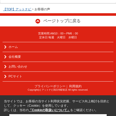
【TOP】アットナビ
>
お客様の声
ページトップに戻る
営業時間:AM10：00～PM6：00
定休日:毎週 火曜日 水曜日
ホーム
会社概要
お問い合わせ
PCサイト
プライバシーポリシー
利用規約
｜
Copyright(c) アットナビ四日市駅前店 All rights reserved.
当サイトでは、お客様の当サイト利用状況把握、サービス向上検討を目的と
して、クッキー（Cookie）を使用しています。
詳しくは、当社の
「Cookieの取扱いについて」
をご確認ください。