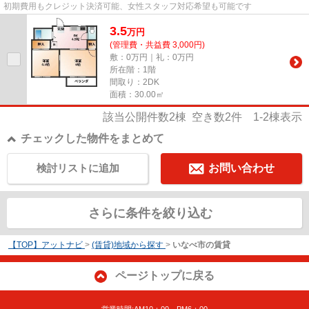
初期費用もクレジット決済可能、女性スタッフ対応希望も可能です
3.5
万
円
(管理費・共益費 3,000円)
敷：0万円｜礼：0万円
所在階：1階
間取り：2DK
面積：30.00㎡
該当公開件数
2
棟 空き数
2
件
1-2
棟表示
チェックした物件をまとめて
検討リストに追加
お問い合わせ
さらに条件を絞り込む
【TOP】アットナビ
>
(賃貸)地域から探す
>
いなべ市の賃貸
ページトップに戻る
営業時間:AM10：00～PM6：00