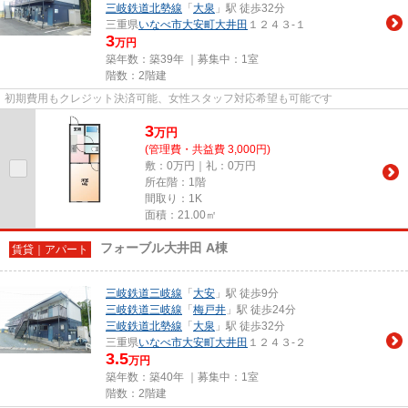
三岐鉄道北勢線
「
大泉
」駅 徒歩32分
三重県
いなべ市
大安町大井田
１２４３-１
3
万円
築年数：築39年 ｜募集中：
1室
階数：2階建
初期費用もクレジット決済可能、女性スタッフ対応希望も可能です
3
万
円
(管理費・共益費 3,000円)
敷：0万円｜礼：0万円
所在階：1階
間取り：1K
面積：21.00㎡
フォーブル大井田 A棟
賃貸｜アパート
三岐鉄道三岐線
「
大安
」駅 徒歩9分
三岐鉄道三岐線
「
梅戸井
」駅 徒歩24分
三岐鉄道北勢線
「
大泉
」駅 徒歩32分
三重県
いなべ市
大安町大井田
１２４３-２
3.5
万円
築年数：築40年 ｜募集中：
1室
階数：2階建