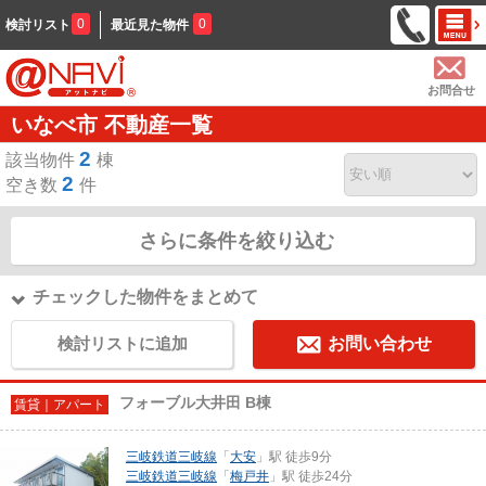
0
0
検討リスト
最近見た物件
お問合せ
いなべ市 不動産一覧
2
該当物件
棟
2
空き数
件
さらに条件を絞り込む
チェックした物件をまとめて
検討リストに追加
お問い合わせ
フォーブル大井田 B棟
賃貸｜アパート
三岐鉄道三岐線
「
大安
」駅 徒歩9分
三岐鉄道三岐線
「
梅戸井
」駅 徒歩24分