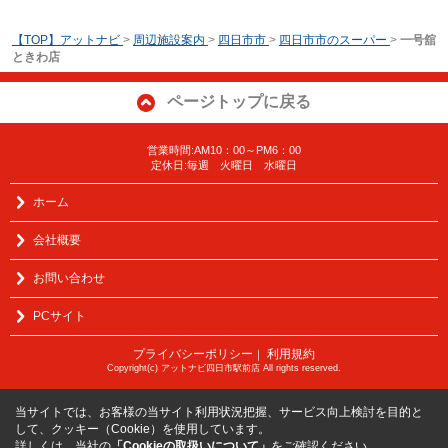
【TOP】アットナビ
>
周辺施設案内
>
四日市市
>
四日市市のスーパー
>
一号舘
ときわ店
ページトップに戻る
営業時間:AM10：00～PM6：00
定休日:毎週 火曜日 水曜日
ホーム
会社概要
お問い合わせ
PCサイト
プライバシーポリシー
利用規約
｜
Copyright(c) アットナビ四日市駅前店 All rights reserved.
当サイトでは、お客様の当サイト利用状況把握、サービス向上検討を目的と
して、クッキー（Cookie）を使用しています。
詳しくは、当社の
「Cookieの取扱いについて」
をご確認ください。