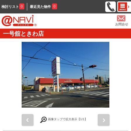
0
0
検討リスト
最近見た物件
お問合せ
一号舘ときわ店
前
次
画像タップで拡大表示【
1
/1】