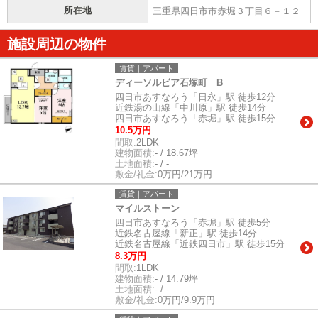
所在地
三重県四日市市赤堀３丁目６－１２
施設周辺の物件
賃貸｜アパート
ディーソルビア石塚町 B
四日市あすなろう「日永」駅 徒歩12分
近鉄湯の山線「中川原」駅 徒歩14分
四日市あすなろう「赤堀」駅 徒歩15分
10.5万円
間取:
2LDK
建物面積:
- / 18.67坪
土地面積:
- / -
敷金/礼金:
0万円/21万円
賃貸｜アパート
マイルストーン
四日市あすなろう「赤堀」駅 徒歩5分
近鉄名古屋線「新正」駅 徒歩14分
近鉄名古屋線「近鉄四日市」駅 徒歩15分
8.3万円
間取:
1LDK
建物面積:
- / 14.79坪
土地面積:
- / -
敷金/礼金:
0万円/9.9万円