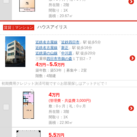
所在階：2階
間取り：1K
面積：20.67㎡
ハウスアイリス
賃貸｜マンション
近鉄名古屋線
「
近鉄四日市
」駅 徒歩5分
近鉄名古屋線
「
新正
」駅 徒歩16分
近鉄湯の山線
「
中川原
」駅 徒歩20分
三重県
四日市市
鵜の森
１丁目2－7
4
5.5
万円～
万円
築年数：築53年 ｜募集中：
2室
階数：4階建
初期費用クレジット決済可能です☆お部屋探しはアットナビで！
4
万
円
(管理費・共益費 3,000円)
敷：0ヶ月｜礼：0ヶ月
所在階：3階
間取り：1K
面積：22.90㎡
5.5
万
円