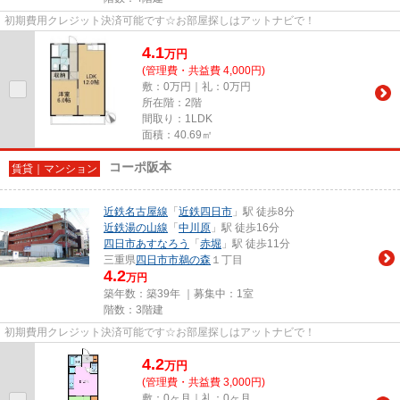
初期費用クレジット決済可能です☆お部屋探しはアットナビで！
4.1
万
円
(管理費・共益費 4,000円)
敷：0万円｜礼：0万円
所在階：2階
間取り：1LDK
面積：40.69㎡
コーポ阪本
賃貸｜マンション
近鉄名古屋線
「
近鉄四日市
」駅 徒歩8分
近鉄湯の山線
「
中川原
」駅 徒歩16分
四日市あすなろう
「
赤堀
」駅 徒歩11分
三重県
四日市市
鵜の森
１丁目
4.2
万円
築年数：築39年 ｜募集中：
1室
階数：3階建
初期費用クレジット決済可能です☆お部屋探しはアットナビで！
4.2
万
円
(管理費・共益費 3,000円)
敷：0ヶ月｜礼：0ヶ月