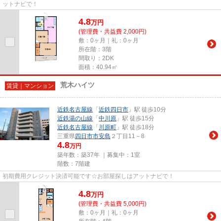
ットナビで！
4.8
万
円
(管理費・共益費 2,000円)
敷：0ヶ月｜礼：0ヶ月
所在階：3階
間取り：2DK
面積：40.94㎡
荒木ハイツ
賃貸｜マンション
近鉄名古屋線
「
近鉄四日市
」駅 徒歩10分
近鉄湯の山線
「
中川原
」駅 徒歩15分
近鉄名古屋線
「
川原町
」駅 徒歩18分
三重県
四日市市
安島
２丁目11－8
4.8
万円
築年数：築37年 ｜募集中：
1室
階数：7階建
初期費用クレジット決済可能です☆お部屋探しはアットナビで！
4.8
万
円
(管理費・共益費 5,000円)
敷：0ヶ月｜礼：0ヶ月