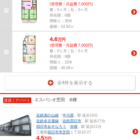
(管理費・共益費 7,000円)
敷：0ヶ月｜礼：0ヶ月
所在階：6階
間取り：3DK
面積：52.92㎡
4.6
万
円
(管理費・共益費 7,000円)
敷：0ヶ月｜礼：0ヶ月
所在階：8階
間取り：2DK
面積：46.06㎡
全4件を表示する
エスパシオ芝田 B棟
賃貸｜アパート
近鉄湯の山線
「
中川原
」駅 徒歩10分
近鉄名古屋線
「
近鉄四日市
」駅 徒歩17分
四日市あすなろう
「
赤堀
」駅 徒歩21分
三重県
四日市市
芝田
１丁目10-27
4.5
万円