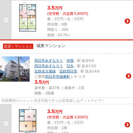
3.5
万
円
(管理費・共益費 5,000円)
敷：0万円｜礼：0万円
所在階：6階
間取り：2DK
面積：43.70㎡
城東マンション
賃貸｜マンション
四日市あすなろう
「
赤堀
」駅 徒歩6分
四日市あすなろう
「
日永
」駅 徒歩13分
近鉄名古屋線
「
近鉄四日市
」駅 徒歩14分
三重県
四日市市
城東町
１８-１９
3.5
万円
築年数：築37年 ｜募集中：
1室
階数：3階建
初期費用クレジット決済可能です☆お部屋探しはアットナビで！
3.5
万
円
(管理費・共益費 3,000円)
敷：0万円｜礼：0万円
所在階：1階