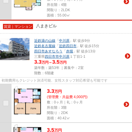
所在階：4階
間取り：2LDK
面積：55.00㎡
八まきビル
賃貸｜マンション
近鉄湯の山線
「
中川原
」駅 徒歩9分
近鉄名古屋線
「
近鉄四日市
」駅 徒歩15分
四日市あすなろう
「
赤堀
」駅 徒歩13分
三重県
四日市市
中川原
１丁目1-1
3.3
3.5
万円～
万円
築年数：築53年 ｜募集中：
2室
階数：6階建
初期費用もクレジット決済可能、女性スタッフ対応希望も可能です
3.3
万
円
(管理費・共益費 4,000円)
敷：0ヶ月｜礼：0ヶ月
所在階：3階
間取り：2DK
面積：40.42㎡
3.5
万
円