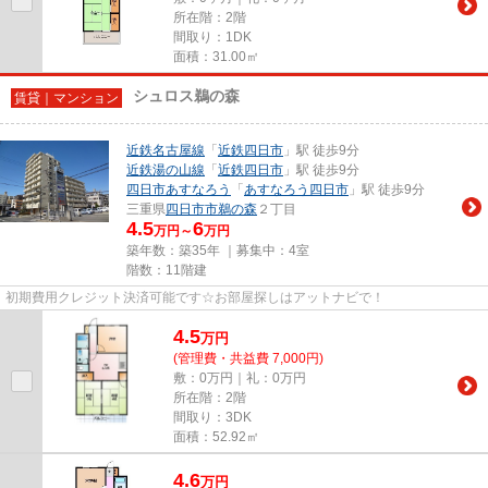
所在階：2階
間取り：1DK
面積：31.00㎡
シュロス鵜の森
賃貸｜マンション
近鉄名古屋線
「
近鉄四日市
」駅 徒歩9分
近鉄湯の山線
「
近鉄四日市
」駅 徒歩9分
四日市あすなろう
「
あすなろう四日市
」駅 徒歩9分
三重県
四日市市
鵜の森
２丁目
4.5
6
万円～
万円
築年数：築35年 ｜募集中：
4室
階数：11階建
初期費用クレジット決済可能です☆お部屋探しはアットナビで！
4.5
万
円
(管理費・共益費 7,000円)
敷：0万円｜礼：0万円
所在階：2階
間取り：3DK
面積：52.92㎡
4.6
万
円