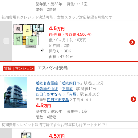
築年数：築33年 ｜募集中：
1室
階数：2階建
初期費用もクレジット決済可能、女性スタッフ対応希望も可能です
4.5
万
円
(管理費・共益費 4,500円)
敷：0ヶ月｜礼：0万円
所在階：2階
間取り：3DK
面積：47.46㎡
エスパシオ安島
賃貸｜マンション
近鉄名古屋線
「
近鉄四日市
」駅 徒歩12分
近鉄湯の山線
「
中川原
」駅 徒歩12分
四日市あすなろう
「
赤堀
」駅 徒歩18分
三重県
四日市市
安島
２丁目４-４１
4.5
万円
築年数：築30年 ｜募集中：
1室
階数：4階建
初期費用クレジット決済可能です☆お部屋探しはアットナビで！
4.5
万
円