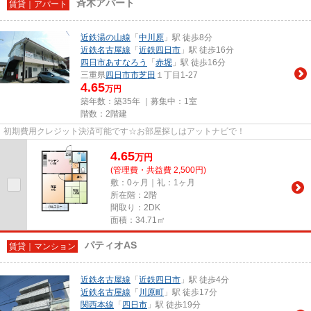
斉木アパート
賃貸｜アパート
近鉄湯の山線
「
中川原
」駅 徒歩8分
近鉄名古屋線
「
近鉄四日市
」駅 徒歩16分
四日市あすなろう
「
赤堀
」駅 徒歩16分
三重県
四日市市
芝田
１丁目1-27
4.65
万円
築年数：築35年 ｜募集中：
1室
階数：2階建
初期費用クレジット決済可能です☆お部屋探しはアットナビで！
4.65
万
円
(管理費・共益費 2,500円)
敷：0ヶ月｜礼：1ヶ月
所在階：2階
間取り：2DK
面積：34.71㎡
パティオAS
賃貸｜マンション
近鉄名古屋線
「
近鉄四日市
」駅 徒歩4分
近鉄名古屋線
「
川原町
」駅 徒歩17分
関西本線
「
四日市
」駅 徒歩19分