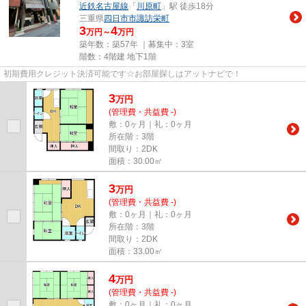
近鉄名古屋線
「
川原町
」駅 徒歩18分
三重県
四日市市
諏訪栄町
3
4
万円～
万円
築年数：築57年 ｜募集中：
3室
階数：4階建 地下1階
初期費用クレジット決済可能です☆お部屋探しはアットナビで！
3
万
円
(管理費・共益費 -)
敷：0ヶ月｜礼：0ヶ月
所在階：3階
間取り：2DK
面積：30.00㎡
3
万
円
(管理費・共益費 -)
敷：0ヶ月｜礼：0ヶ月
所在階：3階
間取り：2DK
面積：33.00㎡
4
万
円
(管理費・共益費 -)
敷：0ヶ月｜礼：0ヶ月