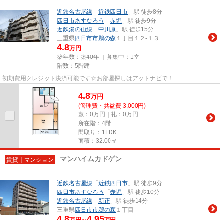
近鉄名古屋線
「
近鉄四日市
」駅 徒歩8分
四日市あすなろう
「
赤堀
」駅 徒歩9分
近鉄湯の山線
「
中川原
」駅 徒歩15分
三重県
四日市市
鵜の森
１丁目１２-１３
4.8
万円
築年数：築40年 ｜募集中：
1室
階数：5階建
初期費用クレジット決済可能です☆お部屋探しはアットナビで！
4.8
万
円
(管理費・共益費 3,000円)
敷：0万円｜礼：0万円
所在階：4階
間取り：1LDK
面積：32.00㎡
マンハイムカドゲン
賃貸｜マンション
近鉄名古屋線
「
近鉄四日市
」駅 徒歩9分
四日市あすなろう
「
赤堀
」駅 徒歩10分
近鉄名古屋線
「
新正
」駅 徒歩14分
三重県
四日市市
鵜の森
１丁目
4.8
4.95
万円～
万円