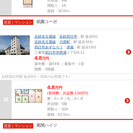
所在階：4階
間取り：1R
面積：30.00㎡
祇園コーポ
賃貸｜マンション
近鉄名古屋線
「
近鉄四日市
」駅 徒歩8分
近鉄名古屋線
「
川原町
」駅 徒歩16分
四日市あすなろう
「
赤堀
」駅 徒歩19分
三重県
四日市市
西浦
１丁目8-11
4.8
万円
築年数：築54年 ｜募集中：
1室
階数：5階建
近鉄四日市駅 徒歩8分！3DKのお部屋です♪
4.8
万
円
(管理費・共益費 3,000円)
敷：0ヶ月｜礼：0ヶ月
所在階：5階
間取り：3DK
面積：63.50㎡
尾関ハイツ
賃貸｜マンション