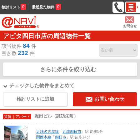
0
0
検討リスト
最近見た物件
お問合せ
アピタ四日市店の周辺物件一覧
84
該当物件
件
232
空き数
件
さらに条件を絞り込む
チェックした物件をまとめて
検討リストに追加
お問い合わせ
堀田ビル（諏訪栄町）
賃貸｜アパート
近鉄名古屋線
「
近鉄四日市
」駅 徒歩5分
関西本線
「
四日市
」駅 徒歩14分