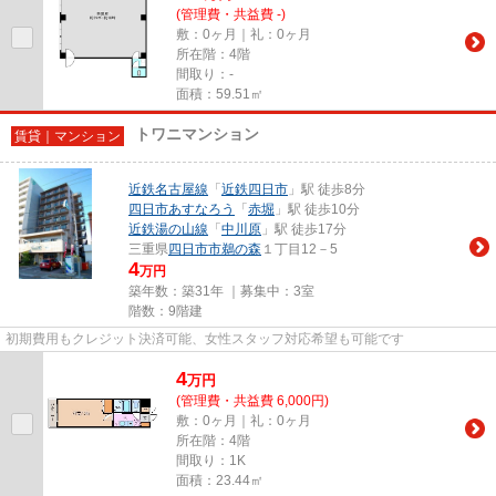
(管理費・共益費 -)
敷：0ヶ月｜礼：0ヶ月
所在階：4階
間取り：-
面積：59.51㎡
トワニマンション
賃貸｜マンション
近鉄名古屋線
「
近鉄四日市
」駅 徒歩8分
四日市あすなろう
「
赤堀
」駅 徒歩10分
近鉄湯の山線
「
中川原
」駅 徒歩17分
三重県
四日市市
鵜の森
１丁目12－5
4
万円
築年数：築31年 ｜募集中：
3室
階数：9階建
初期費用もクレジット決済可能、女性スタッフ対応希望も可能です
4
万
円
(管理費・共益費 6,000円)
敷：0ヶ月｜礼：0ヶ月
所在階：4階
間取り：1K
面積：23.44㎡