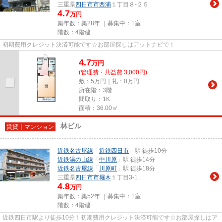
三重県
四日市市
西浦
１丁目８-２５
4.7
万円
築年数：築28年 ｜募集中：
1室
階数：4階建
初期費用クレジット決済可能です☆お部屋探しはアットナビで！
4.7
万
円
(管理費・共益費 3,000円)
敷：5万円｜礼：0万円
所在階：3階
間取り：1K
面積：36.00㎡
林ビル
賃貸｜マンション
近鉄名古屋線
「
近鉄四日市
」駅 徒歩10分
近鉄湯の山線
「
中川原
」駅 徒歩14分
近鉄名古屋線
「
川原町
」駅 徒歩18分
三重県
四日市市
堀木
１丁目3-1
4.8
万円
築年数：築52年 ｜募集中：
1室
階数：4階建
近鉄四日市駅より徒歩10分！初期費用クレジット決済可能です☆お部屋探しはア