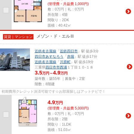
(管理費・共益費 1,000円)
敷：0万円｜礼：0万円
所在階：4階
間取り：2DK
面積：40.42㎡
メゾン・ド・エルⅢ
賃貸｜マンション
近鉄名古屋線
「
近鉄四日市
」駅 徒歩3分
四日市あすなろう
「
赤堀
」駅 徒歩17分
近鉄名古屋線
「
川原町
」駅 徒歩19分
三重県
四日市市
西浦
１丁目１０-１８
3.5
4.9
万円～
万円
築年数：築55年 ｜募集中：
2室
階数：8階建
初期費用クレジット決済可能です☆お部屋探しはアットナビで！
4.9
万
円
(管理費・共益費 5,000円)
敷：0万円｜礼：0万円
所在階：2階
間取り：1LDK
面積：51.03㎡