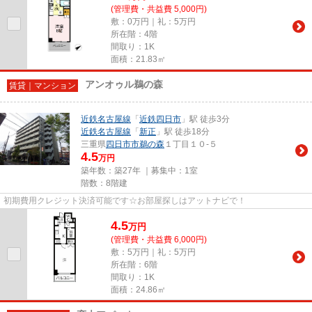
(管理費・共益費 5,000円)
敷：0万円｜礼：5万円
所在階：4階
間取り：1K
面積：21.83㎡
アンオゥル鵜の森
賃貸｜マンション
近鉄名古屋線
「
近鉄四日市
」駅 徒歩3分
近鉄名古屋線
「
新正
」駅 徒歩18分
三重県
四日市市
鵜の森
１丁目１０-５
4.5
万円
築年数：築27年 ｜募集中：
1室
階数：8階建
初期費用クレジット決済可能です☆お部屋探しはアットナビで！
4.5
万
円
(管理費・共益費 6,000円)
敷：5万円｜礼：5万円
所在階：6階
間取り：1K
面積：24.86㎡