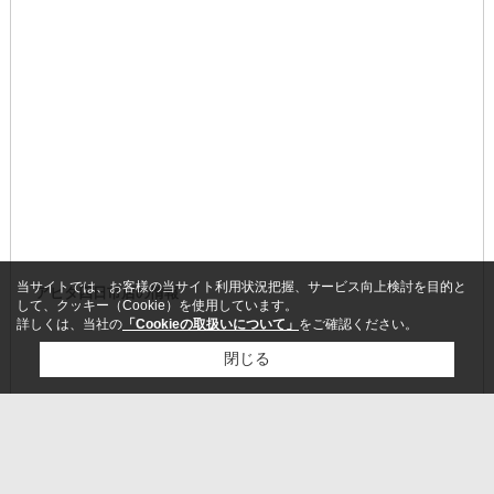
当サイトでは、お客様の当サイト利用状況把握、サービス向上検討を目的と
アピタ四日市店の情報
して、クッキー（Cookie）を使用しています。
詳しくは、当社の
「Cookieの取扱いについて」
をご確認ください。
閉じる
検討リスト追加
お問い合わせ