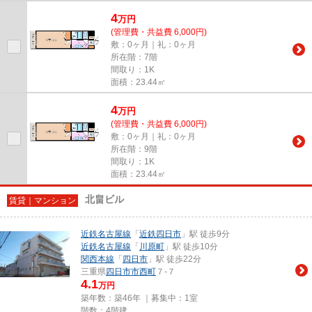
4
万
円
(管理費・共益費 6,000円)
敷：0ヶ月｜礼：0ヶ月
所在階：7階
間取り：1K
面積：23.44㎡
4
万
円
(管理費・共益費 6,000円)
敷：0ヶ月｜礼：0ヶ月
所在階：9階
間取り：1K
面積：23.44㎡
北畠ビル
賃貸｜マンション
近鉄名古屋線
「
近鉄四日市
」駅 徒歩9分
近鉄名古屋線
「
川原町
」駅 徒歩10分
関西本線
「
四日市
」駅 徒歩22分
三重県
四日市市
西町
７-７
4.1
万円
築年数：築46年 ｜募集中：
1室
階数：4階建