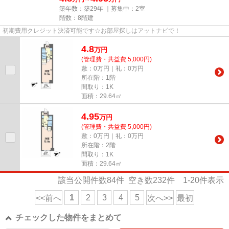
築年数：築29年 ｜募集中：
2室
階数：8階建
初期費用クレジット決済可能です☆お部屋探しはアットナビで！
4.8
万
円
(管理費・共益費 5,000円)
敷：0万円｜礼：0万円
所在階：1階
間取り：1K
面積：29.64㎡
4.95
万
円
(管理費・共益費 5,000円)
敷：0万円｜礼：0万円
所在階：2階
間取り：1K
面積：29.64㎡
該当公開件数
84
件 空き数
232
件
1-20
件表示
1
2
3
4
5
<<前へ
次へ>>
最初
チェックした物件をまとめて