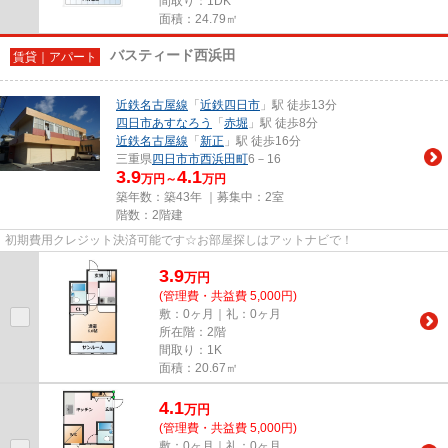
間取り：1DK
面積：24.79㎡
バスティード西浜田
賃貸｜アパート
近鉄名古屋線
「
近鉄四日市
」駅 徒歩13分
四日市あすなろう
「
赤堀
」駅 徒歩8分
近鉄名古屋線
「
新正
」駅 徒歩16分
三重県
四日市市
西浜田町
6－16
3.9
4.1
万円～
万円
築年数：築43年 ｜募集中：
2室
階数：2階建
初期費用クレジット決済可能です☆お部屋探しはアットナビで！
3.9
万
円
(管理費・共益費 5,000円)
敷：0ヶ月｜礼：0ヶ月
所在階：2階
間取り：1K
面積：20.67㎡
4.1
万
円
(管理費・共益費 5,000円)
敷：0ヶ月｜礼：0ヶ月