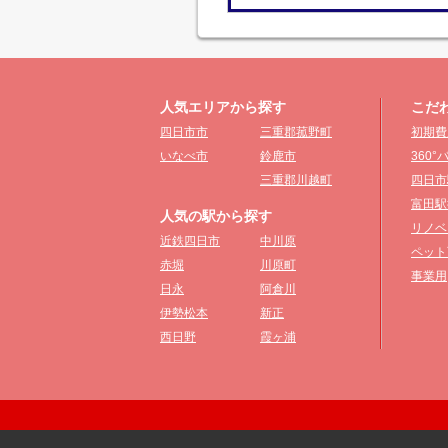
人気エリアから探す
こだ
四日市市
三重郡菰野町
初期費
いなべ市
鈴鹿市
360
三重郡川越町
四日市
富田駅
人気の駅から探す
リノベ
近鉄四日市
中川原
ペット
赤堀
川原町
事業用
日永
阿倉川
伊勢松本
新正
西日野
霞ヶ浦