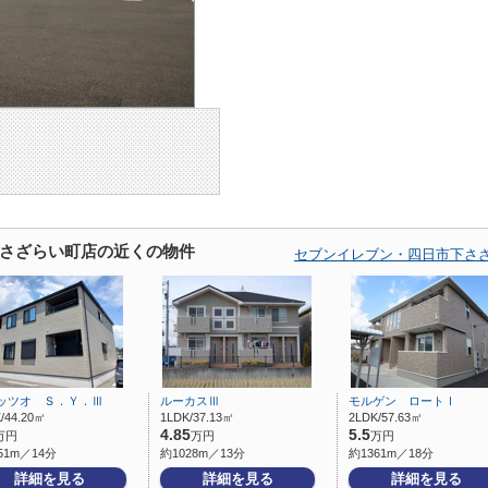
さざらい町店の近くの物件
セブンイレブン・四日市下さ
ッツオ Ｓ．Ｙ．Ⅲ
ルーカスⅢ
モルゲン ロートⅠ
/44.20㎡
1LDK/37.13㎡
2LDK/57.63㎡
4.85
5.5
万円
万円
万円
51m／14分
約1028m／13分
約1361m／18分
詳細を見る
詳細を見る
詳細を見る