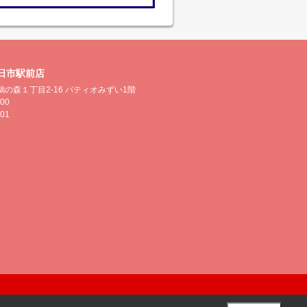
日市駅前店
の森１丁目2-16 パティオみずい1階
500
501