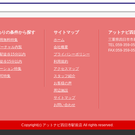
わりの条件から探す
サイトマップ
アットナビ四
三重県四日市市鵜
用無料特集
ホーム
TEL:059-359-0
°バーチャル内覧
会社概要
FAX:059-359-0
駅徒歩15分以内
プライバシーポリシー
徒歩15分以内
利用規約
ーション特集
アクセスマップ
可特集
スタッフ紹介
お客様の声
周辺施設
サイトマップ
お問い合わせ
Copyright(c) アットナビ四日市駅前店 All rights reserved.