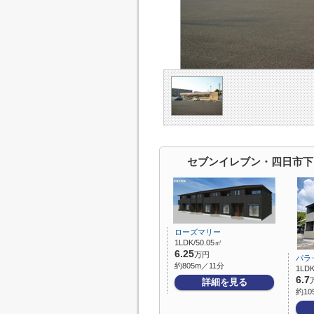
セブンイレブン・四日市下
ローズマリー
1LDK/50.05㎡
6.25
万円
パラ
約805m／11分
1LDK
6.7
詳細を見る
約10