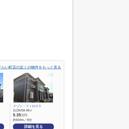
ざらい町店の近くの物件をもっと見る
メゾン・フィロスⅡ
2LDK/58.48㎡
5.35
万円
約604m／8分
詳細を見る