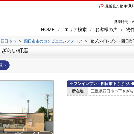
00
最近見た物件
営業時間：A
HOME
エリア検索
お客様の声
物
四日市市
>
四日市市のコンビニエンスストア
>
セブンイレブン・四日市
さざらい町店
覧へ
セブンイレブン・四日市下さざらい
所在地
三重県四日市市下さざら