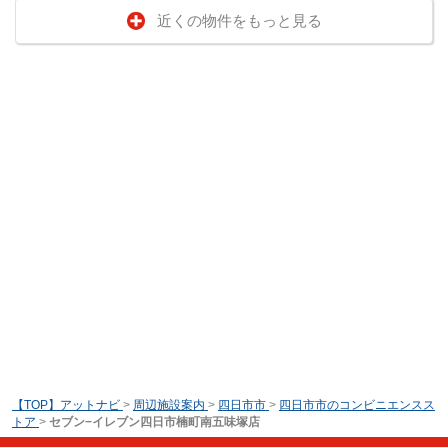
近くの物件をもっと見る
【TOP】アットナビ
>
周辺施設案内
>
四日市市
>
四日市市のコンビニエンスス
トア
>
セブン−イレブン四日市楠町南五味塚店