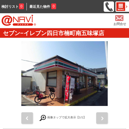
0
0
検討リスト
最近見た物件
お問合せ
セブン−イレブン四日市楠町南五味塚店
前
次
画像タップで拡大表示【
1
/1】