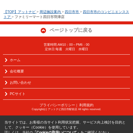
【TOP】アットナビ
>
周辺施設案内
>
四日市市
>
四日市市のコンビニエンスス
トア
>
ファミリーマート四日市羽津店
ページトップに戻る
営業時間:AM10：00～PM6：00
定休日:毎週 火曜日 水曜日
ホーム
会社概要
お問い合わせ
PCサイト
プライバシーポリシー
利用規約
｜
Copyright(c) アットナビ四日市駅前店 All rights reserved.
当サイトでは、お客様の当サイト利用状況把握、サービス向上検討を目的と
して、クッキー（Cookie）を使用しています。
詳しくは、当社の
「Cookieの取扱いについて」
をご確認ください。