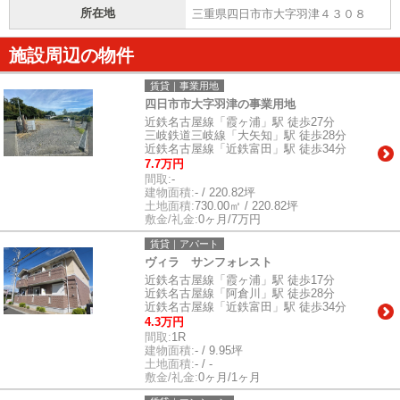
所在地
三重県四日市市大字羽津４３０８
施設周辺の物件
賃貸｜事業用地
四日市市大字羽津の事業用地
近鉄名古屋線「霞ヶ浦」駅 徒歩27分
三岐鉄道三岐線「大矢知」駅 徒歩28分
近鉄名古屋線「近鉄富田」駅 徒歩34分
7.7万円
間取:
-
建物面積:
- / 220.82坪
土地面積:
730.00㎡ / 220.82坪
敷金/礼金:
0ヶ月/7万円
賃貸｜アパート
ヴィラ サンフォレスト
近鉄名古屋線「霞ヶ浦」駅 徒歩17分
近鉄名古屋線「阿倉川」駅 徒歩28分
近鉄名古屋線「近鉄富田」駅 徒歩34分
4.3万円
間取:
1R
建物面積:
- / 9.95坪
土地面積:
- / -
敷金/礼金:
0ヶ月/1ヶ月