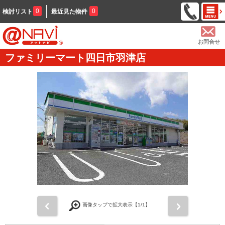
0
0
検討リスト
最近見た物件
お問合せ
ファミリーマート四日市羽津店
前
次
画像タップで拡大表示【
1
/1】