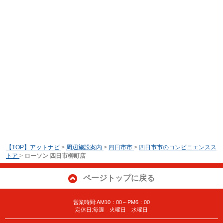
【TOP】アットナビ
>
周辺施設案内
>
四日市市
>
四日市市のコンビニエンスス
トア
>
ローソン 四日市柳町店
ページトップに戻る
営業時間:AM10：00～PM6：00
定休日:毎週 火曜日 水曜日