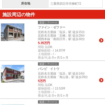
所在地
三重県四日市市柳町72
施設周辺の物件
賃貸｜アパート
ファイン・ゼファー
近鉄名古屋線「塩浜」駅 徒歩15分
近鉄名古屋線「北楠」駅 徒歩29分
関西本線「南四日市」駅 徒歩30分
5.35万円
間取:
1LDK
建物面積:
- / 14.87坪
土地面積:
- / -
敷金/礼金:
0ヶ月/1ヶ月
賃貸｜アパート
バンビ イトウ
近鉄名古屋線「塩浜」駅 徒歩14分
近鉄名古屋線「海山道」駅 徒歩29分
5万円
間取:
1LDK
建物面積:
- / 13.53坪
土地面積:
- / -
敷金/礼金:
0ヶ月/1ヶ月
賃貸｜アパート