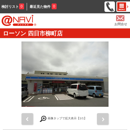
0
0
検討リスト
最近見た物件
お問合せ
ローソン 四日市柳町店
前
次
画像タップで拡大表示【
1
/1】