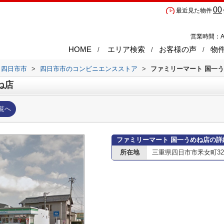
00
最近見た物件
営業時間：A
HOME
エリア検索
お客様の声
物
四日市市
>
四日市市のコンビニエンスストア
>
ファミリーマート 国一
ね店
覧へ
ファミリーマート 国一うめね店の詳
所在地
三重県四日市市釆女町32