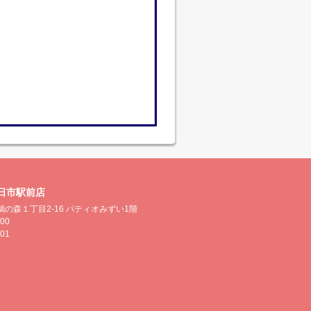
日市駅前店
の森１丁目2-16 パティオみずい1階
500
501