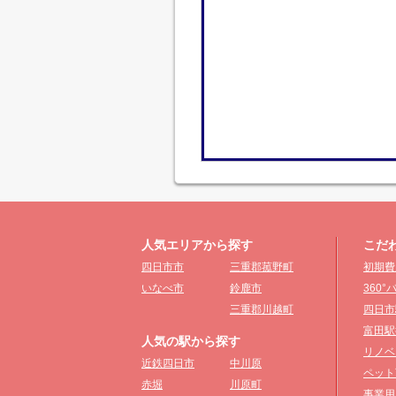
人気エリアから探す
こだ
四日市市
三重郡菰野町
初期費
いなべ市
鈴鹿市
360
三重郡川越町
四日市
富田駅
人気の駅から探す
リノベ
近鉄四日市
中川原
ペット
赤堀
川原町
事業用