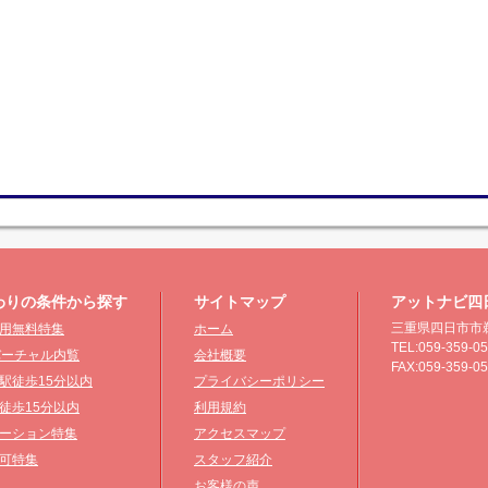
わりの条件から探す
サイトマップ
アットナビ四
三重県四日市市鵜
用無料特集
ホーム
TEL:059-359-0
°バーチャル内覧
会社概要
FAX:059-359-0
駅徒歩15分以内
プライバシーポリシー
徒歩15分以内
利用規約
ーション特集
アクセスマップ
可特集
スタッフ紹介
お客様の声