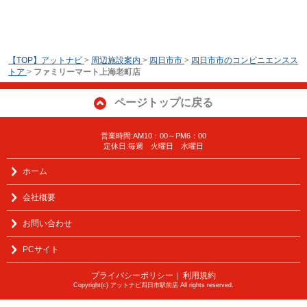
【TOP】アットナビ
>
周辺施設案内
>
四日市市
>
四日市市のコンビニエンスス
トア
>
ファミリーマート上海老町店
ページトップに戻る
営業時間:AM10：00～PM6：00
定休日:毎週 火曜日 水曜日
ホーム
会社概要
お問い合わせ
PCサイト
プライバシーポリシー
利用規約
｜
Copyright(c) アットナビ四日市駅前店 All rights reserved.