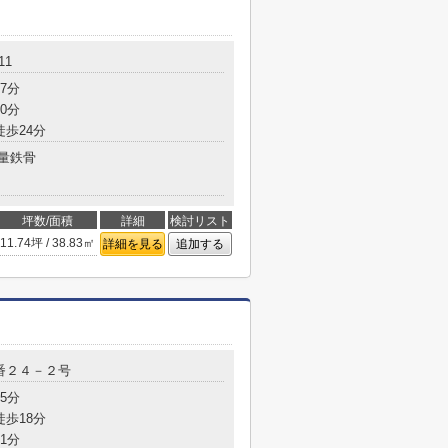
11
7分
0分
徒歩24分
量鉄骨
坪数/面積
詳細
検討リスト
11.74坪 / 38.83㎡
詳細を見る
追加する
番２４－２号
5分
徒歩18分
1分