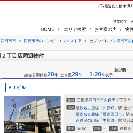
00
最近見た物件
営業時間：A
HOME
エリア検索
お客様の声
物
四日市市
>
四日市市のコンビニエンスストア
>
セブンイレブン四日市久
田２丁目店周辺物件
並び順：
20
29
1-20
該当公開件数
件 空き数
件
件表示
ＡＴビル
三重県
四日市市
久保田
２丁目５-
住所
交通
近鉄名古屋線
「
川原町
」駅 徒歩1
近鉄名古屋線
「
近鉄四日市
」駅 
近鉄湯の山線
「
中川原
」駅 徒歩2
築45年
-
鉄骨造
築年
階数
構造