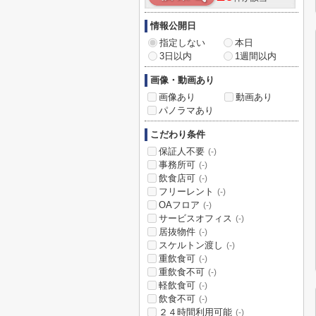
情報公開日
指定しない
本日
3日以内
1週間以内
画像・動画あり
画像あり
動画あり
パノラマあり
こだわり条件
保証人不要
(-)
事務所可
(-)
飲食店可
(-)
フリーレント
(-)
OAフロア
(-)
サービスオフィス
(-)
居抜物件
(-)
スケルトン渡し
(-)
重飲食可
(-)
重飲食不可
(-)
軽飲食可
(-)
飲食不可
(-)
２４時間利用可能
(-)