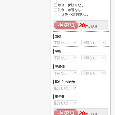
敷金・保証金なし
礼金・敷引なし
共益費・管理費込み
20
件が該当
面積
～
坪数
～
坪単価
～
駅からの徒歩
築年数
20
件が該当