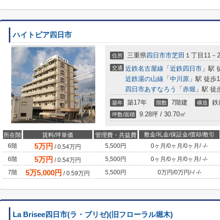
ハイトピア四日市
三重県
四日市市
芝田
１丁目11－2
住所
交通
近鉄名古屋線
「
近鉄四日市
」駅 
近鉄湯の山線
「
中川原
」駅 徒歩1
四日市あすなろう
「
赤堀
」駅 徒
築17年
7階建
鉄
築年
階数
構造
9.28坪 / 30.70㎡
坪数/面積
敷金/礼金/保証金/償却/敷引
所在階
賃料/坪単価
管理費・共益費
5
万円
6階
5,500円
0ヶ月
/
0ヶ月
/
0ヶ月
/
-
/
-
/
0.54
万円
5
万円
6階
5,500円
0ヶ月
/
0ヶ月
/
0ヶ月
/
-
/
-
/
0.54
万円
5
万
5,000
円
7階
5,500円
0万円
/
0万円
/
-
/
-
/
-
/
0.59
万円
La Brisee四日市(ラ・ブリゼ)(旧フローラル堀木)