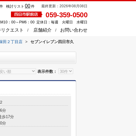
00
最終更新：2026年08月08日
件
検討リスト
件
059-359-0500
M10：00～PM6：00 定休日：毎週 火曜日 水曜日
件リクエスト
店舗紹介
お問い合わせ
保田２丁目店
>
セブンイレブン四日市久
表示件数：
２
6分
徒歩17分
0分