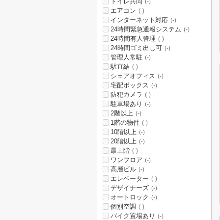
トイレ共同
(-)
エアコン
(-)
インターネット対応
(-)
24時間緊急通報システム
(-)
24時間有人管理
(-)
24時間ゴミ出し可
(-)
管理人常駐
(-)
駅直結
(-)
シェアオフィス
(-)
宅配ボックス
(-)
防犯カメラ
(-)
駐車場あり
(-)
2階以上
(-)
1階の物件
(-)
10階以上
(-)
20階以上
(-)
最上階
(-)
ワンフロア
(-)
高層ビル
(-)
エレベーター
(-)
デザイナーズ
(-)
オートロック
(-)
個別空調
(-)
バイク置場あり
(-)