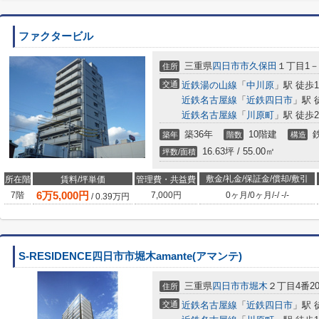
ファクタービル
三重県
四日市市
久保田
１丁目1－
住所
交通
近鉄湯の山線
「
中川原
」駅 徒歩1
近鉄名古屋線
「
近鉄四日市
」駅 
近鉄名古屋線
「
川原町
」駅 徒歩2
築36年
10階建
築年
階数
構造
16.63坪 / 55.00㎡
坪数/面積
敷金/礼金/保証金/償却/敷引
所在階
賃料/坪単価
管理費・共益費
6
万
5,000
円
7階
7,000円
0ヶ月
/
0ヶ月
/
-
/
-
/
-
/
0.39
万円
S-RESIDENCE四日市市堀木amante(アマンテ)
三重県
四日市市
堀木
２丁目4番2
住所
交通
近鉄名古屋線
「
近鉄四日市
」駅 