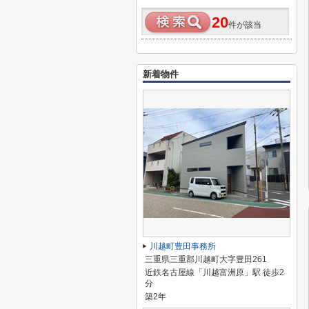
20
件が該当
新着物件
川越町豊田事務所
三重県三重郡川越町大字豊田261
近鉄名古屋線「川越富洲原」駅 徒歩2
分
築2年