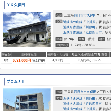
ＹＫ久保田
三重県
四日市市
久保田
２丁目12-
住所
交通
近鉄湯の山線
「
中川原
」駅 徒歩1
近鉄名古屋線
「
川原町
」駅 徒歩2
近鉄名古屋線
「
近鉄四日市
」駅 
築29年
2階建
軽
築年
階数
構造
11.74坪 / 38.83㎡
坪数/面積
敷金/礼金/保証金/償却/敷引
所在階
賃料/坪単価
管理費・共益費
6
万
1,000
円
1階
4,300円
0万円
/
0万円
/
-
/
-
/
-
/
0.52
万円
プロムナⅡ
三重県
四日市市
久保田
２丁目５
住所
交通
近鉄名古屋線
「
川原町
」駅 徒歩1
近鉄名古屋線
「
近鉄四日市
」駅 
近鉄湯の山線
「
中川原
」駅 徒歩2