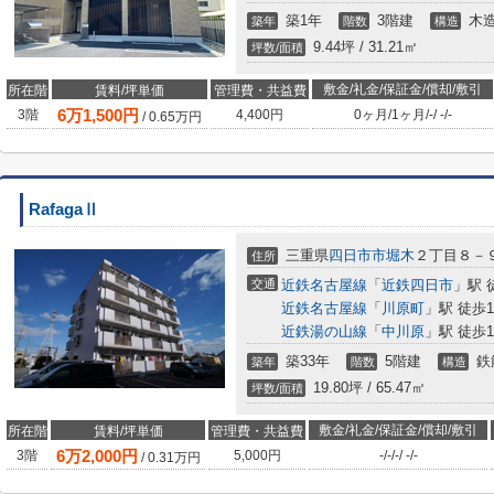
築1年
3階建
木
築年
階数
構造
9.44坪 / 31.21㎡
坪数/面積
敷金/礼金/保証金/償却/敷引
所在階
賃料/坪単価
管理費・共益費
6
万
1,500
円
3階
4,400円
0ヶ月
/
1ヶ月
/
-
/
-
/
-
/
0.65
万円
RafagaⅡ
三重県
四日市市
堀木
２丁目８－
住所
交通
近鉄名古屋線
「
近鉄四日市
」駅 
近鉄名古屋線
「
川原町
」駅 徒歩1
近鉄湯の山線
「
中川原
」駅 徒歩1
築33年
5階建
鉄
築年
階数
構造
19.80坪 / 65.47㎡
坪数/面積
敷金/礼金/保証金/償却/敷引
所在階
賃料/坪単価
管理費・共益費
6
万
2,000
円
3階
5,000円
-
/
-
/
-
/
-
/
-
/
0.31
万円