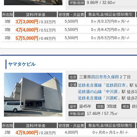
9.86坪 / 32.60㎡
坪数/面積
敷金/礼金/保証金/償却/敷引
所在階
賃料/坪単価
管理費・共益費
3
万
3,000
円
3階
5,500円
0ヶ月
/
3.3万円
/
0ヶ月
/
-
/
-
/
0.33
万円
4
万
4,000
円
3階
5,500円
0ヶ月
/
4.4万円
/
0ヶ月
/
-
/
-
/
0.51
万円
5
万
5,000
円
3階
5,500円
0ヶ月
/
5.5万円
/
0ヶ月
/
-
/
-
/
0.49
万円
ヤマタケビル
三重県
四日市市
久保田
２丁目
住所
交通
近鉄名古屋線
「
近鉄四日市
」駅 
近鉄湯の山線
「
中川原
」駅 徒歩1
近鉄名古屋線
「
川原町
」駅 徒歩2
築45年
3階建
鉄
築年
階数
構造
17.46坪 / 57.75㎡
坪数/面積
敷金/礼金/保証金/償却/敷引
所在階
賃料/坪単価
管理費・共益費
4
万
9,000
円
2階
4,000円
0ヶ月
/
0ヶ月
/
1ヶ月
/
-
/
-
/
0.28
万円