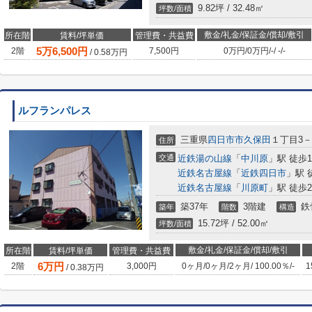
9.82坪 / 32.48㎡
坪数/面積
敷金/礼金/保証金/償却/敷引
所在階
賃料/坪単価
管理費・共益費
5
万
6,500
円
2階
7,500円
0万円
/
0万円
/
-
/
-
/
-
/
0.58
万円
ルフランパレス
三重県
四日市市
久保田
１丁目3－
住所
交通
近鉄湯の山線
「
中川原
」駅 徒歩1
近鉄名古屋線
「
近鉄四日市
」駅 
近鉄名古屋線
「
川原町
」駅 徒歩2
築37年
3階建
鉄
築年
階数
構造
15.72坪 / 52.00㎡
坪数/面積
敷金/礼金/保証金/償却/敷引
所在階
賃料/坪単価
管理費・共益費
6
万円
2階
3,000円
0ヶ月
/
0ヶ月
/
2ヶ月
/
100.00％
/
-
1
/
0.38
万円