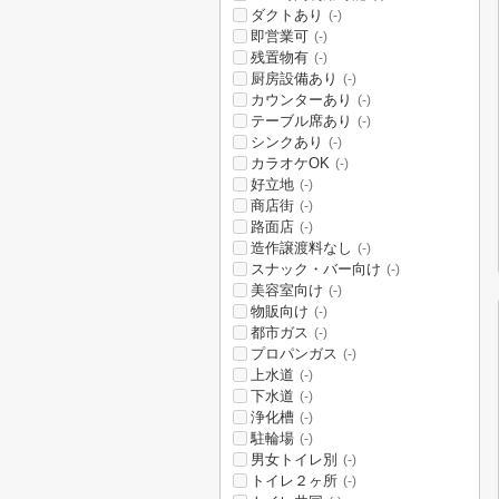
ダクトあり
(-)
即営業可
(-)
残置物有
(-)
厨房設備あり
(-)
カウンターあり
(-)
テーブル席あり
(-)
シンクあり
(-)
カラオケOK
(-)
好立地
(-)
商店街
(-)
路面店
(-)
造作譲渡料なし
(-)
スナック・バー向け
(-)
美容室向け
(-)
物販向け
(-)
都市ガス
(-)
プロパンガス
(-)
上水道
(-)
下水道
(-)
浄化槽
(-)
駐輪場
(-)
男女トイレ別
(-)
トイレ２ヶ所
(-)