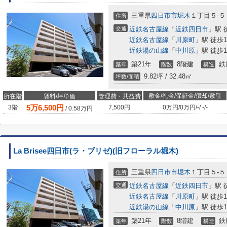
三重県
四日市市
堀木
１丁目５-５
住所
交通
近鉄名古屋線
「
近鉄四日市
」駅 
近鉄名古屋線
「
川原町
」駅 徒歩1
近鉄湯の山線
「
中川原
」駅 徒歩1
築21年
8階建
鉄
築年
階数
構造
9.82坪 / 32.48㎡
坪数/面積
敷金/礼金/保証金/償却/敷引
所在階
賃料/坪単価
管理費・共益費
5
万
6,500
円
3階
7,500円
0万円
/
0万円
/
-
/
-
/
-
/
0.58
万円
La Brisee四日市(ラ・ブリゼ)(旧フローラル堀木)
三重県
四日市市
堀木
１丁目５-５
住所
交通
近鉄名古屋線
「
近鉄四日市
」駅 
近鉄名古屋線
「
川原町
」駅 徒歩1
近鉄湯の山線
「
中川原
」駅 徒歩1
築21年
8階建
鉄
築年
階数
構造