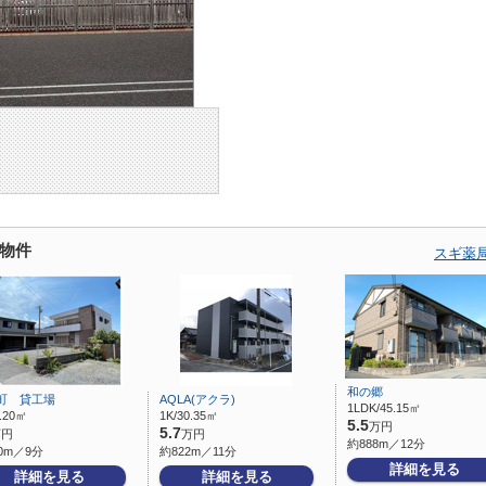
物件
スギ薬
和の郷
町 貸工場
AQLA(アクラ)
1LDK/45.15㎡
1.20㎡
1K/30.35㎡
5.5
万円
5.7
万円
万円
約888m／12分
0m／9分
約822m／11分
詳細を見る
詳細を見る
詳細を見る