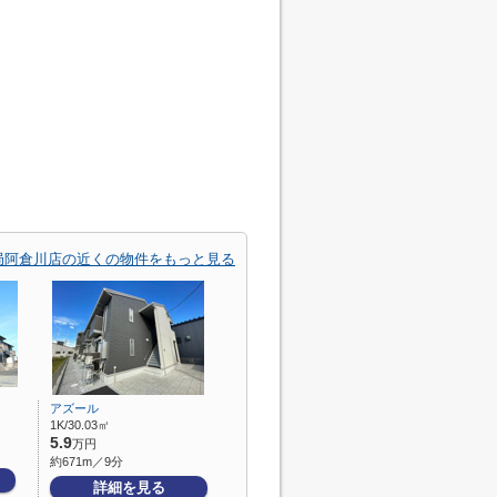
局阿倉川店の近くの物件をもっと見る
アズール
1K/30.03㎡
5.9
万円
約671m／9分
詳細を見る