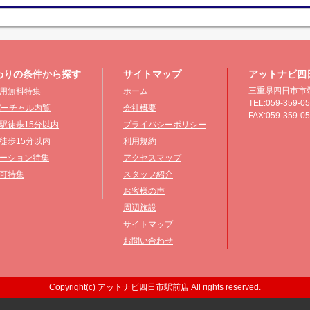
わりの条件から探す
サイトマップ
アットナビ四
三重県四日市市鵜
用無料特集
ホーム
TEL:059-359-0
°バーチャル内覧
会社概要
FAX:059-359-0
駅徒歩15分以内
プライバシーポリシー
徒歩15分以内
利用規約
ーション特集
アクセスマップ
可特集
スタッフ紹介
お客様の声
周辺施設
サイトマップ
お問い合わせ
Copyright(c) アットナビ四日市駅前店 All rights reserved.