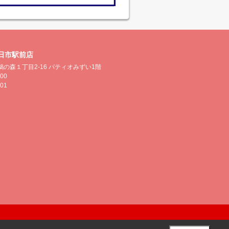
日市駅前店
の森１丁目2-16 パティオみずい1階
500
501