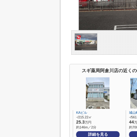
スギ薬局阿倉川店の近くの
KAビル
城山
-/215.22㎡
-/56
25.3
44
万円
約146m／2分
約70
詳細を見る