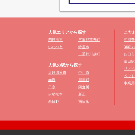
人気エリアから探す
こだ
四日市市
三重郡菰野町
初期費
いなべ市
鈴鹿市
360
三重郡川越町
四日市
富田駅
人気の駅から探す
リノベ
近鉄四日市
中川原
ペット
赤堀
川原町
事業用
日永
阿倉川
伊勢松本
新正
西日野
南日永