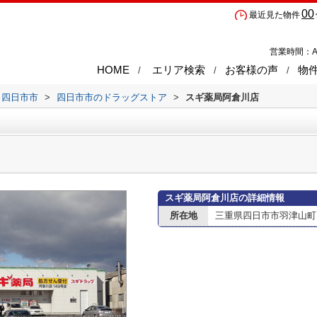
00
最近見た物件
営業時間：A
HOME
エリア検索
お客様の声
物
四日市市
>
四日市市のドラッグストア
>
スギ薬局阿倉川店
スギ薬局阿倉川店の詳細情報
所在地
三重県四日市市羽津山町