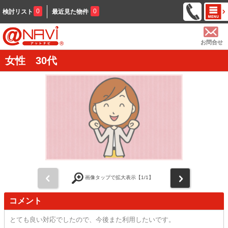
0
0
検討リスト
最近見た物件
お問合せ
女性 30代
前
次
画像タップで拡大表示【
1
/1】
コメント
とても良い対応でしたので、今後また利用したいです。