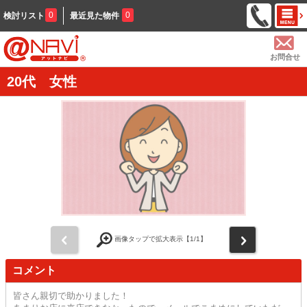
0
0
検討リスト
最近見た物件
お問合せ
20代 女性
前
次
画像タップで拡大表示【
1
/1】
コメント
皆さん親切で助かりました！