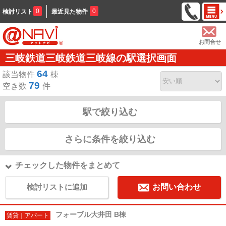
0
0
検討リスト
最近見た物件
お問合せ
三岐鉄道三岐鉄道三岐線の駅選択画面
64
該当物件
棟
79
空き数
件
駅で絞り込む
さらに条件を絞り込む
チェックした物件をまとめて
検討リストに追加
お問い合わせ
フォーブル大井田 B棟
賃貸｜アパート