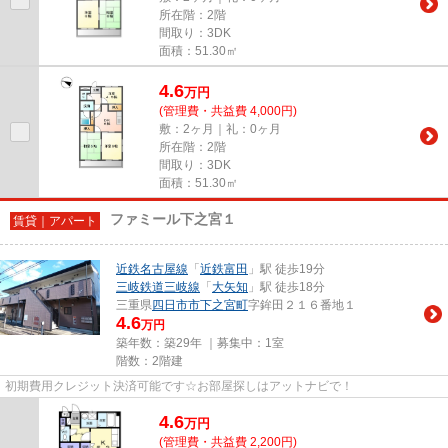
所在階：2階
間取り：3DK
面積：51.30㎡
4.6
万
円
(管理費・共益費 4,000円)
敷：2ヶ月｜礼：0ヶ月
所在階：2階
間取り：3DK
面積：51.30㎡
ファミール下之宮１
賃貸｜アパート
近鉄名古屋線
「
近鉄富田
」駅 徒歩19分
三岐鉄道三岐線
「
大矢知
」駅 徒歩18分
三重県
四日市市
下之宮町
字鉾田２１６番地１
4.6
万円
築年数：築29年 ｜募集中：
1室
階数：2階建
初期費用クレジット決済可能です☆お部屋探しはアットナビで！
4.6
万
円
(管理費・共益費 2,200円)