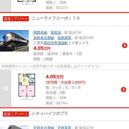
間取り：3DK
面積：52.17㎡
ニューライフコーポＩＴＯ
賃貸｜アパート
関西本線
「
富田浜
」駅 徒歩7分
近鉄名古屋線
「
近鉄富田
」駅 徒歩14分
三重県
四日市市
茂福町
１９番２４号
4.05
万円
築年数：築35年 ｜募集中：
1室
階数：2階建
初期費用クレジット決済可能です☆お部屋探しはアットナビで！
4.05
万
円
(管理費・共益費 1,400円)
敷：0ヶ月｜礼：0ヶ月
所在階：2階
間取り：2DK
面積：39.74㎡
シティハイツポプラ
賃貸｜アパート
近鉄名古屋線
「
近鉄富田
」駅 徒歩17分