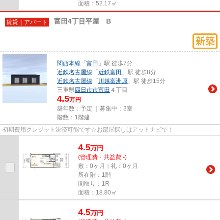
面積：52.17㎡
富田4丁目平屋 B
賃貸｜アパート
関西本線
「
富田
」駅 徒歩7分
近鉄名古屋線
「
近鉄富田
」駅 徒歩8分
近鉄名古屋線
「
川越富洲原
」駅 徒歩15分
三重県
四日市市
富田
４丁目
4.5
万円
築年数：予定 ｜募集中：
3室
階数：1階建
初期費用クレジット決済可能です☆お部屋探しはアットナビで！
4.5
万
円
(管理費・共益費 -)
敷：0ヶ月｜礼：0ヶ月
所在階：1階
間取り：1R
面積：18.80㎡
4.5
万
円