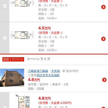
(管理費・共益費 -)
敷：0ヶ月｜礼：0ヶ月
所在階：1階
間取り：1R
面積：18.80㎡
4.5
万
円
(管理費・共益費 -)
敷：0ヶ月｜礼：0ヶ月
所在階：1階
間取り：1R
面積：18.80㎡
コーハンライズ
賃貸｜アパート
三岐鉄道三岐線
「
大矢知
」駅 徒歩18分
三重県
四日市市
大矢知町
4.6
万円
築年数：築28年 ｜募集中：
2室
階数：2階建
4.6
万
円
(管理費・共益費 4,000円)
敷：2ヶ月｜礼：0ヶ月