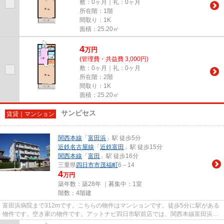
敷：0ヶ月｜礼：0ヶ月
所在階：1階
間取り：1K
面積：25.20㎡
4
万
円
(管理費・共益費 3,000円)
敷：0ヶ月｜礼：0ヶ月
所在階：2階
間取り：1K
面積：25.20㎡
サンピセス
賃貸｜マンション
関西本線
「
富田浜
」駅 徒歩5分
近鉄名古屋線
「
近鉄富田
」駅 徒歩15分
関西本線
「
富田
」駅 徒歩16分
三重県
四日市市
茂福町
6－14
4
万円
築年数：築28年 ｜募集中：
1室
階数：4階建
富田浜病院まで312mです。こちらの物件はマンションです。徒歩5分に駅がある
物件です。空き家の物件です。アットナビ四日市駅前店では、関西本線富田浜を
中心に数多くの不動産情報を取...