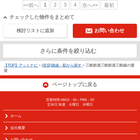
1
2
3
4
<<前へ
次へ>>
最初
チェックした物件をまとめて
検討リストに追加
お問い合わせ
さらに条件を絞り込む
【TOP】アットナビ
>
(賃貸)路線・駅から探す
>
三岐鉄道三岐鉄道三岐線の賃
貸
ページトップに戻る
営業時間:AM10：00～PM6：00
定休日:毎週 火曜日 水曜日
ホーム
会社概要
お問い合わせ