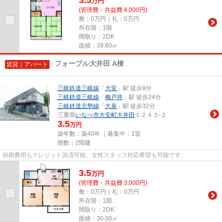
万
円
(管理費・共益費 4,000円)
敷：0万円｜礼：0万円
所在階：1階
間取り：2DK
面積：39.60㎡
フォーブル大井田 A棟
賃貸｜アパート
三岐鉄道三岐線
「
大安
」駅 徒歩9分
三岐鉄道三岐線
「
梅戸井
」駅 徒歩24分
三岐鉄道北勢線
「
大泉
」駅 徒歩32分
三重県
いなべ市
大安町大井田
１２４３-２
3.5
万円
築年数：築40年 ｜募集中：
1室
階数：2階建
初期費用もクレジット決済可能、女性スタッフ対応希望も可能です
3.5
万
円
(管理費・共益費 3,000円)
敷：0万円｜礼：0万円
所在階：1階
間取り：2DK
面積：30.00㎡