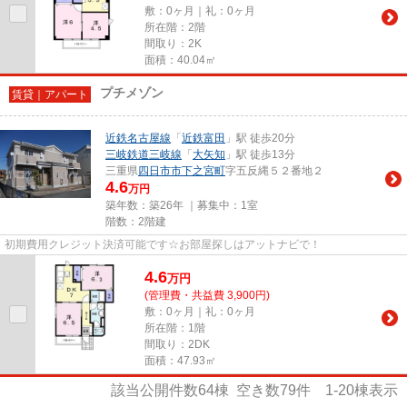
敷：0ヶ月｜礼：0ヶ月
所在階：2階
間取り：2K
面積：40.04㎡
プチメゾン
賃貸｜アパート
近鉄名古屋線
「
近鉄富田
」駅 徒歩20分
三岐鉄道三岐線
「
大矢知
」駅 徒歩13分
三重県
四日市市
下之宮町
字五反縄５２番地２
4.6
万円
築年数：築26年 ｜募集中：
1室
階数：2階建
初期費用クレジット決済可能です☆お部屋探しはアットナビで！
4.6
万
円
(管理費・共益費 3,900円)
敷：0ヶ月｜礼：0ヶ月
所在階：1階
間取り：2DK
面積：47.93㎡
該当公開件数
64
棟 空き数
79
件
1-20
棟表示