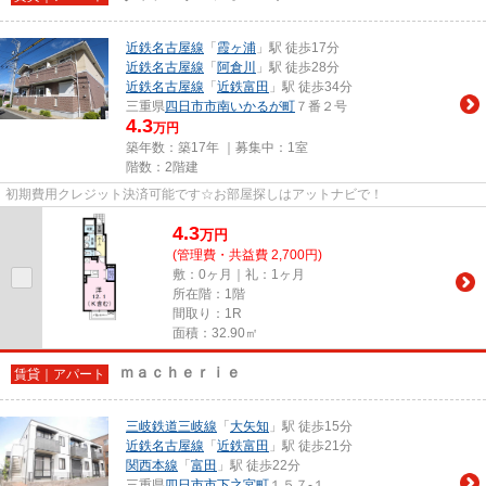
近鉄名古屋線
「
霞ヶ浦
」駅 徒歩17分
近鉄名古屋線
「
阿倉川
」駅 徒歩28分
近鉄名古屋線
「
近鉄富田
」駅 徒歩34分
三重県
四日市市
南いかるが町
７番２号
4.3
万円
築年数：築17年 ｜募集中：
1室
階数：2階建
初期費用クレジット決済可能です☆お部屋探しはアットナビで！
4.3
万
円
(管理費・共益費 2,700円)
敷：0ヶ月｜礼：1ヶ月
所在階：1階
間取り：1R
面積：32.90㎡
ｍａｃｈｅｒｉｅ
賃貸｜アパート
三岐鉄道三岐線
「
大矢知
」駅 徒歩15分
近鉄名古屋線
「
近鉄富田
」駅 徒歩21分
関西本線
「
富田
」駅 徒歩22分
三重県
四日市市
下之宮町
１５７-１