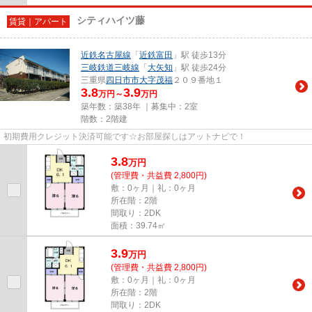
シティハイツ藤
賃貸｜アパート
近鉄名古屋線
「
近鉄富田
」駅 徒歩13分
三岐鉄道三岐線
「
大矢知
」駅 徒歩24分
三重県
四日市市
大字茂福
２０９番地１
3.8
3.9
万円～
万円
築年数：築38年 ｜募集中：
2室
階数：2階建
初期費用クレジット決済可能です☆お部屋探しはアットナビで！
3.8
万
円
(管理費・共益費 2,800円)
敷：0ヶ月｜礼：0ヶ月
所在階：2階
間取り：2DK
面積：39.74㎡
3.9
万
円
(管理費・共益費 2,800円)
敷：0ヶ月｜礼：0ヶ月
所在階：2階
間取り：2DK