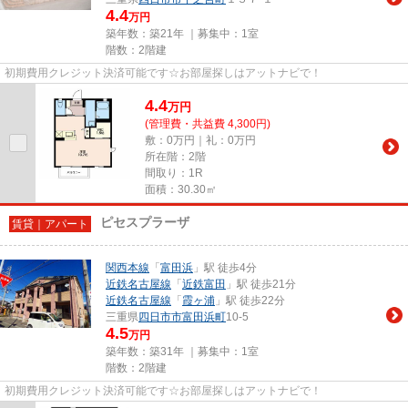
4.4
万円
築年数：築21年 ｜募集中：
1室
階数：2階建
初期費用クレジット決済可能です☆お部屋探しはアットナビで！
4.4
万
円
(管理費・共益費 4,300円)
敷：0万円｜礼：0万円
所在階：2階
間取り：1R
面積：30.30㎡
ピセスプラーザ
賃貸｜アパート
関西本線
「
富田浜
」駅 徒歩4分
近鉄名古屋線
「
近鉄富田
」駅 徒歩21分
近鉄名古屋線
「
霞ヶ浦
」駅 徒歩22分
三重県
四日市市
富田浜町
10-5
4.5
万円
築年数：築31年 ｜募集中：
1室
階数：2階建
初期費用クレジット決済可能です☆お部屋探しはアットナビで！