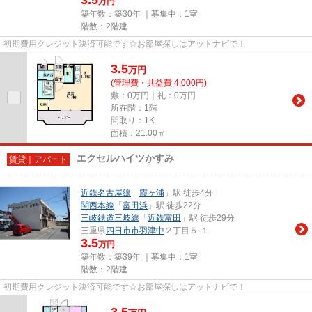
万円
築年数：築30年 ｜募集中：
1室
階数：2階建
初期費用クレジット決済可能です☆お部屋探しはアットナビで！
3.5
万
円
(管理費・共益費 4,000円)
敷：0万円｜礼：0万円
所在階：1階
間取り：1K
面積：21.00㎡
エクセルハイツかすみ
賃貸｜アパート
近鉄名古屋線
「
霞ヶ浦
」駅 徒歩4分
関西本線
「
富田浜
」駅 徒歩22分
三岐鉄道三岐線
「
近鉄富田
」駅 徒歩29分
三重県
四日市市
羽津中
２丁目５-１
3.5
万円
築年数：築39年 ｜募集中：
1室
階数：2階建
初期費用クレジット決済可能です☆お部屋探しはアットナビで！
3.5