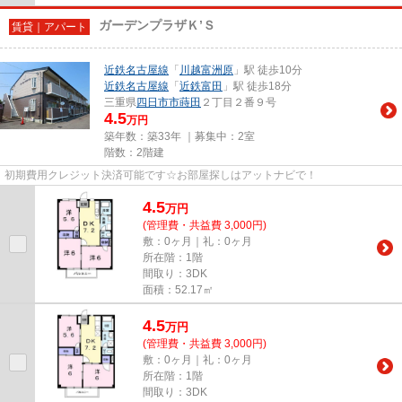
ガーデンプラザＫ’Ｓ
賃貸｜アパート
近鉄名古屋線
「
川越富洲原
」駅 徒歩10分
近鉄名古屋線
「
近鉄富田
」駅 徒歩18分
三重県
四日市市
蒔田
２丁目２番９号
4.5
万円
築年数：築33年 ｜募集中：
2室
階数：2階建
初期費用クレジット決済可能です☆お部屋探しはアットナビで！
4.5
万
円
(管理費・共益費 3,000円)
敷：0ヶ月｜礼：0ヶ月
所在階：1階
間取り：3DK
面積：52.17㎡
4.5
万
円
(管理費・共益費 3,000円)
敷：0ヶ月｜礼：0ヶ月
所在階：1階
間取り：3DK