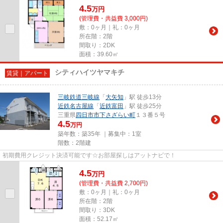
4.5
万
円
(管理費・共益費 3,000円)
敷：0ヶ月｜礼：0ヶ月
所在階：2階
間取り：2DK
面積：39.60㎡
シティハイツヤマキチ
賃貸｜アパート
三岐鉄道三岐線
「
大矢知
」駅 徒歩13分
近鉄名古屋線
「
近鉄富田
」駅 徒歩25分
三重県
四日市市
下さざらい町
１３番５号
4.5
万円
築年数：築35年 ｜募集中：
1室
階数：2階建
初期費用クレジット決済可能です☆お部屋探しはアットナビで！
4.5
万
円
(管理費・共益費 2,700円)
敷：0ヶ月｜礼：0ヶ月
所在階：2階
間取り：3DK
面積：52.17㎡