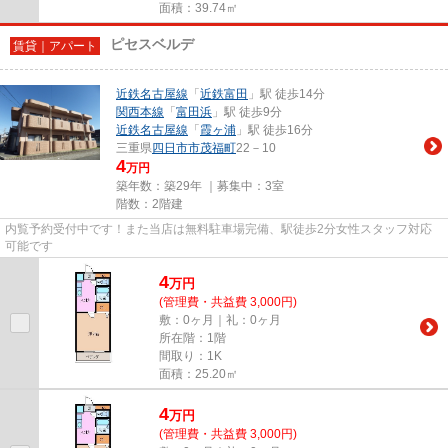
面積：39.74㎡
ピセスベルデ
賃貸｜アパート
近鉄名古屋線
「
近鉄富田
」駅 徒歩14分
関西本線
「
富田浜
」駅 徒歩9分
近鉄名古屋線
「
霞ヶ浦
」駅 徒歩16分
三重県
四日市市
茂福町
22－10
4
万円
築年数：築29年 ｜募集中：
3室
階数：2階建
内覧予約受付中です！また当店は無料駐車場完備、駅徒歩2分女性スタッフ対応
可能です
4
万
円
(管理費・共益費 3,000円)
敷：0ヶ月｜礼：0ヶ月
所在階：1階
間取り：1K
面積：25.20㎡
4
万
円
(管理費・共益費 3,000円)