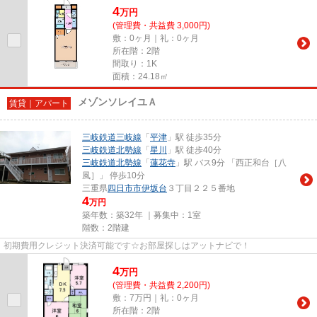
4
万
円
(管理費・共益費 3,000円)
敷：0ヶ月｜礼：0ヶ月
所在階：2階
間取り：1K
面積：24.18㎡
メゾンソレイユＡ
賃貸｜アパート
三岐鉄道三岐線
「
平津
」駅 徒歩35分
三岐鉄道北勢線
「
星川
」駅 徒歩40分
三岐鉄道北勢線
「
蓮花寺
」駅 バス9分 「西正和台［八
風］」 停歩10分
三重県
四日市市
伊坂台
３丁目２２５番地
4
万円
築年数：築32年 ｜募集中：
1室
階数：2階建
初期費用クレジット決済可能です☆お部屋探しはアットナビで！
4
万
円
(管理費・共益費 2,200円)
敷：7万円｜礼：0ヶ月
所在階：2階