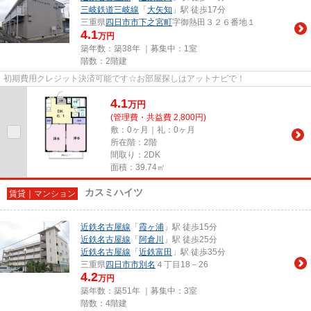
三岐鉄道三岐線
「
大矢知
」駅 徒歩17分
三重県
四日市市
下之宮町
字御熱田３２６番地１
4.1
万円
築年数：築38年 ｜募集中：
1室
階数：2階建
初期費用クレジット決済可能です☆お部屋探しはアットナビで！
4.1
万
円
(管理費・共益費 2,800円)
敷：0ヶ月｜礼：0ヶ月
所在階：2階
間取り：2DK
面積：39.74㎡
カスミハイツ
賃貸｜マンション
近鉄名古屋線
「
霞ヶ浦
」駅 徒歩15分
近鉄名古屋線
「
阿倉川
」駅 徒歩25分
近鉄名古屋線
「
近鉄富田
」駅 徒歩35分
三重県
四日市市
別名
４丁目18－26
4.2
万円
築年数：築51年 ｜募集中：
3室
階数：4階建