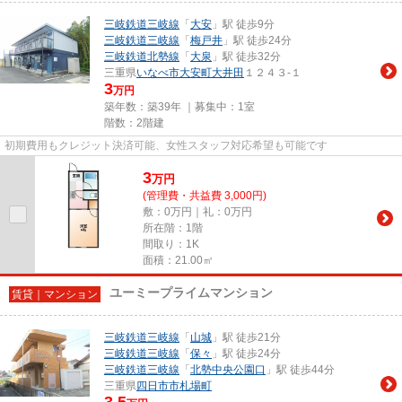
三岐鉄道三岐線
「
大安
」駅 徒歩9分
三岐鉄道三岐線
「
梅戸井
」駅 徒歩24分
三岐鉄道北勢線
「
大泉
」駅 徒歩32分
三重県
いなべ市
大安町大井田
１２４３-１
3
万円
築年数：築39年 ｜募集中：
1室
階数：2階建
初期費用もクレジット決済可能、女性スタッフ対応希望も可能です
3
万
円
(管理費・共益費 3,000円)
敷：0万円｜礼：0万円
所在階：1階
間取り：1K
面積：21.00㎡
ユーミープライムマンション
賃貸｜マンション
三岐鉄道三岐線
「
山城
」駅 徒歩21分
三岐鉄道三岐線
「
保々
」駅 徒歩24分
三岐鉄道三岐線
「
北勢中央公園口
」駅 徒歩44分
三重県
四日市市
札場町
3.5