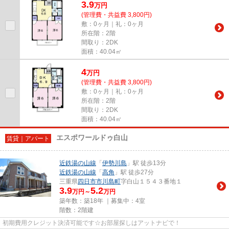
3.9
万
円
(管理費・共益費 3,800円)
敷：0ヶ月｜礼：0ヶ月
所在階：2階
間取り：2DK
面積：40.04㎡
4
万
円
(管理費・共益費 3,800円)
敷：0ヶ月｜礼：0ヶ月
所在階：2階
間取り：2DK
面積：40.04㎡
エスポワールドゥ白山
賃貸｜アパート
近鉄湯の山線
「
伊勢川島
」駅 徒歩13分
近鉄湯の山線
「
高角
」駅 徒歩27分
三重県
四日市市
川島町
字白山１５４３番地１
3.9
5.2
万円～
万円
築年数：築18年 ｜募集中：
4室
階数：2階建
初期費用クレジット決済可能です☆お部屋探しはアットナビで！