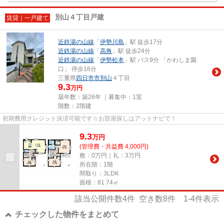
別山４丁目戸建
賃貸｜一戸建て
近鉄湯の山線
「
伊勢川島
」駅 徒歩17分
近鉄湯の山線
「
高角
」駅 徒歩24分
近鉄湯の山線
「
伊勢松本
」駅 バス9分 「かわしま園
口」 停歩16分
三重県
四日市市
別山
４丁目
9.3
万円
築年数：築26年 ｜募集中：
1室
階数：2階建
初期費用クレジット決済可能です☆お部屋探しはアットナビで！
9.3
万
円
(管理費・共益費 4,000円)
敷：0万円｜礼：3万円
所在階：1階
間取り：3LDK
面積：81.74㎡
該当公開件数
4
件 空き数
8
件
1-4
件表示
チェックした物件をまとめて