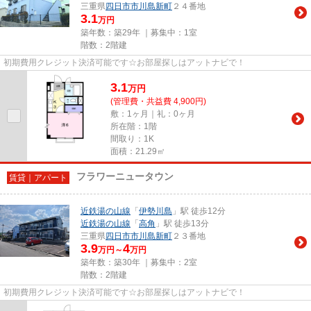
三重県
四日市市
川島新町
２４番地
3.1
万円
築年数：築29年 ｜募集中：
1室
階数：2階建
初期費用クレジット決済可能です☆お部屋探しはアットナビで！
3.1
万
円
(管理費・共益費 4,900円)
敷：1ヶ月｜礼：0ヶ月
所在階：1階
間取り：1K
面積：21.29㎡
フラワーニュータウン
賃貸｜アパート
近鉄湯の山線
「
伊勢川島
」駅 徒歩12分
近鉄湯の山線
「
高角
」駅 徒歩13分
三重県
四日市市
川島新町
２３番地
3.9
4
万円～
万円
築年数：築30年 ｜募集中：
2室
階数：2階建
初期費用クレジット決済可能です☆お部屋探しはアットナビで！