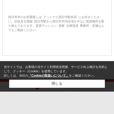
四日市市のお部屋探しは アットナビ四日市駅前店 にお任せくださ
い。近鉄名古屋線 四日市駅から四日市市内全域を中心に賃貸物件を取
り揃えております。賃貸マンション 貸家 分譲賃貸 事務所・店舗なん
でもご相談ください。
当サイトでは、お客様の当サイト利用状況把握、サービス向上検討を目的と
して、クッキー（Cookie）を使用しています。
詳しくは、当社の
「Cookieの取扱いについて」
をご確認ください。
閉じる
ページトップに戻る
営業時間:AM10：00～PM6：00
定休日:毎週 火曜日 水曜日
検討リスト追加
お問い合わせ
ホーム