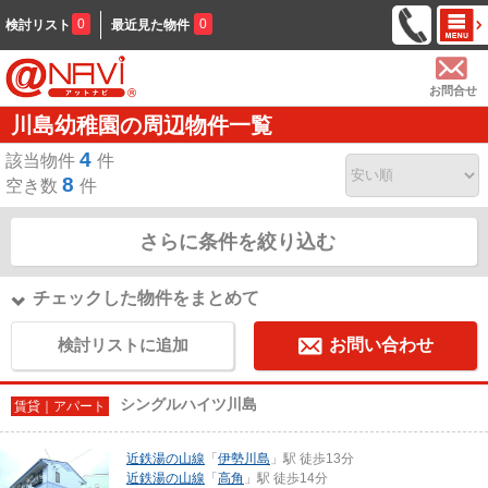
0
0
検討リスト
最近見た物件
お問合せ
川島幼稚園の周辺物件一覧
4
該当物件
件
8
空き数
件
さらに条件を絞り込む
チェックした物件をまとめて
検討リストに追加
お問い合わせ
シングルハイツ川島
賃貸｜アパート
近鉄湯の山線
「
伊勢川島
」駅 徒歩13分
近鉄湯の山線
「
高角
」駅 徒歩14分