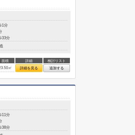
歩1分
分
歩33分
造
面積
詳細
検討リスト
23.50㎡
詳細を見る
追加する
歩11分
分
歩38分