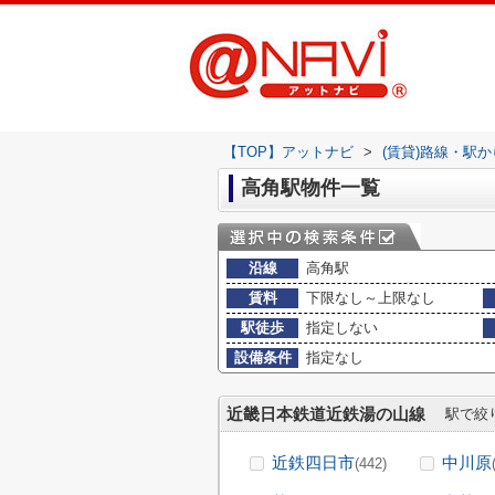
【TOP】アットナビ
>
(賃貸)路線・駅
高角駅物件一覧
沿線
高角駅
賃料
下限なし～上限なし
駅徒歩
指定しない
設備条件
指定なし
近畿日本鉄道近鉄湯の山線
駅で絞
近鉄四日市
中川原
(442)