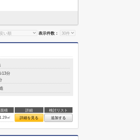
表示件数：
地
歩13分
分
造
面積
詳細
検討リスト
1.29㎡
詳細を見る
追加する