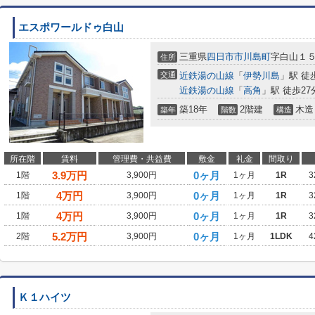
エスポワールドゥ白山
三重県
四日市市
川島町
字白山１
住所
交通
近鉄湯の山線
「
伊勢川島
」駅 徒
近鉄湯の山線
「
高角
」駅 徒歩27
築18年
2階建
木造
築年
階数
構造
所在階
賃料
管理費・共益費
敷金
礼金
間取り
3.9
万円
0ヶ月
1階
3,900円
1ヶ月
1R
3
4
万円
0ヶ月
1階
3,900円
1ヶ月
1R
3
4
万円
0ヶ月
1階
3,900円
1ヶ月
1R
3
5.2
万円
0ヶ月
2階
3,900円
1ヶ月
1LDK
4
Ｋ１ハイツ