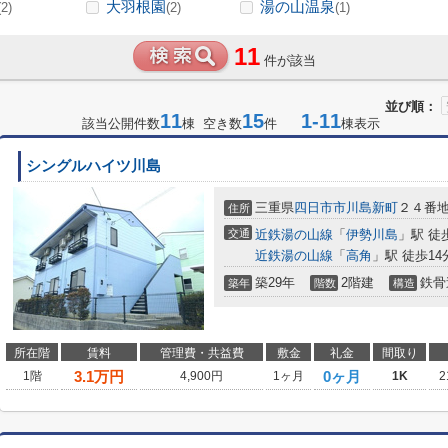
大羽根園
湯の山温泉
(2)
(2)
(1)
11
件が該当
並び順：
11
15
1-11
該当公開件数
棟 空き数
件
棟表示
シングルハイツ川島
三重県
四日市市
川島新町
２４番
住所
交通
近鉄湯の山線
「
伊勢川島
」駅 徒
近鉄湯の山線
「
高角
」駅 徒歩14
築29年
2階建
鉄骨
築年
階数
構造
所在階
賃料
管理費・共益費
敷金
礼金
間取り
3.1
万円
0ヶ月
1階
4,900円
1ヶ月
1K
2