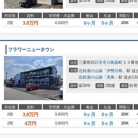
築32年
2階建
鉄骨
築年
階数
構造
所在階
賃料
管理費・共益費
敷金
礼金
間取り
3.9
万円
0ヶ月
0ヶ月
2階
4,000円
2DK
フラワーニュータウン
三重県
四日市市
川島新町
２３番
住所
交通
近鉄湯の山線
「
伊勢川島
」駅 徒
近鉄湯の山線
「
高角
」駅 徒歩13
築30年
2階建
鉄骨
築年
階数
構造
所在階
賃料
管理費・共益費
敷金
礼金
間取り
3.9
万円
0ヶ月
0ヶ月
2階
3,800円
2DK
4
万円
0ヶ月
0ヶ月
2階
3,800円
2DK