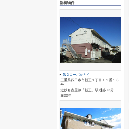
新着物件
第２コーポかとう
三重県四日市市新正１丁目１１番１８
号
近鉄名古屋線「新正」駅 徒歩13分
築33年