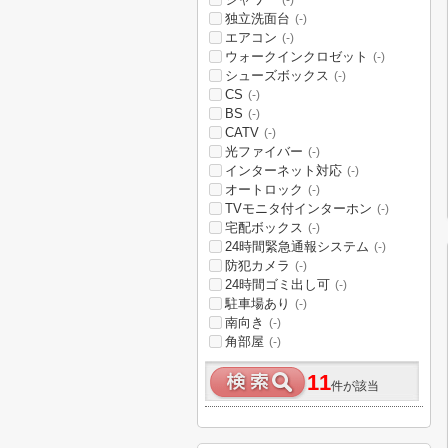
(-)
独立洗面台
(-)
エアコン
(-)
ウォークインクロゼット
(-)
シューズボックス
(-)
CS
(-)
BS
(-)
CATV
(-)
光ファイバー
(-)
インターネット対応
(-)
オートロック
(-)
TVモニタ付インターホン
(-)
宅配ボックス
(-)
24時間緊急通報システム
(-)
防犯カメラ
(-)
24時間ゴミ出し可
(-)
駐車場あり
(-)
南向き
(-)
角部屋
(-)
11
件が該当