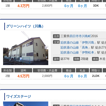
所在階
賃料
管理費・共益費
敷金
礼金
間取り
4.3
万円
0ヶ月
0ヶ月
1階
2,800円
3DK
グリーンハイツ（川島）
三重県
四日市市
川島町
2016
住所
交通
近鉄湯の山線
「
伊勢川島
」駅 徒
近鉄湯の山線
「
高角
」駅 徒歩27
近鉄湯の山線
「
伊勢松本
」駅 徒
築37年
2階建
木造
築年
階数
構造
所在階
賃料
管理費・共益費
敷金
礼金
間取り
4.5
万円
0ヶ月
0ヶ月
2階
2,000円
2LDK
ワイズステージ