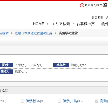
00
最近見た物件
営業時間：A
HOME
エリア検索
お客様の声
物
から探す
>
近畿日本鉄道近鉄湯の山線
>
高角駅の賃貸
面積
下限なし～上限なし
築年数
指定しない
間取り
指定なし
り込む
伊勢松本
伊勢川島
高角
(203)
(98)
(35)