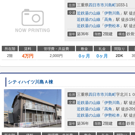
三重県
四日市市
川島町
1033-1
住所
交通
近鉄湯の山線
「
伊勢川島
」駅 徒
近鉄湯の山線
「
高角
」駅 徒歩19
近鉄湯の山線
「
伊勢松本
」駅 徒
築36年
2階建
鉄骨
築年
階数
構造
所在階
賃料
管理費・共益費
敷金
礼金
間取り
4
万円
0ヶ月
0ヶ月
2階
2,000円
2DK
3
シティハイツ川島Ａ棟
三重県
四日市市
川島町
字北川１
住所
交通
近鉄湯の山線
「
伊勢川島
」駅 徒
近鉄湯の山線
「
高角
」駅 徒歩20
近鉄湯の山線
「
伊勢松本
」駅 徒
築36年
2階建
鉄骨
築年
階数
構造