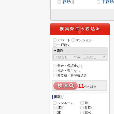
菰野
中菰野
(1)
アパート
マンション
一戸建て
▼賃料
～
敷金・保証金なし
礼金・敷引なし
共益費・管理費込み
11
件が該当
間取り
ワンルーム
1K
1DK
1LDK
2K
2DK