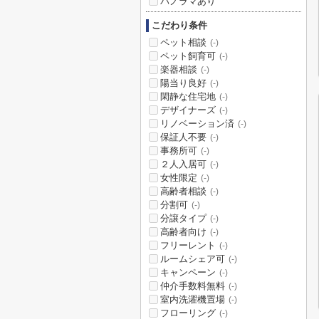
パノラマあり
こだわり条件
ペット相談
(-)
ペット飼育可
(-)
楽器相談
(-)
陽当り良好
(-)
閑静な住宅地
(-)
デザイナーズ
(-)
リノベーション済
(-)
保証人不要
(-)
事務所可
(-)
２人入居可
(-)
女性限定
(-)
高齢者相談
(-)
分割可
(-)
分譲タイプ
(-)
高齢者向け
(-)
フリーレント
(-)
ルームシェア可
(-)
キャンペーン
(-)
仲介手数料無料
(-)
室内洗濯機置場
(-)
フローリング
(-)