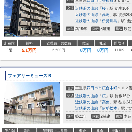
三重県
四日市市
智積町
８５８-１
住所
交通
近鉄湯の山線
「
桜
」駅 徒歩10分
近鉄湯の山線
「
高角
」駅 徒歩20
近鉄湯の山線
「
伊勢川島
」駅 徒
築19年
5階建
鉄筋
築年
階数
構造
所在階
賃料
管理費・共益費
敷金
礼金
間取り
5.1
万円
0万円
0万円
1階
6,500円
1LDK
フェアリーミューズＢ
三重県
四日市市
桜台本町
１６２
住所
交通
近鉄湯の山線
「
桜
」駅 徒歩16分
近鉄湯の山線
「
高角
」駅 徒歩24
近鉄湯の山線
「
伊勢松本
」駅 バ
築22年
2階建
木造
築年
階数
構造
所在階
賃料
管理費・共益費
敷金
礼金
間取り