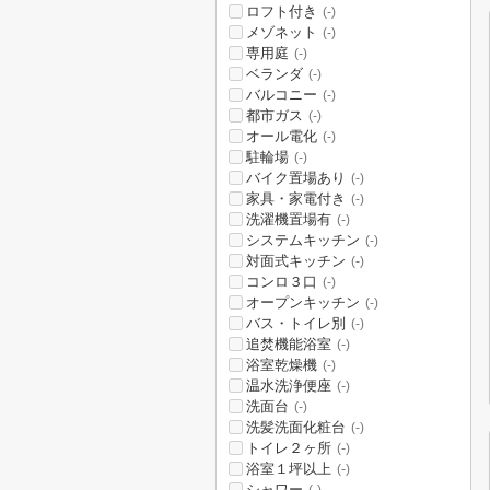
ロフト付き
(-)
メゾネット
(-)
専用庭
(-)
ベランダ
(-)
バルコニー
(-)
都市ガス
(-)
オール電化
(-)
駐輪場
(-)
バイク置場あり
(-)
家具・家電付き
(-)
洗濯機置場有
(-)
システムキッチン
(-)
対面式キッチン
(-)
コンロ３口
(-)
オープンキッチン
(-)
バス・トイレ別
(-)
追焚機能浴室
(-)
浴室乾燥機
(-)
温水洗浄便座
(-)
洗面台
(-)
洗髪洗面化粧台
(-)
トイレ２ヶ所
(-)
浴室１坪以上
(-)
シャワー