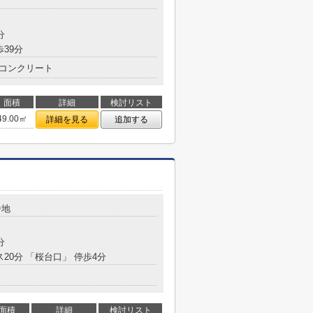
分
歩39分
コンクリート
面積
詳細
検討リスト
49.00㎡
詳細を見る
追加する
番地
分
ス20分 「桜台口」 停歩4分
面積
詳細
検討リスト