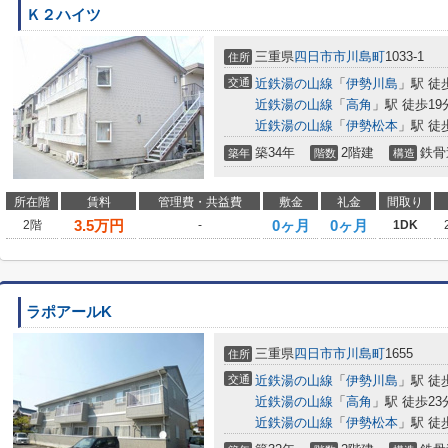
Ｋ２ハイツ
三重県
四日市市
川島町
1033-1
住所
交通
近鉄湯の山線
「
伊勢川島
」駅 徒
近鉄湯の山線
「
高角
」駅 徒歩19
近鉄湯の山線
「
伊勢松本
」駅 徒
築34年
2階建
鉄骨
築年
階数
構造
所在階
賃料
管理費・共益費
敷金
礼金
間取り
3.5
万円
0ヶ月
0ヶ月
2階
-
1DK
ラポアールK
三重県
四日市市
川島町
1655
住所
交通
近鉄湯の山線
「
伊勢川島
」駅 徒
近鉄湯の山線
「
高角
」駅 徒歩23
近鉄湯の山線
「
伊勢松本
」駅 徒