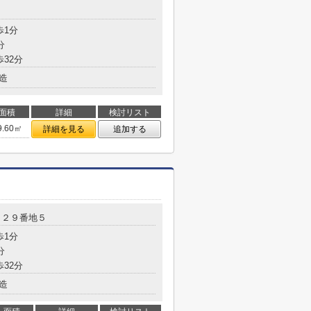
歩1分
分
歩32分
造
面積
詳細
検討リスト
9.60㎡
詳細を見る
追加する
０２９番地５
歩1分
分
歩32分
造