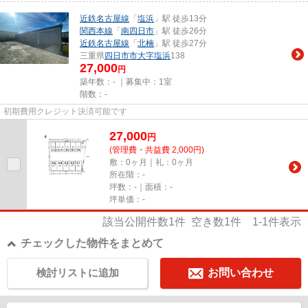
近鉄名古屋線
「
塩浜
」駅 徒歩13分
関西本線
「
南四日市
」駅 徒歩26分
近鉄名古屋線
「
北楠
」駅 徒歩27分
三重県
四日市市
大字塩浜
138
27,000
円
築年数：- ｜募集中：
1室
階数：-
初期費用クレジット決済可能です
27,000
円
(管理費・共益費 2,000円)
敷：0ヶ月｜礼：0ヶ月
所在階：-
坪数：-｜面積：-
坪単価：-
該当公開件数
1
件 空き数
1
件
1-1
件表示
チェックした物件をまとめて
検討リストに追加
お問い合わせ