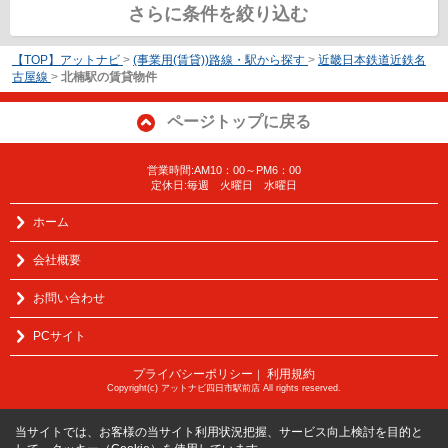
さらに条件を絞り込む
【TOP】アットナビ
>
(事業用(賃貸))路線・駅から探す
>
近畿日本鉄道近鉄名
古屋線
>
北楠駅の賃貸物件
ページトップに戻る
営業時間:AM10：00～PM6：00
定休日:毎週 火曜日 水曜日
ホーム
会社概要
お問い合わせ
PCサイト
プライバシーポリシー
利用規約
｜
Copyright(c) アットナビ四日市駅前店 All rights reserved.
当サイトでは、お客様の当サイト利用状況把握、サービス向上検討を目的と