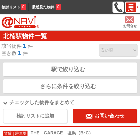
0
0
検討リスト
最近見た物件
お問合せ
北楠駅物件一覧
1
該当物件
件
1
空き数
件
駅で絞り込む
さらに条件を絞り込む
チェックした物件をまとめて
検討リストに追加
お問い合わせ
THE GARAGE 塩浜（B･C）
賃貸｜駐車場