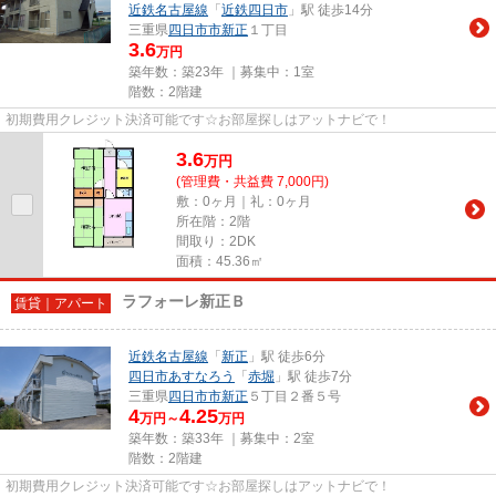
近鉄名古屋線
「
近鉄四日市
」駅 徒歩14分
三重県
四日市市
新正
１丁目
3.6
万円
築年数：築23年 ｜募集中：
1室
階数：2階建
初期費用クレジット決済可能です☆お部屋探しはアットナビで！
3.6
万
円
(管理費・共益費 7,000円)
敷：0ヶ月｜礼：0ヶ月
所在階：2階
間取り：2DK
面積：45.36㎡
ラフォーレ新正Ｂ
賃貸｜アパート
近鉄名古屋線
「
新正
」駅 徒歩6分
四日市あすなろう
「
赤堀
」駅 徒歩7分
三重県
四日市市
新正
５丁目２番５号
4
4.25
万円～
万円
築年数：築33年 ｜募集中：
2室
階数：2階建
初期費用クレジット決済可能です☆お部屋探しはアットナビで！