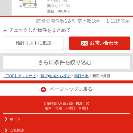
所在階：4階
間取り：3LDK
面積：88.36㎡
該当公開件数
12
棟 空き数
18
件
1-12
棟表示
チェックした物件をまとめて
検討リストに追加
お問い合わせ
さらに条件を絞り込む
【TOP】アットナビ
>
(賃貸)地域から探す
>
四日市市
>
新正の賃貸
ページトップに戻る
営業時間:AM10：00～PM6：00
定休日:毎週 火曜日 水曜日
ホーム
会社概要