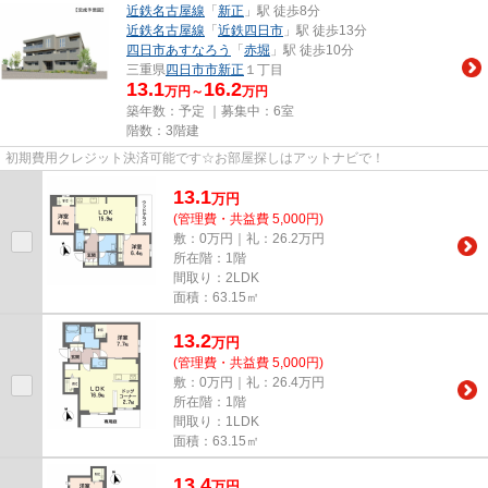
近鉄名古屋線
「
新正
」駅 徒歩8分
近鉄名古屋線
「
近鉄四日市
」駅 徒歩13分
四日市あすなろう
「
赤堀
」駅 徒歩10分
三重県
四日市市
新正
１丁目
13.1
16.2
万円～
万円
築年数：予定 ｜募集中：
6室
階数：3階建
初期費用クレジット決済可能です☆お部屋探しはアットナビで！
13.1
万
円
(管理費・共益費 5,000円)
敷：0万円｜礼：26.2万円
所在階：1階
間取り：2LDK
面積：63.15㎡
13.2
万
円
(管理費・共益費 5,000円)
敷：0万円｜礼：26.4万円
所在階：1階
間取り：1LDK
面積：63.15㎡
13.4
万
円