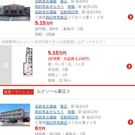
近鉄名古屋線
「
新正
」駅 徒歩6分
四日市あすなろう
「
赤堀
」駅 徒歩13分
近鉄名古屋線
「
近鉄四日市
」駅 徒歩19分
三重県
四日市市
新正
２丁目１０番７－２号
5.15
万円
築年数：築8年 ｜募集中：
1室
階数：2階建
初期費用クレジット決済可能です☆お部屋探しはアットナビで！
5.15
万
円
(管理費・共益費 4,100円)
敷：0ヶ月｜礼：1ヶ月
所在階：1階
間取り：1R
面積：32.94㎡
ルクソール新正Ⅱ
賃貸｜マンション
近鉄名古屋線
「
新正
」駅 徒歩2分
四日市あすなろう
「
赤堀
」駅 徒歩12分
近鉄名古屋線
「
近鉄四日市
」駅 徒歩23分
三重県
四日市市
新正
４丁目６番２２号
6
万円
築年数：築19年 ｜募集中：
1室