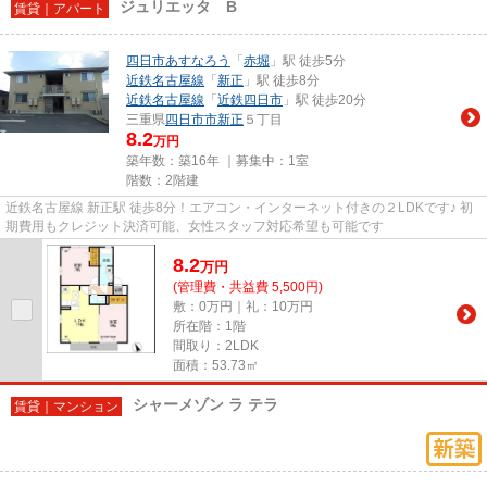
ジュリエッタ B
賃貸｜アパート
四日市あすなろう
「
赤堀
」駅 徒歩5分
近鉄名古屋線
「
新正
」駅 徒歩8分
近鉄名古屋線
「
近鉄四日市
」駅 徒歩20分
三重県
四日市市
新正
５丁目
8.2
万円
築年数：築16年 ｜募集中：
1室
階数：2階建
近鉄名古屋線 新正駅 徒歩8分！エアコン・インターネット付きの２LDKです♪ 初
期費用もクレジット決済可能、女性スタッフ対応希望も可能です
8.2
万
円
(管理費・共益費 5,500円)
敷：0万円｜礼：10万円
所在階：1階
間取り：2LDK
面積：53.73㎡
シャーメゾン ラ テラ
賃貸｜マンション