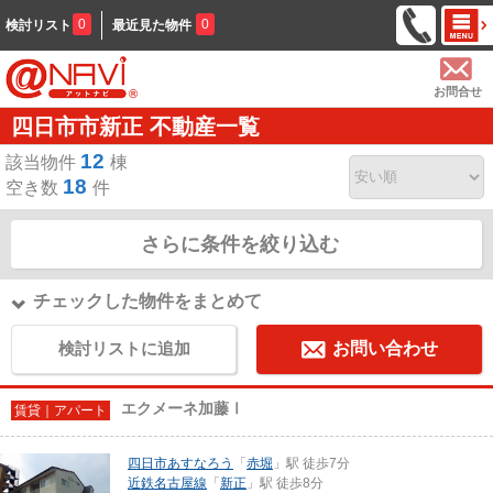
0
0
検討リスト
最近見た物件
お問合せ
四日市市新正 不動産一覧
12
該当物件
棟
18
空き数
件
さらに条件を絞り込む
チェックした物件をまとめて
検討リストに追加
お問い合わせ
エクメーネ加藤Ⅰ
賃貸｜アパート
四日市あすなろう
「
赤堀
」駅 徒歩7分
近鉄名古屋線
「
新正
」駅 徒歩8分