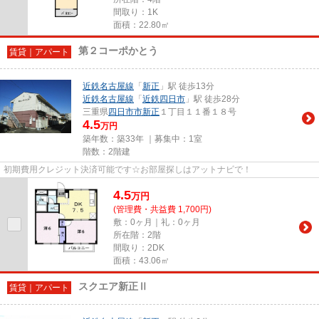
間取り：1K
面積：22.80㎡
第２コーポかとう
賃貸｜アパート
近鉄名古屋線
「
新正
」駅 徒歩13分
近鉄名古屋線
「
近鉄四日市
」駅 徒歩28分
三重県
四日市市
新正
１丁目１１番１８号
4.5
万円
築年数：築33年 ｜募集中：
1室
階数：2階建
初期費用クレジット決済可能です☆お部屋探しはアットナビで！
4.5
万
円
(管理費・共益費 1,700円)
敷：0ヶ月｜礼：0ヶ月
所在階：2階
間取り：2DK
面積：43.06㎡
スクエア新正Ⅱ
賃貸｜アパート