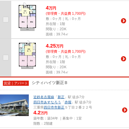
4
万
円
(管理費・共益費 1,700円)
敷：0ヶ月｜礼：0ヶ月
所在階：1階
間取り：2DK
面積：39.74㎡
4.25
万
円
(管理費・共益費 1,700円)
敷：0ヶ月｜礼：0ヶ月
所在階：1階
間取り：2DK
面積：39.74㎡
シティハイツ新正Ｂ
賃貸｜アパート
近鉄名古屋線
「
新正
」駅 徒歩7分
四日市あすなろう
「
赤堀
」駅 徒歩7分
三重県
四日市市
新正
５丁目２番２２号
4.2
万円
築年数：築34年 ｜募集中：
1室
階数：2階建