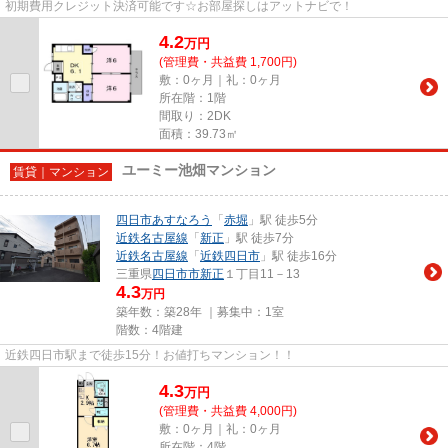
初期費用クレジット決済可能です☆お部屋探しはアットナビで！
4.2
万
円
(管理費・共益費 1,700円)
敷：0ヶ月｜礼：0ヶ月
所在階：1階
間取り：2DK
面積：39.73㎡
ユーミー池畑マンション
賃貸｜マンション
四日市あすなろう
「
赤堀
」駅 徒歩5分
近鉄名古屋線
「
新正
」駅 徒歩7分
近鉄名古屋線
「
近鉄四日市
」駅 徒歩16分
三重県
四日市市
新正
１丁目11－13
4.3
万円
築年数：築28年 ｜募集中：
1室
階数：4階建
近鉄四日市駅まで徒歩15分！お値打ちマンション！！
4.3
万
円
(管理費・共益費 4,000円)
敷：0ヶ月｜礼：0ヶ月
所在階：4階