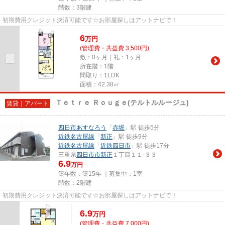
階数：3階建
初期費用クレジット決済可能です☆お部屋探しはアットナビで！
6
万
円
(管理費・共益費 3,500円)
敷：0ヶ月｜礼：1ヶ月
所在階：1階
間取り：1LDK
面積：42.38㎡
Ｔｅｔｒｅ Ｒｏｕｇｅ(テルトルルージュ)
賃貸｜アパート
四日市あすなろう
「
赤堀
」駅 徒歩5分
近鉄名古屋線
「
新正
」駅 徒歩9分
近鉄名古屋線
「
近鉄四日市
」駅 徒歩17分
三重県
四日市市
新正
１丁目１１-３３
6.9
万円
築年数：築15年 ｜募集中：
1室
階数：2階建
初期費用クレジット決済可能です☆お部屋探しはアットナビで！
6.9
万
円
(管理費・共益費 7,000円)