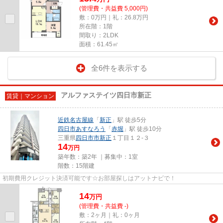
(管理費・共益費 5,000円)
敷：0万円｜礼：26.8万円
所在階：1階
間取り：2LDK
面積：61.45㎡
全6件を表示する
アルファステイツ四日市新正
賃貸｜マンション
近鉄名古屋線
「
新正
」駅 徒歩5分
四日市あすなろう
「
赤堀
」駅 徒歩10分
三重県
四日市市
新正
１丁目１２-３
14
万円
築年数：築2年 ｜募集中：
1室
階数：15階建
初期費用クレジット決済可能です☆お部屋探しはアットナビで！
14
万
円
(管理費・共益費 -)
敷：2ヶ月｜礼：0ヶ月