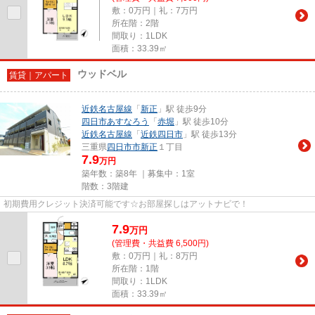
敷：0万円｜礼：7万円
所在階：2階
間取り：1LDK
面積：33.39㎡
ウッドベル
賃貸｜アパート
近鉄名古屋線
「
新正
」駅 徒歩9分
四日市あすなろう
「
赤堀
」駅 徒歩10分
近鉄名古屋線
「
近鉄四日市
」駅 徒歩13分
三重県
四日市市
新正
１丁目
7.9
万円
築年数：築8年 ｜募集中：
1室
階数：3階建
初期費用クレジット決済可能です☆お部屋探しはアットナビで！
7.9
万
円
(管理費・共益費 6,500円)
敷：0万円｜礼：8万円
所在階：1階
間取り：1LDK
面積：33.39㎡