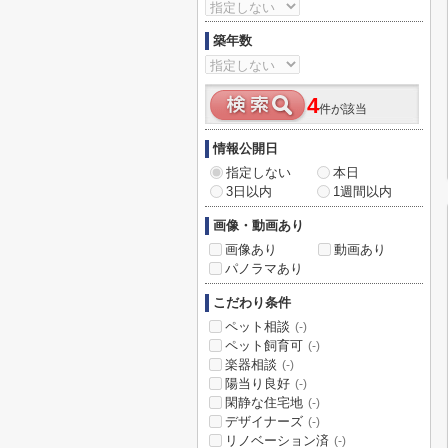
築年数
4
件が該当
情報公開日
指定しない
本日
3日以内
1週間以内
画像・動画あり
画像あり
動画あり
パノラマあり
こだわり条件
ペット相談
(-)
ペット飼育可
(-)
楽器相談
(-)
陽当り良好
(-)
閑静な住宅地
(-)
デザイナーズ
(-)
リノベーション済
(-)