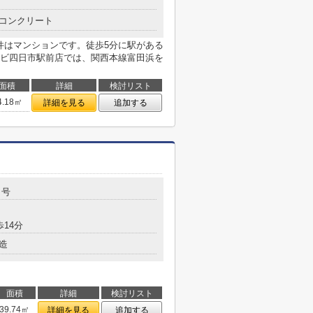
コンクリート
件はマンションです。徒歩5分に駅がある
ビ四日市駅前店では、関西本線富田浜を
面積
詳細
検討リスト
4.18㎡
詳細を見る
追加する
４号
歩14分
造
面積
詳細
検討リスト
39.74㎡
詳細を見る
追加する