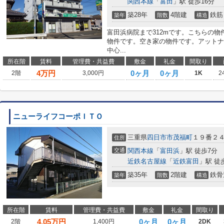
関西本線
「
富田
」駅 徒歩16分
築28年
4階建
鉄筋
築年
階数
構造
富田浜病院まで312mです。こちらの物
物件です。空き家の物件です。アットナ
中心...
所在階
賃料
管理費・共益費
敷金
礼金
間取り
4
万円
0ヶ月
0ヶ月
2階
3,000円
1K
2
ニューライフコーポＩＴＯ
三重県
四日市市
茂福町
１９番２
住所
交通
関西本線
「
富田浜
」駅 徒歩7分
近鉄名古屋線
「
近鉄富田
」駅 徒
築35年
2階建
鉄骨
築年
階数
構造
所在階
賃料
管理費・共益費
敷金
礼金
間取り
4.05
万円
0ヶ月
0ヶ月
2階
1,400円
2DK