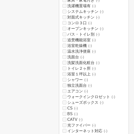
家具・家電付き
(-)
洗濯機置場有
(-)
システムキッチン
(-)
対面式キッチン
(-)
コンロ３口
(-)
オープンキッチン
(-)
バス・トイレ別
(-)
追焚機能浴室
(-)
浴室乾燥機
(-)
温水洗浄便座
(-)
洗面台
(-)
洗髪洗面化粧台
(-)
トイレ２ヶ所
(-)
浴室１坪以上
(-)
シャワー
(-)
独立洗面台
(-)
エアコン
(-)
ウォークインクロゼット
(-)
シューズボックス
(-)
CS
(-)
BS
(-)
CATV
(-)
光ファイバー
(-)
インターネット対応
(-)