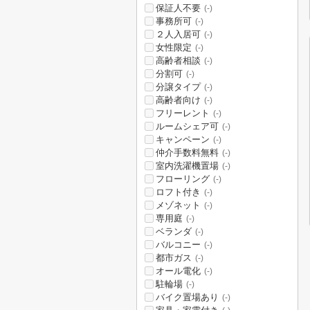
保証人不要
(-)
事務所可
(-)
２人入居可
(-)
女性限定
(-)
高齢者相談
(-)
分割可
(-)
分譲タイプ
(-)
高齢者向け
(-)
フリーレント
(-)
ルームシェア可
(-)
キャンペーン
(-)
仲介手数料無料
(-)
室内洗濯機置場
(-)
フローリング
(-)
ロフト付き
(-)
メゾネット
(-)
専用庭
(-)
ベランダ
(-)
バルコニー
(-)
都市ガス
(-)
オール電化
(-)
駐輪場
(-)
バイク置場あり
(-)