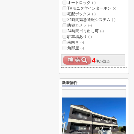
オートロック
(-)
TVモニタ付インターホン
(-)
宅配ボックス
(-)
24時間緊急通報システム
(-)
防犯カメラ
(-)
24時間ゴミ出し可
(-)
駐車場あり
(-)
南向き
(-)
角部屋
(-)
4
件が該当
新着物件