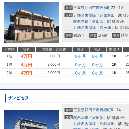
三重県
四日市市
茂福町
22－10
住所
交通
近鉄名古屋線
「
近鉄富田
」駅 徒
関西本線
「
富田浜
」駅 徒歩9分
近鉄名古屋線
「
霞ヶ浦
」駅 徒歩1
築29年
2階建
鉄筋
築年
階数
構造
所在階
賃料
管理費・共益費
敷金
礼金
間取り
4
万円
0ヶ月
0ヶ月
1階
3,000円
1K
2
4
万円
0ヶ月
0ヶ月
1階
3,000円
1K
2
4
万円
0ヶ月
0ヶ月
2階
3,000円
1K
2
サンピセス
三重県
四日市市
茂福町
6－14
住所
交通
関西本線
「
富田浜
」駅 徒歩5分
近鉄名古屋線
「
近鉄富田
」駅 徒