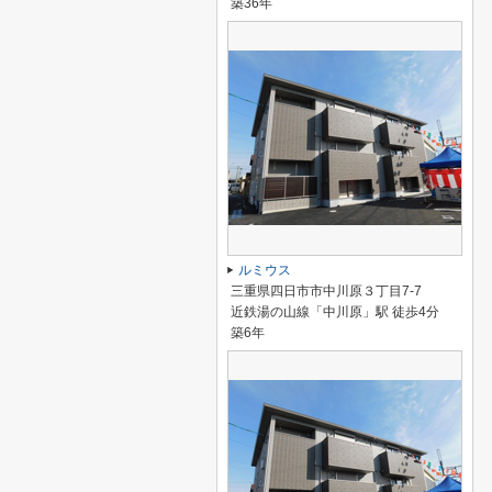
築36年
ルミウス
三重県四日市市中川原３丁目7-7
近鉄湯の山線「中川原」駅 徒歩4分
築6年