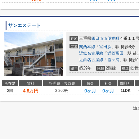
サンエステート
三重県
四日市市
茂福町
４番１１
住所
交通
関西本線
「
富田浜
」駅 徒歩8分
近鉄名古屋線
「
近鉄富田
」駅 徒
近鉄名古屋線
「
霞ヶ浦
」駅 徒歩1
築29年
2階建
鉄骨
築年
階数
構造
所在階
賃料
管理費・共益費
敷金
礼金
間取り
4.8
万円
0ヶ月
0ヶ月
2階
2,200円
1LDK
該