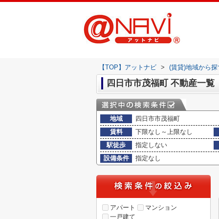
【TOP】アットナビ
>
(賃貸)地域から探
四日市市茂福町 不動産一覧
地域
四日市市茂福町
賃料
下限なし～上限なし
駅徒歩
指定しない
設備条件
指定なし
アパート
マンション
一戸建て