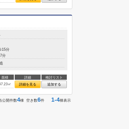
号
歩15分
7分
造
面積
詳細
検討リスト
47.23㎡
詳細を見る
追加する
4
6
1-4
当公開件数
棟 空き数
件
棟表示