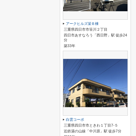
アークヒルズ栄Ｂ棟
三重県四日市市笹川２丁目
四日市あすなろう「西日野」駅 徒歩24
分
築33年
白雲コーポ
三重県四日市市ときわ１丁目7-５
近鉄湯の山線「中川原」駅 徒歩7分