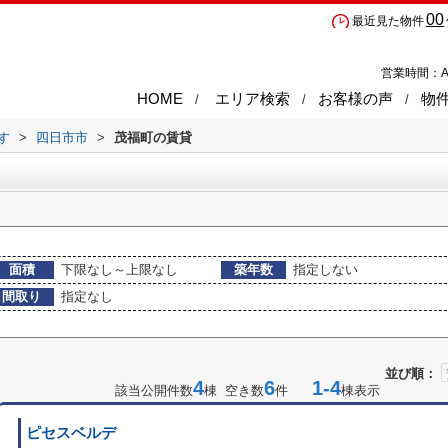
00
最近見た物件
営業時間：A
HOME
エリア検索
お客様の声
物
す
>
四日市市
>
茂福町の賃貸
面積
下限なし～上限なし
築年数
指定しない
間取り
指定なし
並び順：
4
6
1-4
該当公開件数
棟 空き数
件
棟表示
ピセスベルデ