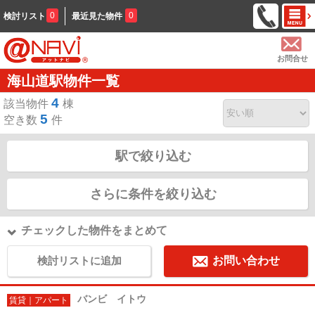
0
0
検討リスト
最近見た物件
お問合せ
海山道駅物件一覧
4
該当物件
棟
5
空き数
件
駅で絞り込む
さらに条件を絞り込む
チェックした物件をまとめて
検討リストに追加
お問い合わせ
バンビ イトウ
賃貸｜アパート