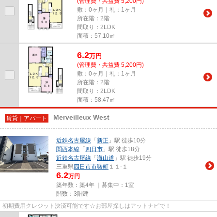
(管理費・共益費 5,200円)
敷：0ヶ月｜礼：1ヶ月
所在階：2階
間取り：2LDK
面積：57.10㎡
6.2
万
円
(管理費・共益費 5,200円)
敷：0ヶ月｜礼：1ヶ月
所在階：2階
間取り：2LDK
面積：58.47㎡
Merveilleux West
賃貸｜アパート
近鉄名古屋線
「
新正
」駅 徒歩10分
関西本線
「
四日市
」駅 徒歩18分
近鉄名古屋線
「
海山道
」駅 徒歩19分
三重県
四日市市
曙町
１１-１
6.2
万円
築年数：築4年 ｜募集中：
1室
階数：3階建
初期費用クレジット決済可能です☆お部屋探しはアットナビで！