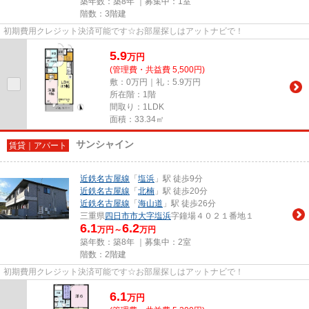
築年数：築8年 ｜募集中：
1室
階数：3階建
初期費用クレジット決済可能です☆お部屋探しはアットナビで！
5.9
万
円
(管理費・共益費 5,500円)
敷：0万円｜礼：5.9万円
所在階：1階
間取り：1LDK
面積：33.34㎡
サンシャイン
賃貸｜アパート
近鉄名古屋線
「
塩浜
」駅 徒歩9分
近鉄名古屋線
「
北楠
」駅 徒歩20分
近鉄名古屋線
「
海山道
」駅 徒歩26分
三重県
四日市市
大字塩浜
字鐘場４０２１番地１
6.1
6.2
万円～
万円
築年数：築8年 ｜募集中：
2室
階数：2階建
初期費用クレジット決済可能です☆お部屋探しはアットナビで！
6.1
万
円