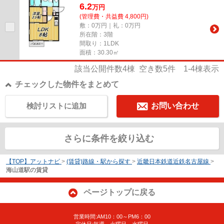
6.2
万
円
(管理費・共益費 4,800円)
敷：0万円｜礼：0万円
所在階：3階
間取り：1LDK
面積：30.30㎡
該当公開件数
4
棟 空き数
5
件
1-4
棟表示
チェックした物件をまとめて
検討リストに追加
お問い合わせ
さらに条件を絞り込む
【TOP】アットナビ
>
(賃貸)路線・駅から探す
>
近畿日本鉄道近鉄名古屋線
>
海山道駅の賃貸
ページトップに戻る
営業時間:AM10：00～PM6：00
定休日:毎週 火曜日 水曜日