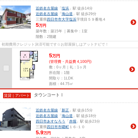
近鉄名古屋線
「
塩浜
」駅 徒歩14分
近鉄名古屋線
「
海山道
」駅 徒歩29分
三重県
四日市市
大字塩浜
字境目５９番地４
5
万円
築年数：築15年 ｜募集中：
1室
階数：2階建
初期費用クレジット決済可能です☆お部屋探しはアットナビで！
5
万
円
(管理費・共益費 4,100円)
敷：0ヶ月｜礼：1ヶ月
所在階：1階
間取り：1LDK
面積：44.75㎡
タウンコートⅠ
賃貸｜アパート
近鉄名古屋線
「
新正
」駅 徒歩15分
近鉄名古屋線
「
海山道
」駅 徒歩18分
四日市あすなろう
「
赤堀
」駅 徒歩23分
三重県
四日市市
曙町
１６-１０
5.9
万円