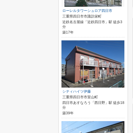
ローレルタワーシュロア四日市
三重県四日市市諏訪栄町
近鉄名古屋線「近鉄四日市」駅 徒歩3
分
築17年
シティハイツ伊藤
三重県四日市市室山町
四日市あすなろう「西日野」駅 徒歩18
分
築39年