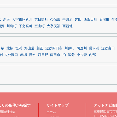
永
新正
大字東阿倉川
東日野町
久保田
中川原
芝田
西浜田町
石塚町
生
須賀
川島町
下之宮町
室山町
大字茂福
西新地
楠
北楠
塩浜
海山道
新正
近鉄四日市
川原町
阿倉川
霞ヶ浦
近鉄富田
勢中央公園口
赤堀
日永
西日野
南日永
泊
追分
小古曽
内部
わりの条件から探す
サイトマップ
アットナビ四
三重県四日市市鵜
用無料特集
ホーム
TEL:059-359-0