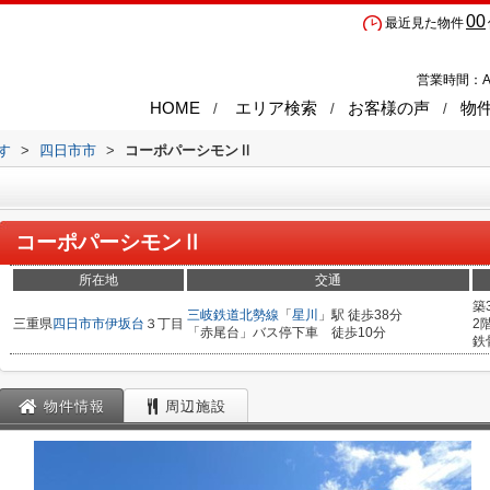
00
最近見た物件
営業時間：A
HOME
エリア検索
お客様の声
物
す
>
四日市市
>
コーポパーシモンⅡ
コーポパーシモンⅡ
所在地
交通
築
三岐鉄道北勢線
「
星川
」駅 徒歩38分
三重県
四日市市
伊坂台
３丁目
2
「赤尾台」バス停下車 徒歩10分
鉄
物件情報
周辺施設