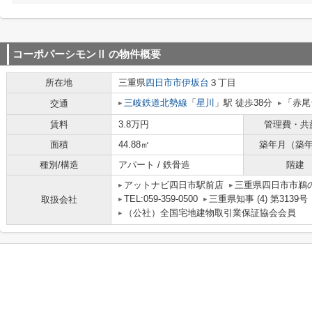
コーポパーシモンⅡ
の物件概要
所在地
三重県
四日市市
伊坂台
３丁目
三岐鉄道北勢線
「
星川
」駅 徒歩38分
「赤尾
交通
賃料
3.8万円
管理費・共
面積
44.88㎡
築年月（築
種別/構造
アパート / 鉄骨造
階建
アットナビ四日市駅前店
三重県四日市市鵜の
TEL:059-359-0500
三重県知事 (4) 第3139号
取扱会社
（公社）全国宅地建物取引業保証協会会員