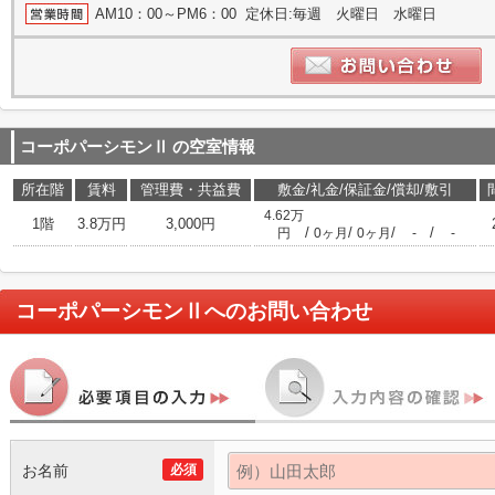
AM10：00～PM6：00 定休日:毎週 火曜日 水曜日
コーポパーシモンⅡ
の空室情報
所在階
賃料
管理費・共益費
敷金/礼金/保証金/償却/敷引
4.62万
1階
3.8万円
3,000円
/
/
/
/
円
0ヶ月
0ヶ月
-
-
コーポパーシモンⅡ
へのお問い合わせ
お名前
必須