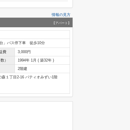
情報の見方
【アパート】
台」バス停下車 徒歩10分
益費
3,000円
年数）
1994年 1月 ( 築32年 )
2階建
森１丁目2-16 パティオみずい1階