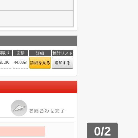
間取り
面積
詳細
検討リスト
2LDK
44.88㎡
詳細を見る
追加する
0
/
2