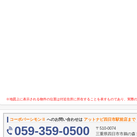
※地図上に表示される物件の位置は付近住所に所在することを表すものであり、実際
コーポパーシモンⅡ
へのお問い合わせは
アットナビ四日市駅前店まで
059-359-0500
〒510-0074
三重県四日市市鵜の森１