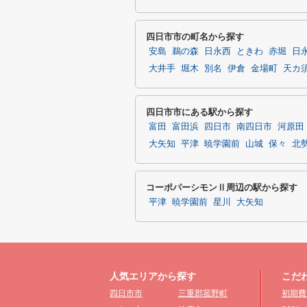
四日市市の町名から探す
安島
鵜の森
日永西
ときわ
赤堀
日
大井手
堀木
別名
伊倉
金場町
天カ
四日市市にある駅から探す
富田
富田浜
四日市
南四日市
河原田
大矢知
平津
暁学園前
山城
保々
北
コーポパーシモンⅡ周辺の駅から探す
平津
暁学園前
星川
大矢知
人気エリアから探す
こだ
四日市市
三重郡菰野町
初期費