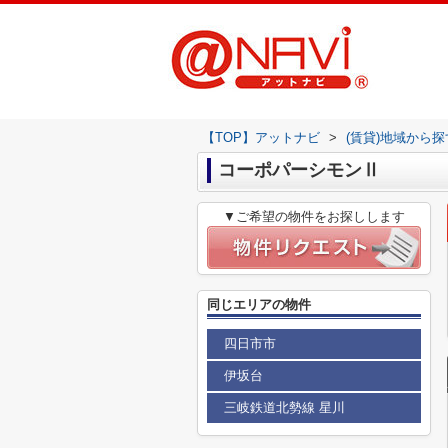
【TOP】アットナビ
>
(賃貸)地域から探
コーポパーシモンⅡ
▼ご希望の物件をお探しします
同じエリアの物件
四日市市
伊坂台
三岐鉄道北勢線 星川