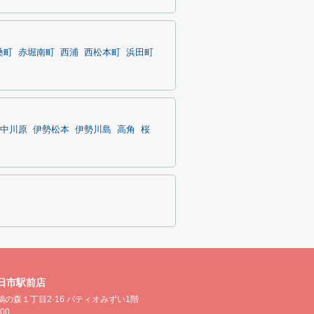
桑町
赤堀南町
西浦
西松本町
浜田町
中川原
伊勢松本
伊勢川島
高角
桜
日市駅前店
の森１丁目2-16 パティオみずい1階
500