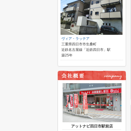
ヴィア・ラッテア
三重県四日市市生桑町
近鉄名古屋線「近鉄四日市」駅
築25年
アットナビ四日市駅前店