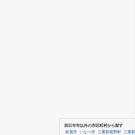
四日市市以外の市区町村から探す
鈴鹿市
いなべ市
三重郡菰野町
三重