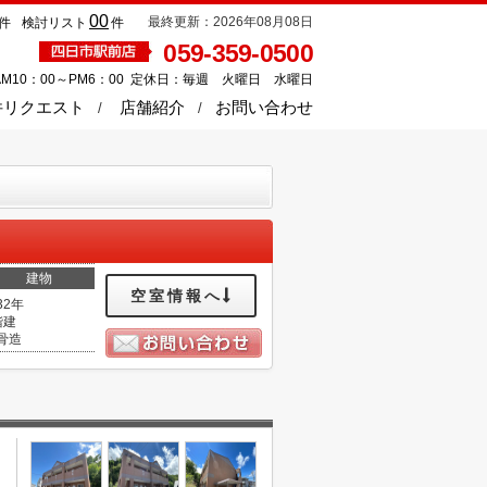
00
最終更新：2026年08月08日
件
検討リスト
件
059-359-0500
M10：00～PM6：00 定休日：毎週 火曜日 水曜日
件リクエスト
店舗紹介
お問い合わせ
建物
空室情報へ
32年
階建
骨造