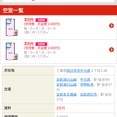
空室一覧
3
万
円
NEW
(管理費・共益費 3,000円)
敷：0ヶ月｜礼：0ヶ月
1階 / 1R / 17.55㎡
3
万
円
NEW
(管理費・共益費 3,000円)
敷：0ヶ月｜礼：0ヶ月
2階 / 1R / 17.55㎡
所在地
三重県
四日市市
中川原
３丁目1-16
近鉄湯の山線
「
中川原
」駅 徒歩5分
近鉄湯の山線
「
伊勢松本
」駅 徒歩17
交通
分
近鉄名古屋線
「
近鉄四日市
」駅 徒歩
27分
賃料
3万円
管理費等