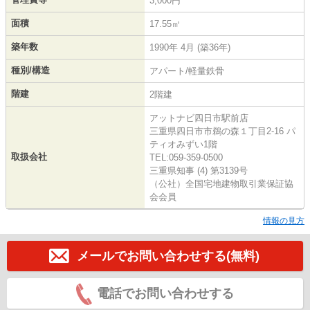
3,000円
面積
17.55㎡
築年数
1990年 4月 (築36年)
種別/構造
アパート/軽量鉄骨
階建
2階建
アットナビ四日市駅前店
三重県四日市市鵜の森１丁目2-16 パ
ティオみずい1階
取扱会社
TEL:059-359-0500
三重県知事 (4) 第3139号
（公社）全国宅地建物取引業保証協
会会員
情報の見方
メールでお問い合わせする(無料)
電話でお問い合わせする