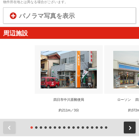
物件所在地とは異なる場合がございます。
パノラマ写真を表示
周辺施設
四日市中川原郵便局
ローソン 四
約211m／3分
約372
前