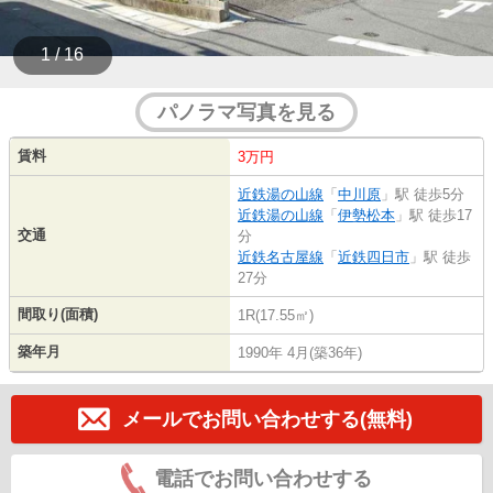
1 / 16
パノラマ写真を見る
賃料
3万円
近鉄湯の山線
「
中川原
」駅 徒歩5分
近鉄湯の山線
「
伊勢松本
」駅 徒歩17
交通
分
近鉄名古屋線
「
近鉄四日市
」駅 徒歩
27分
間取り(面積)
1R(17.55㎡)
築年月
1990年 4月(築36年)
メールでお問い合わせする(無料)
電話でお問い合わせする