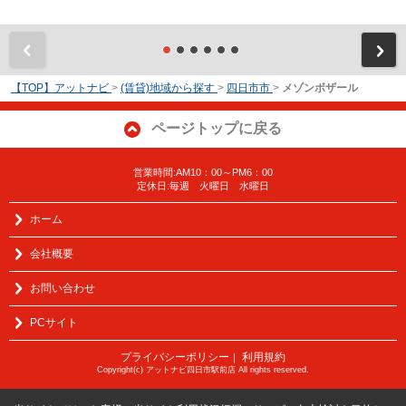
前
【TOP】アットナビ
>
(賃貸)地域から探す
>
四日市市
>
メゾンボザール
ページトップに戻る
営業時間:AM10：00～PM6：00
定休日:毎週 火曜日 水曜日
ホーム
会社概要
お問い合わせ
PCサイト
プライバシーポリシー
利用規約
｜
Copyright(c) アットナビ四日市駅前店 All rights reserved.