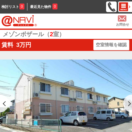
0
0
検討リスト
最近見た物件
お問合せ
メゾンボザール（
2
室）
賃料
3
万円
空室情報を確認