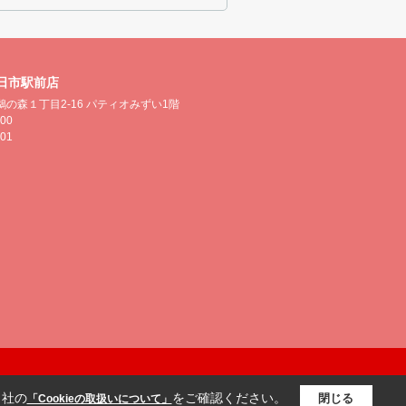
日市駅前店
の森１丁目2-16 パティオみずい1階
500
501
当社の
をご確認ください。
閉じる
「Cookieの取扱いについて」