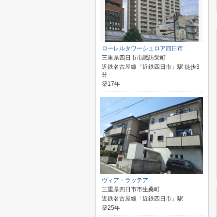
ローレルタワーシュロア四日市
三重県四日市市諏訪栄町
近鉄名古屋線「近鉄四日市」駅 徒歩3
分
築17年
ヴィア・ラッテア
三重県四日市市生桑町
近鉄名古屋線「近鉄四日市」駅
築25年