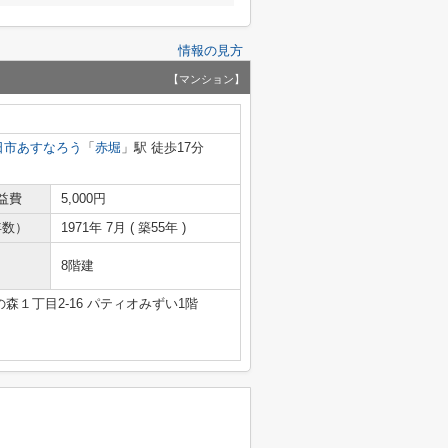
情報の見方
【マンション】
日市あすなろう
「
赤堀
」駅 徒歩17分
益費
5,000円
年数）
1971年 7月 ( 築55年 )
8階建
森１丁目2-16 パティオみずい1階