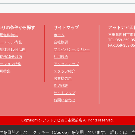
わりの条件から探す
サイトマップ
アットナビ四
三重県四日市市鵜
用無料特集
ホーム
TEL:059-359-0
°バーチャル内覧
会社概要
FAX:059-359-0
駅徒歩15分以内
プライバシーポリシー
徒歩15分以内
利用規約
ーション特集
アクセスマップ
可特集
スタッフ紹介
お客様の声
周辺施設
サイトマップ
お問い合わせ
Copyright(c) アットナビ四日市駅前店 All rights reserved.
を目的として、クッキー（Cookie）を使用しています。
詳しくは、