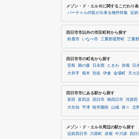
メゾン・ド・エルⅢに関するこだわり条
バーチャル内覧が出来る物件特集
近鉄
四日市市以外の市区町村から探す
鈴鹿市
いなべ市
三重郡菰野町
三重
四日市市の町名から探す
安島
鵜の森
日永西
ときわ
赤堀
日
大井手
堀木
別名
伊倉
金場町
天カ
四日市市にある駅から探す
富田
富田浜
四日市
南四日市
河原田
大矢知
平津
暁学園前
山城
保々
北
メゾン・ド・エルⅢ周辺の駅から探す
近鉄四日市
川原町
赤堀
中川原
四日