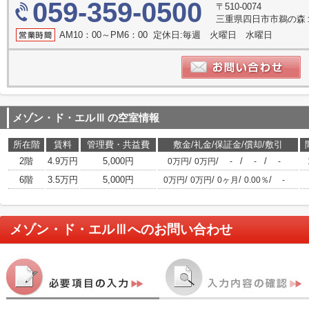
059-359-0500
〒510-0074
三重県四日市市鵜の森１
AM10：00～PM6：00 定休日:毎週 火曜日 水曜日
メゾン・ド・エルⅢ
の空室情報
所在階
賃料
管理費・共益費
敷金/礼金/保証金/償却/敷引
2階
4.9万円
5,000円
/
/
/
/
0万円
0万円
-
-
-
6階
3.5万円
5,000円
/
/
/
/
0万円
0万円
0ヶ月
0.00％
-
メゾン・ド・エルⅢ
へのお問い合わせ