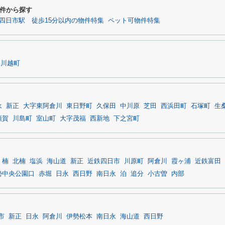
件から探す
四日市駅 徒歩15分以内の物件特集
ペット可物件特集
郡川越町
永
新正
大字東阿倉川
東日野町
久保田
中川原
芝田
西浜田町
石塚町
生
須賀
川島町
室山町
大字茂福
西新地
下之宮町
楠
北楠
塩浜
海山道
新正
近鉄四日市
川原町
阿倉川
霞ヶ浦
近鉄富田
勢中央公園口
赤堀
日永
西日野
南日永
泊
追分
小古曽
内部
市
新正
日永
阿倉川
伊勢松本
南日永
海山道
西日野