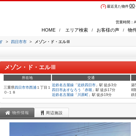
00
最近見た物件
営業時間：A
HOME
エリア検索
お客様の声
物
す
>
四日市市
>
メゾン・ド・エルⅢ
メゾン・ド・エルⅢ
所在地
交通
近鉄名古屋線
「
近鉄四日市
」駅 徒歩3分
築
三重県
四日市市
西浦
１丁目１
四日市あすなろう
「
赤堀
」駅 徒歩17分
8
０-１８
近鉄名古屋線
「
川原町
」駅 徒歩19分
鉄
物件情報
周辺施設