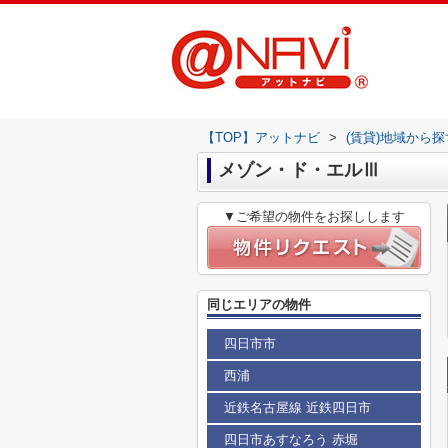
【TOP】アットナビ
>
(賃貸)地域から探
メゾン・ド・エルⅢ
▼ご希望の物件をお探しします
同じエリアの物件
四日市市
西浦
近鉄名古屋線 近鉄四日市
四日市あすなろう 赤堀