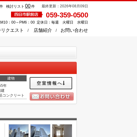
00
最終更新：2026年08月09日
件
検討リスト
件
059-359-0500
M10：00～PM6：00 定休日：毎週 火曜日 水曜日
件リクエスト
店舗紹介
お問い合わせ
建物
空室情報へ
55年
階建
筋コンクリート