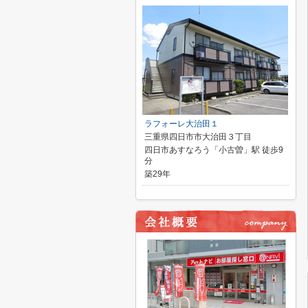
ラフォーレ大治田１
三重県四日市市大治田３丁目
四日市あすなろう「小古曽」駅 徒歩9
分
築29年