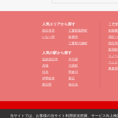
人気エリアから探す
こだ
四日市市
三重郡菰野町
初期費
いなべ市
鈴鹿市
360
三重郡川越町
四日市
富田駅
人気の駅から探す
リノベ
近鉄四日市
中川原
ペット
赤堀
川原町
事業用
日永
阿倉川
伊勢松本
新正
西日野
南日永
当サイトでは、お客様の当サイト利用状況把握、サービス向上検討