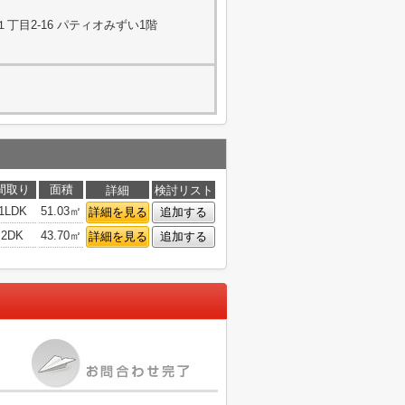
丁目2-16 パティオみずい1階
間取り
面積
詳細
検討リスト
1LDK
51.03㎡
詳細を見る
追加する
2DK
43.70㎡
詳細を見る
追加する