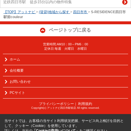
近鉄四日市駅 徒歩15分以内の物件特集
【TOP】アットナビ
>
(賃貸)地域から探す
>
四日市市
>
S-RESIDENCE四日市
駅前couleur
ページトップに戻る
営業時間:AM10：00～PM6：00
定休日:毎週 火曜日 水曜日
ホーム
会社概要
お問い合わせ
PCサイト
プライバシーポリシー
利用規約
｜
Copyright(c) アットナビ四日市駅前店 All rights reserved.
当サイトでは、お客様の当サイト利用状況把握、サービス向上検討を目的と
して、クッキー（Cookie）を使用しています。
詳しくは、当社の
「Cookieの取扱いについて」
をご確認ください。