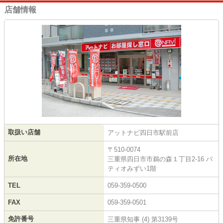
店舗情報
取扱い店舗
アットナビ四日市駅前店
〒510-0074
所在地
三重県四日市市鵜の森１丁目2-16 パ
ティオみずい1階
TEL
059-359-0500
FAX
059-359-0501
免許番号
三重県知事 (4) 第3139号