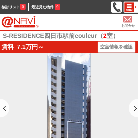
0
0
検討リスト
最近見た物件
お問合せ
S-RESIDENCE四日市駅前couleur（
2
室）
賃料
7.1
万円～
空室情報を確認