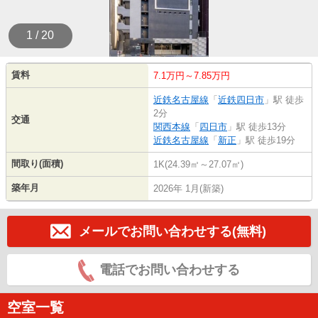
1 / 20
賃料
7.1万円～7.85万円
近鉄名古屋線
「
近鉄四日市
」駅 徒歩
2分
交通
関西本線
「
四日市
」駅 徒歩13分
近鉄名古屋線
「
新正
」駅 徒歩19分
間取り(面積)
1K(24.39㎡～27.07㎡)
築年月
2026年 1月(新築)
メールでお問い合わせする(無料)
電話でお問い合わせする
空室一覧