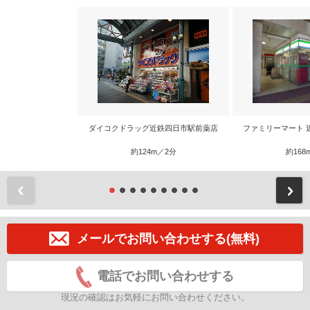
ダイコクドラッグ近鉄四日市駅前薬店
ファミリーマート 
約124m／2分
約168
前
メールでお問い合わせする(無料)
電話でお問い合わせする
現況の確認はお気軽にお問い合わせください。