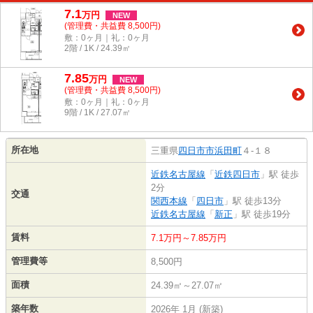
7.1
万
円
NEW
(管理費・共益費 8,500円)
敷：0ヶ月｜礼：0ヶ月
2階 / 1K / 24.39㎡
7.85
万
円
NEW
(管理費・共益費 8,500円)
敷：0ヶ月｜礼：0ヶ月
9階 / 1K / 27.07㎡
所在地
三重県
四日市市
浜田町
４-１８
近鉄名古屋線
「
近鉄四日市
」駅 徒歩
2分
交通
関西本線
「
四日市
」駅 徒歩13分
近鉄名古屋線
「
新正
」駅 徒歩19分
賃料
7.1万円～7.85万円
管理費等
8,500円
面積
24.39㎡～27.07㎡
築年数
2026年 1月 (新築)