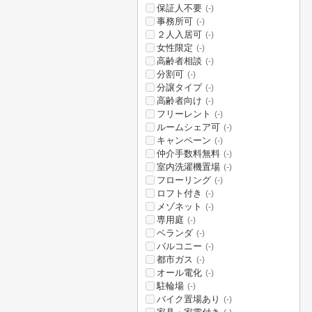
保証人不要
(-)
事務所可
(-)
２人入居可
(-)
女性限定
(-)
高齢者相談
(-)
分割可
(-)
分譲タイプ
(-)
高齢者向け
(-)
フリーレント
(-)
ルームシェア可
(-)
キャンペーン
(-)
仲介手数料無料
(-)
室内洗濯機置場
(-)
フローリング
(-)
ロフト付き
(-)
メゾネット
(-)
専用庭
(-)
ベランダ
(-)
バルコニー
(-)
都市ガス
(-)
オール電化
(-)
駐輪場
(-)
バイク置場あり
(-)