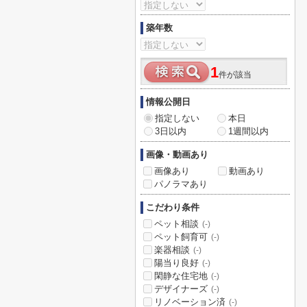
築年数
1
件が該当
情報公開日
指定しない
本日
3日以内
1週間以内
画像・動画あり
画像あり
動画あり
パノラマあり
こだわり条件
ペット相談
(-)
ペット飼育可
(-)
楽器相談
(-)
陽当り良好
(-)
閑静な住宅地
(-)
デザイナーズ
(-)
リノベーション済
(-)