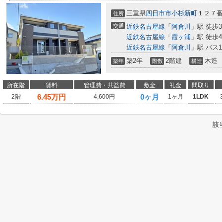
三重県
四日市市
小杉新町
１２７
住所
交通
近鉄名古屋線
「
阿倉川
」駅 徒歩3
近鉄名古屋線
「
霞ヶ浦
」駅 徒歩4
近鉄名古屋線
「
阿倉川
」駅 バス
築2年
2階建
木造
築年
階数
構造
所在階
賃料
管理費・共益費
敷金
礼金
間取り
6.45
万円
0ヶ月
2階
4,600円
1ヶ月
1LDK
該