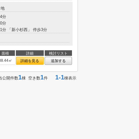
番地
4分
0分
11分 「新小杉西」 停歩3分
面積
詳細
検討リスト
38.44㎡
詳細を見る
追加する
1
1
1-1
当公開件数
棟 空き数
件
棟表示