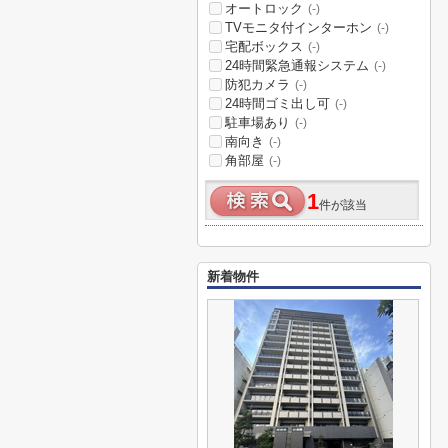
オートロック
(-)
TVモニタ付インターホン
(-)
宅配ボックス
(-)
24時間緊急通報システム
(-)
防犯カメラ
(-)
24時間ゴミ出し可
(-)
駐車場あり
(-)
南向き
(-)
角部屋
(-)
1
件が該当
新着物件