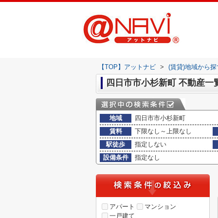
【TOP】アットナビ
>
(賃貸)地域から探
四日市市小杉新町 不動産一
地域
四日市市小杉新町
賃料
下限なし～上限なし
駅徒歩
指定しない
設備条件
指定なし
アパート
マンション
一戸建て