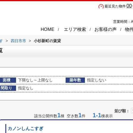
00
最近見た物件
営業時間：A
HOME
エリア検索
お客様の声
物
す
>
四日市市
>
小杉新町の賃貸
覧
面積
下限なし～上限なし
築年数
指定しない
間取り
指定なし
並び順：
1
1
1-1
該当公開件数
棟 空き数
件
棟表示
カノンしんこすぎ