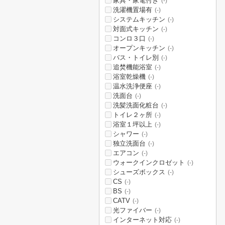
家具・家電付き
(-)
洗濯機置場有
(-)
システムキッチン
(-)
対面式キッチン
(-)
コンロ３口
(-)
オープンキッチン
(-)
バス・トイレ別
(-)
追焚機能浴室
(-)
浴室乾燥機
(-)
温水洗浄便座
(-)
洗面台
(-)
洗髪洗面化粧台
(-)
トイレ２ヶ所
(-)
浴室１坪以上
(-)
シャワー
(-)
独立洗面台
(-)
エアコン
(-)
ウォークインクロゼット
(-)
シューズボックス
(-)
CS
(-)
BS
(-)
CATV
(-)
光ファイバー
(-)
インターネット対応
(-)