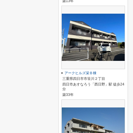
築13年
アークヒルズ栄Ｂ棟
三重県四日市市笹川２丁目
四日市あすなろう「西日野」駅 徒歩24
分
築33年