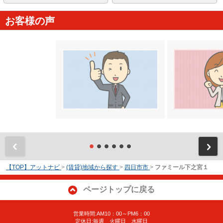
お客様の声
前
【TOP】アットナビ
>
(賃貸)地域から探す
>
四日市市
>
ファミール下之宮１
ページトップに戻る
営業時間:AM10：00～PM6：00
定休日:毎週 火曜日 水曜日