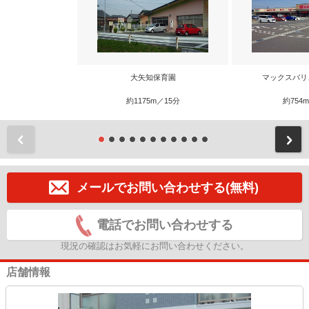
大矢知保育園
マックスバリ
約1175m／15分
約754
前
メールでお問い合わせする(無料)
電話でお問い合わせする
現況の確認はお気軽にお問い合わせください。
店舗情報