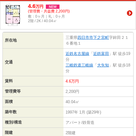
4.6
万
円
NEW
(管理費・共益費 2,200円)
敷：0ヶ月｜礼：0ヶ月
2階 / 2K / 40.04㎡
三重県
四日市市
下之宮町
字鉾田２１
所在地
６番地１
近鉄名古屋線
「
近鉄富田
」駅 徒歩19
分
交通
三岐鉄道三岐線
「
大矢知
」駅 徒歩18
分
賃料
4.6万円
管理費等
2,200円
面積
40.04㎡
築年数
1997年 1月 (築29年)
種別/構造
アパート/鉄骨造
階建
2階建