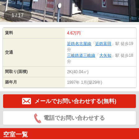
1 / 17
賃料
4.6万円
近鉄名古屋線
「
近鉄富田
」駅 徒歩19
分
交通
三岐鉄道三岐線
「
大矢知
」駅 徒歩18
分
間取り(面積)
2K(40.04㎡)
築年月
1997年 1月(築29年)
メールでお問い合わせする(無料)
電話でお問い合わせする
空室一覧