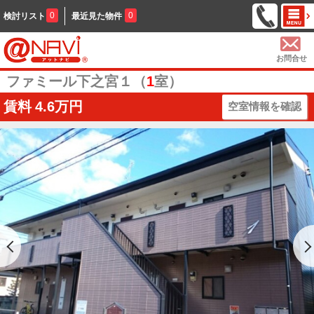
0
0
検討リスト
最近見た物件
お問合せ
ファミール下之宮１（
1
室）
賃料
4.6万円
空室情報を確認